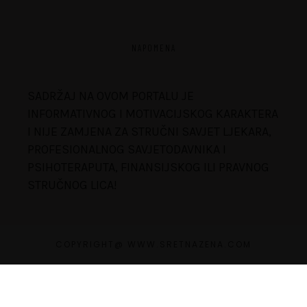
NAPOMENA
SADRŽAJ NA OVOM PORTALU JE
INFORMATIVNOG I MOTIVACIJSKOG KARAKTERA
I NIJE ZAMJENA ZA STRUČNI SAVJET LJEKARA,
PROFESIONALNOG SAVJETODAVNIKA I
PSIHOTERAPUTA, FINANSIJSKOG ILI PRAVNOG
STRUČNOG LICA!
COPYRIGHT@ WWW.SRETNAZENA.COM