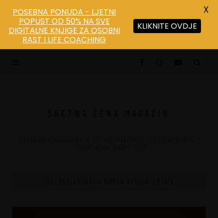
X
POSEBNA PONUDA - LJETNI
POPUST OD 50% NA SVE
KLIKNITE OVDJE
DIGITALNE KNJIGE ZA OSOBNI
RAST I LIFE COACHING
SRETNA ŽENA MAGAZIN
ŽENSKI MAGAZIN O DUHOVNOSTI, MISTICIZMU I
OSOBNOM RAZVOJU
TAG: REFLEKTORI U HUMAN DESIGN. EMPATE