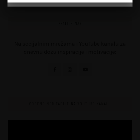
PRATITE NAS
Na socijalnim mrežama i YouTube kanalu za
dnevnu dozu inspiracije i motivacije:
VOĐENE MEDITACIJE NA YOUTUBE KANALU
Video
Player