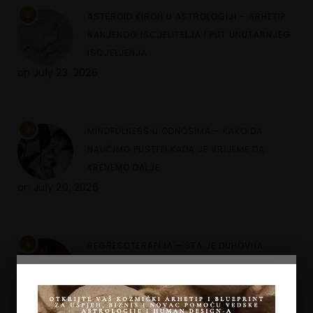
2
ASTEROID KIRON U ASTROLOGIJI – ARHETIP
RANJENOG ISCJELITELJA I PUT UNUTARNJEG
ISCJELJENJA
on
July 23, 2026
3
MINDFULNESS U ODNOSIMA – KAKO DA
NAUČIMO PUSTITI KADA JE VRIJEME DA
KRENEMO DALJE
on
July 20, 2026
4
REGRESOTERAPIJA – ŠTA JE DUHOVNA
REGRESIJA I KAKO NAM UVIDI IZ PROŠLIH
ŽIVOTA MOGU POMOĆI
on
July 7, 2026