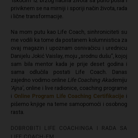
‘iskočim’ iz brzog načina života sa puno posla i
priviknem se na mirniji i sporiji način života, rada
i lične transformacije.
Na mom putu kao Life Coach, sinhroniciteti su
me vodili ka tome da postanem kolumnistica za
ovaj magazin i upoznam osnivačicu i urednicu
Danijelu Jokić Vaislay, moju „srodnu dušu“, kojoj
sam bila mentor kada je prije deset godina i
sama odlučila postati Life Coach. Danas
zajedno vodimo online
Life Coaching Akademiju
‘Ajna’
, online i live radionice, coaching programe
i
Online Program Life Coaching Certifikacije
i
pišemo knjige na teme samopomoći i osobnog
rasta.
DOBROBITI LIFE COACHINGA I RADA SA
LIFE COACH-EM