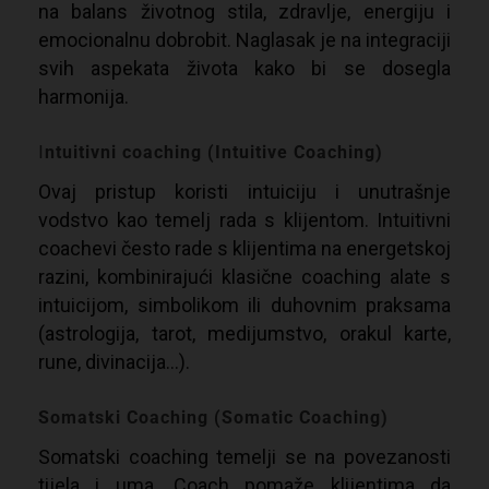
na balans životnog stila, zdravlje, energiju i
emocionalnu dobrobit. Naglasak je na integraciji
svih aspekata života kako bi se dosegla
harmonija.
I
ntuitivni coaching (Intuitive Coaching)
Ovaj pristup koristi intuiciju i unutrašnje
vodstvo kao temelj rada s klijentom. Intuitivni
coachevi često rade s klijentima na energetskoj
razini, kombinirajući klasične coaching alate s
intuicijom, simbolikom ili duhovnim praksama
(astrologija, tarot, medijumstvo, orakul karte,
rune, divinacija…).
Somatski Coaching (Somatic Coaching)
Somatski coaching temelji se na povezanosti
tijela i uma. Coach pomaže klijentima da