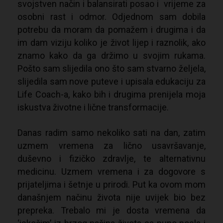
svojstven način i balansirati posao i vrijeme za
osobni rast i odmor. Odjednom sam dobila
potrebu da moram da pomažem i drugima i da
im dam viziju koliko je život lijep i raznolik, ako
znamo kako da ga držimo u svojim rukama.
Pošto sam slijedila ono što sam stvarno željela,
slijedila sam nove puteve i upisala edukaciju za
Life Coach-a, kako bih i drugima prenijela moja
iskustva životne i lične transformacije.
Danas radim samo nekoliko sati na dan, zatim
uzmem vremena za lično usavršavanje,
duševno i fizičko zdravlje, te alternativnu
medicinu. Uzmem vremena i za dogovore s
prijateljima i šetnje u prirodi. Put ka ovom mom
današnjem načinu života nije uvijek bio bez
prepreka. Trebalo mi je dosta vremena da