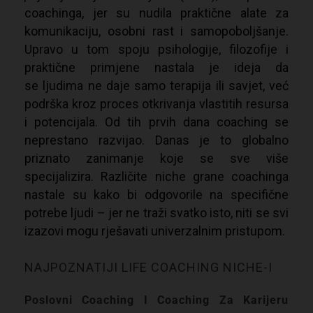
coachinga, jer su nudila praktične alate za
komunikaciju, osobni rast i samopoboljšanje.
Upravo u tom spoju psihologije, filozofije i
praktične primjene nastala je ideja da
se
ljudima ne daje samo terapija ili savjet, već
podrška kroz proces otkrivanja vlastitih resursa
i potencijala. Od tih prvih dana coaching se
neprestano razvijao. Danas je to globalno
priznato zanimanje koje se sve više
specijalizira. Različite niche grane coachinga
nastale su kako bi odgovorile na specifične
potrebe ljudi – jer ne traži svatko isto, niti se svi
izazovi mogu rješavati univerzalnim pristupom.
NAJPOZNATIJI LIFE COACHING NICHE-I
Poslovni Coaching I Coaching Za Karijeru