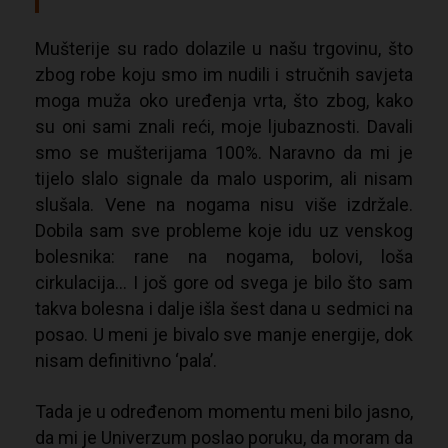
Mušterije su rado dolazile u našu trgovinu, što
zbog robe koju smo im nudili i stručnih savjeta
moga muža oko uređenja vrta, što zbog, kako
su oni sami znali reći, moje ljubaznosti. Davali
smo se mušterijama 100%. Naravno da mi je
tijelo slalo signale da malo usporim, ali nisam
slušala. Vene na nogama nisu više izdržale.
Dobila sam sve probleme koje idu uz venskog
bolesnika: rane na nogama, bolovi, loša
cirkulacija… I još gore od svega je bilo što sam
takva bolesna i dalje išla šest dana u sedmici na
posao. U meni je bivalo sve manje energije, dok
nisam definitivno ‘pala’.
Tada je u određenom momentu meni bilo jasno,
da mi je Univerzum poslao poruku, da moram da