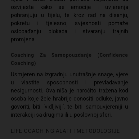
osvijeste kako se emocije i uvjerenja
pohranjuju u tijelu, te kroz rad na disanju,
pokretu i tjelesnoj svjesnosti pomaže
oslobađanju blokada i stvaranju trajnih
promjena.
Coaching Za Samopouzdanje (Confidence
Coaching)
Usmjeren na izgradnju unutrašnje snage, vjere
u vlastite sposobnosti i prevladavanje
nesigurnosti. Ova niša je naročito tražena kod
osoba koje žele hrabrije donositi odluke, javno
govoriti, biti ‘vidljiviji’, te biti samouvjereniji u
interakciji sa drugima ili u poslovnoj sferi.
LIFE COACHING ALATI I METODOLOGIJE