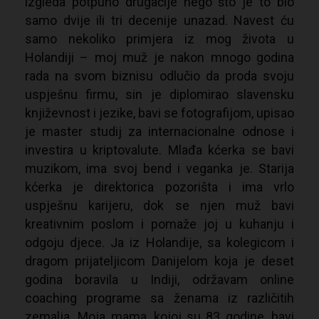
izgleda potpuno drugačije nego što je to bio
samo dvije ili tri decenije unazad. Navest ću
samo nekoliko primjera iz mog života u
Holandiji – moj muž je nakon mnogo godina
rada na svom biznisu odlučio da proda svoju
uspješnu firmu, sin je diplomirao slavensku
književnost i jezike, bavi se fotografijom, upisao
je master studij za internacionalne odnose i
investira u kriptovalute. Mlađa kćerka se bavi
muzikom, ima svoj bend i veganka je. Starija
kćerka je direktorica pozorišta i ima vrlo
uspješnu karijeru, dok se njen muž bavi
kreativnim poslom i pomaže joj u kuhanju i
odgoju djece. Ja iz Holandije, sa kolegicom i
dragom prijateljicom Danijelom koja je deset
godina boravila u Indiji, održavam online
coaching programe sa ženama iz različitih
zemalja. Moja mama, kojoj su 83 godine, bavi