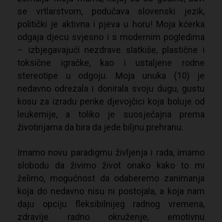
se vrtlarstvom, podučava slovenski jezik,
politički je aktivna i pjeva u horu! Moja kćerka
odgaja djecu svjesno i s modernim pogledima
– izbjegavajući nezdrave slatkiše, plastične i
toksične igračke, kao i ustaljene rodne
stereotipe u odgoju. Moja unuka (10) je
nedavno odrezala i donirala svoju dugu, gustu
kosu za izradu perike djevojčici koja boluje od
leukemije, a toliko je suosjećajna prema
životinjama da bira da jede biljnu prehranu.
Imamo novu paradigmu življenja i rada, imamo
slobodu da živimo život onako kako to mi
želimo, mogućnost da odaberemo zanimanja
koja do nedavno nisu ni postojala, a koja nam
daju opciju fleksibilnijeg radnog vremena,
zdravije radno okruženje, emotivnu