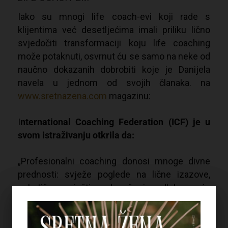
Iako su mnogi life coach-evi koji rade s
klijentima već desetljećima imali priliku lično
svjedočiti transformaciji koju life coaching
može potaknuti, osvrnut ću se samo na neke od
naučno dokazanih dobrobiti koje je Danijela
navela u jednom od svojih članaka. na
www.sretnazena.com
magazinu:
I
nternational Coaching Federation (ICF) je u
svom istraživanju otkrila da:
„Profesionalni coaching donosi mnoge divne
prednosti: svježe poglede na lične izazove,
poboljšane vještine donošenja odluka, veću
međuljudsku učinkovitost i povećano
samopouzdanje. I tu se lista ne završava. Ljudi
koji rade sa life couch-em mogu očekivati i