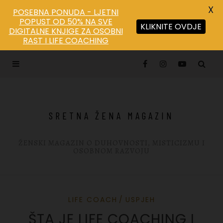
X
POSEBNA PONUDA - LJETNI
POPUST OD 50% NA SVE
KLIKNITE OVDJE
DIGITALNE KNJIGE ZA OSOBNI
Save
RAST I LIFE COACHING
SRETNA ŽENA MAGAZIN
ŽENSKI MAGAZIN O DUHOVNOSTI, MISTICIZMU I
OSOBNOM RAZVOJU
LIFE COACH
USPJEH
ŠTA JE LIFE COACHING I