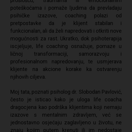
prošlošću, traumama ili emocionalnim
poteškoćama i pomaže ljudima da prevladaju
psihičke izazove, coaching polazi od
pretpostavke da je klijent stabilan i
funkcionalan, ali da želi napredovati i otkriti nove
mogućnosti za rast. Ukratko, dok psihoterapija
iscjeljuje, life coaching osnažuje, pomaze u
ličnoj transformaciji, samorazvoju i
profesionalnom napredovanju, te usmjerava
klijente na akcione korake ka ostvarenju
njihovih ciljeva.
Moj tata, poznati psiholog dr. Slobodan Pavlović,
često je isticao kako je uloga life coacha
dragocjena kao podrška klijentima koji nemaju
izazove s mentalnim zdravljem, već se
jednostavno osjećaju zaglavljeno u životu, ne
znaju kojim putem krenuti ili im nedostaje