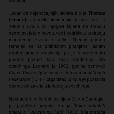
stoljeća.
Jedan od najznačajnijih pionira bio je
Thomas
Leonard
, američki financijski planer koji je
1980-ih uvidio da njegovi klijenti ne trebaju
samo savjete o novcu, već i podršku u kreiranju
ispunjenog života u cjelini. Njegov pristup
temeljio se na praktičnim pitanjima, jasnim
strategijama i motivaciji, pa je s vremenom
postao poznat kao otac modernog life
coachinga. Leonard je 1992. godine osnovao
Coach University,
a kasnije i
International Coach
Federation
(ICF) – organizaciju koja je postavila
standarde za cijelu industriju coachinga.
Neki autori ističu i da su djela Dale-a Carnegie-
ja, posebno njegova knjiga ‘
Kako pridobiti
prijatelje i utjecati na ljude’
(1936), bila preteča