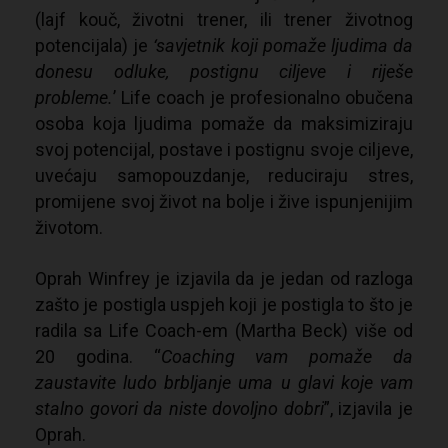
(lajf kouč, životni trener, ili trener životnog
potencijala) je
‘savjetnik koji pomaže ljudima da
donesu odluke, postignu ciljeve i riješe
probleme.
’ Life coach je profesionalno obučena
osoba koja ljudima pomaže da maksimiziraju
svoj potencijal, postave i postignu svoje ciljeve,
uvećaju samopouzdanje, reduciraju stres,
promijene svoj život na bolje i žive ispunjenijim
životom.
Oprah Winfrey je izjavila da je jedan od razloga
zašto je postigla uspjeh koji je postigla to što je
radila sa Life Coach-em (Martha Beck) više od
20 godina. “
Coaching vam pomaže da
zaustavite ludo brbljanje uma u glavi koje vam
stalno govori da niste dovoljno dobri
”, izjavila je
Oprah.