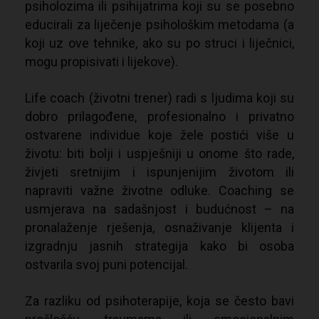
psiholozima ili psihijatrima koji su se posebno
educirali za liječenje psihološkim metodama (a
koji uz ove tehnike, ako su po struci i liječnici,
mogu propisivati i lijekove).
Life coach (životni trener) radi s ljudima koji su
dobro prilagođene, profesionalno i privatno
ostvarene individue koje žele postići više u
životu: biti bolji i uspješniji u onome što rade,
živjeti sretnijim i ispunjenijim životom ili
napraviti važne životne odluke.
Coaching se
usmjerava na sadašnjost i budućnost – na
pronalaženje rješenja, osnaživanje klijenta i
izgradnju jasnih strategija kako bi osoba
ostvarila svoj puni potencijal.
Za razliku od psihoterapije, koja se često bavi