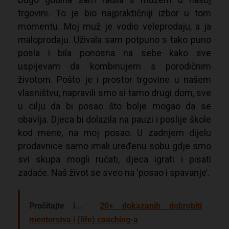
trgovini. To je bio najpraktičniji izbor u tom
momentu. Moj muž je vodio veleprodaju, a ja
maloprodaju. Uživala sam potpuno s tako puno
posla i bila ponosna na sebe kako sve
uspijevam da kombinujem s porodičnim
životom. Pošto je i prostor trgovine u našem
vlasništvu, napravili smo si tamo drugi dom, sve
u cilju da bi posao što bolje mogao da se
obavlja. Djeca bi dolazila na pauzi i poslije škole
kod mene, na moj posao. U zadnjem dijelu
prodavnice samo imali uređenu sobu gdje smo
svi skupa mogli ručati, djeca igrati i pisati
zadaće. Naš život se sveo na ‘posao i spavanje’.
Pročitajte i...
20+ dokazanih dobrobiti
mentorstva i (life) coaching-a