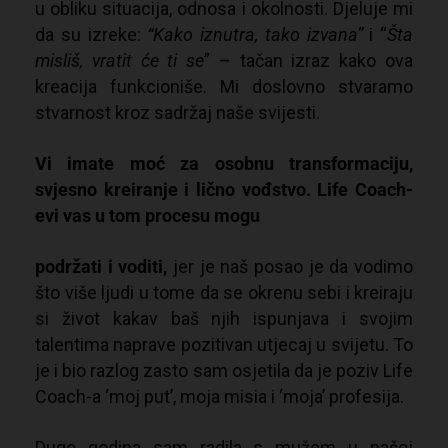
u
obliku situacija, odnosa i okolnosti. Djeluje mi
da su izreke:
“
Kako iznutra, tako izvana
”
i “
Šta
misliš, vratit će ti se
” – tačan izraz kako ova
kreacija funkcioniše. Mi doslovno stvaramo
stvarnost kroz sadržaj naše svijesti.
Vi imate moć za osobnu transformaciju,
svjesno kreiranje i lično vođstvo. Life Coach-
evi vas u tom procesu mogu
podržati i voditi,
jer je naš posao je da vodimo
što više ljudi u tome da se okrenu sebi i kreiraju
si život kakav baš njih ispunjava i svojim
talentima naprave pozitivan utjecaj u svijetu. To
je i bio razlog zasto sam osjetila da je poziv Life
Coach-a ‘moj put’, moja misia i ‘moja’ profesija.
Dugo godina sam radila s mužem u našoj