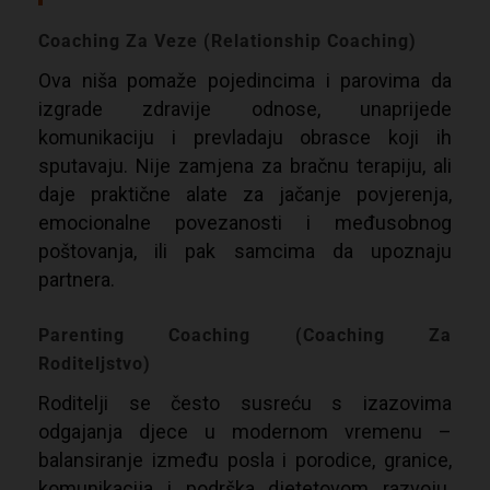
Coaching Za Veze (Relationship Coaching)
Ova niša pomaže pojedincima i parovima da
izgrade zdravije odnose, unaprijede
komunikaciju i prevladaju obrasce koji ih
sputavaju. Nije zamjena za bračnu terapiju, ali
daje praktične alate za jačanje povjerenja,
emocionalne povezanosti i međusobnog
poštovanja, ili pak samcima da upoznaju
partnera.
Parenting Coaching (Coaching Za
Roditeljstvo)
Roditelji se često susreću s izazovima
odgajanja djece u modernom vremenu –
balansiranje između posla i porodice, granice,
komunikacija i podrška djetetovom razvoju.