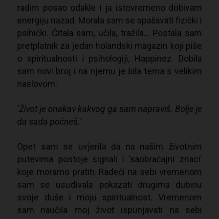
radim posao odakle i ja istovremeno dobivam
energiju nazad. Morala sam se spašavati fizički i
psihički. Čitala sam, učila, tražila… Postala sam
pretplatnik za jedan holandski magazin koji piše
o spiritualnosti i psihologiji, Happinez. Dobila
sam novi broj i na njemu je bila tema s velikim
naslovom:
‘
Život je onakav kakvog ga sam napraviš. Bolje je
da sada počneš.’
Opet sam se uvjerila da na našim životnim
putevima postoje signali i ‘saobraćajni znaci’
koje moramo pratiti. Radeći na sebi vremenom
sam se usuđivala pokazati drugima dubinu
svoje duše i moju spiritualnost. Vremenom
sam naučila moj život ispunjavati na sebi