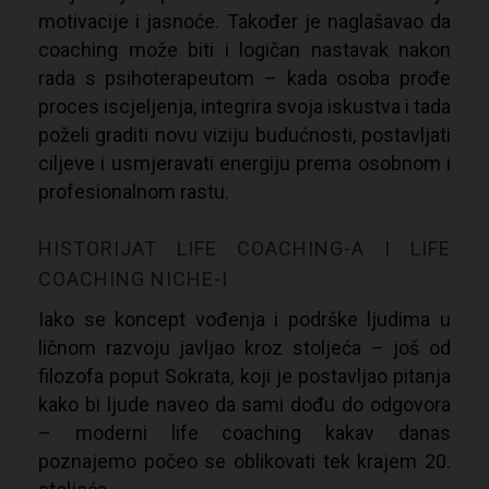
motivacije i jasnoće.
Također je naglašavao da
coaching može biti i logičan nastavak nakon
rada s psihoterapeutom – kada osoba prođe
proces iscjeljenja, integrira svoja iskustva i tada
poželi graditi novu viziju budućnosti, postavljati
ciljeve i usmjeravati energiju prema osobnom i
profesionalnom rastu.
HISTORIJAT LIFE COACHING-A I LIFE
COACHING NICHE-I
Iako se koncept vođenja i podrške ljudima u
ličnom razvoju javljao kroz stoljeća – još od
filozofa poput Sokrata, koji je postavljao pitanja
kako bi ljude naveo da sami dođu do odgovora
– moderni life coaching kakav danas
poznajemo počeo se oblikovati tek krajem 20.