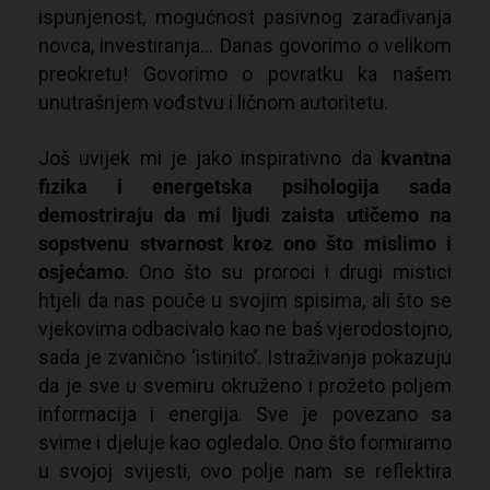
ispunjenost, mogućnost pasivnog zarađivanja
novca, investiranja… Danas govorimo o velikom
preokretu! Govorimo o povratku ka našem
unutrašnjem vođstvu i ličnom autoritetu.
Još uvijek mi je jako inspirativno da
kvantna
fizika i energetska psihologija sada
demostriraju da mi ljudi zaista utičemo na
sopstvenu stvarnost kroz ono što mislimo i
osjećamo
. Ono što su proroci i drugi mistici
htjeli da nas pouče u svojim spisima, ali što se
vjekovima odbacivalo kao ne baš vjerodostojno,
sada je zvanično ‘istinito’. Istraživanja pokazuju
da je sve u svemiru okruženo i prožeto poljem
informacija i energija. Sve je povezano sa
svime i djeluje kao ogledalo. Ono što formiramo
u svojoj svijesti, ovo polje nam se reflektira