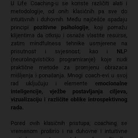
U Life Coaching-u se koriste različiti alati i
metodologije, od onih klasičnih pa sve do
intuitivnih i duhovnih. Među najčešće spadaju
principi
pozitivne psihologije
, koji pomažu
klijentima da otkriju i osnaže vlastite resurse,
zatim mindfulness tehnike usmjerene na
prisutnost i svjesnost, kao i
NL
P
(neurolingvističko programiranje) koje nudi
praktične metode za promjenu obrazaca
mišljenja i ponašanja. Mnogi coach-evi u svoj
rad uključuju i elemente e
mocionalne
inteligencije, vježbe postavljanja ciljeva,
vizualizaciju i različite oblike introspektivnog
rada.
Pored ovih klasičnih pristupa, coaching se
vremenom proširio i na duhovne i intuitivne