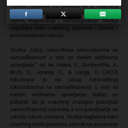
mjestu. Rezultati su pokazali da je coaching
doveo do poboljšanja radnog učinka, postizanja
ciljeva, blagostanja i samoregulacije. Studija
naglašava kako coaching doprinosi i ličnom i
profesionalnom razvoju.
Studija „
Uticaj rukovođenja rukovodiocima na
samoefikasnost u vezi sa mekim veštinama
upravljanja
“ od de Haana, E., Duckwortha, A.,
Birch, D., Jonesa, C., & Longa, D. (2013)
fokusirana je na uticaj rukovođenja
rukovodiocima na samoefikasnost u vezi sa
mekim veštinama upravljanja. Nalazi su
pokazali da je coaching značajno poboljšao
samoefikasnost učesnika, a ovo poboljšanje se
održalo tokom vremena. Studija naglašava kako
coaching može pozitivno utjecati na povjerenje