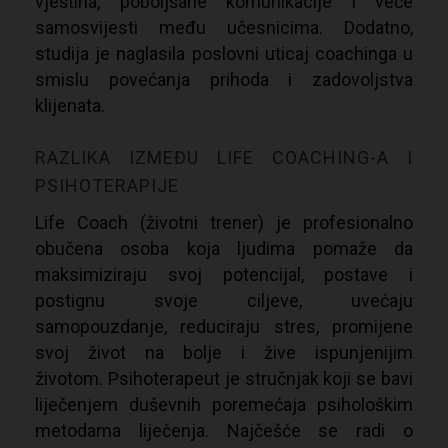
vještina, poboljšane komunikacije i veće
samosvijesti
među učesnicima. Dodatno,
studija je naglasila poslovni uticaj coachinga u
smislu povećanja prihoda i zadovoljstva
klijenata.
RAZLIKA IZMEĐU LIFE COACHING-A I
PSIHOTERAPIJE
Life Coach (
životni trener
) je profesionalno
obučena osoba koja ljudima pomaže da
maksimiziraju svoj potencijal, postave i
postignu svoje ciljeve, uvećaju
samopouzdanje, reduciraju stres, promijene
svoj život na bolje i žive ispunjenijim
životom.
Psihoterapeut je stručnjak koji se bavi
liječenjem duševnih poremećaja psihološkim
metodama liječenja. Najčešće se radi o