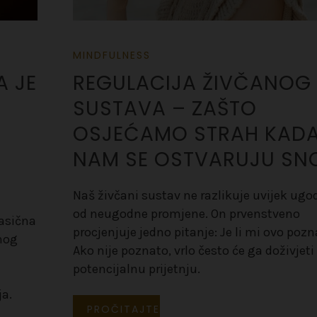
MINDFULNESS
A JE
REGULACIJA ŽIVČANOG
SUSTAVA – ZAŠTO
OSJEĆAMO STRAH KAD
NAM SE OSTVARUJU SN
Naš živčani sustav ne razlikuje uvijek ug
od neugodne promjene. On prvenstveno
lasična
procjenjuje jedno pitanje: Je li mi ovo poz
snog
Ako nije poznato, vrlo često će ga doživjeti
potencijalnu prijetnju.
ja.
PROČITAJTE