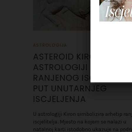
ASTROLOGIJA
ASTEROID KIRON U
ASTROLOGIJI – ARHETIP
RANJENOG ISCJELITELJA
PUT UNUTARNJEG
ISCJELJENJA
U astrologiji Kiron simbolizira arhetip ra
iscjelitelja. Mjesto na kojem se nalazi u
natalnoj karti istodobno ukazuje na podr