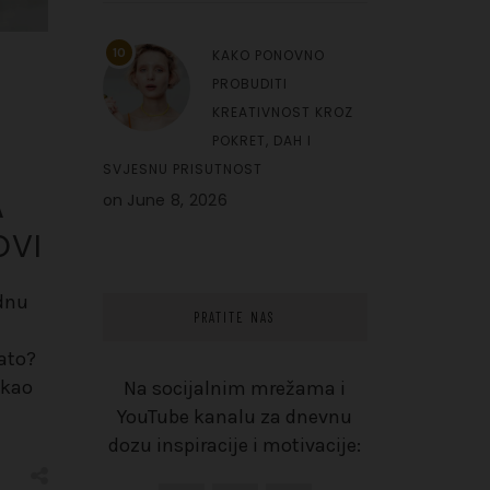
10
KAKO PONOVNO
PROBUDITI
KREATIVNOST KROZ
POKRET, DAH I
SVJESNU PRISUTNOST
A
on
June 8, 2026
OVI
odnu
PRATITE NAS
nato?
 kao
Na socijalnim mrežama i
YouTube kanalu za dnevnu
dozu inspiracije i motivacije: