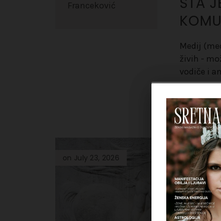
ŠTA J
Franceković
KOMUN
Medij (me
živih - mo
vodiče i a
PROČITA
on July 23, 2026