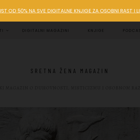
T OD 50% NA SVE DIGITALNE KNJIGE ZA OSOBNI RAST I 
TI
DIGITALNI MAGAZINI
KNJIGE
PODCA
SRETNA ŽENA MAGAZIN
KI MAGAZIN O DUHOVNOSTI, MISTICIZMU I OSOBNOM RA