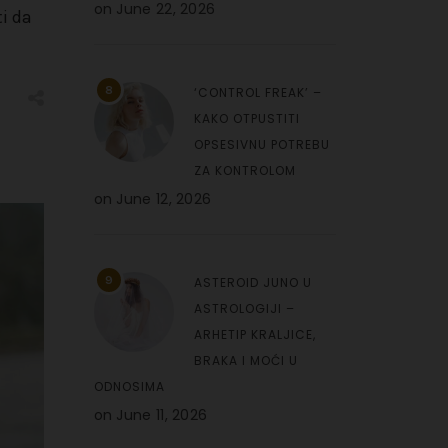
on
June 22, 2026
i da
8
‘CONTROL FREAK’ –
KAKO OTPUSTITI
OPSESIVNU POTREBU
ZA KONTROLOM
on
June 12, 2026
9
ASTEROID JUNO U
ASTROLOGIJI –
ARHETIP KRALJICE,
BRAKA I MOĆI U
ODNOSIMA
on
June 11, 2026