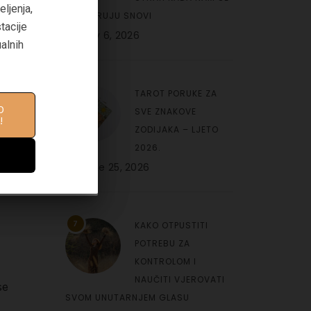
ljenja,
OSTVARUJU SNOVI
 da
tacije
on
July 6, 2026
aditi
ualnih
6
TAROT PORUKE ZA
O
IFE
SVE ZNAKOVE
!
ZODIJAKA – LJETO
2026.
on
June 25, 2026
JE
7
KAKO OTPUSTITI
POTREBU ZA
KONTROLOM I
NAUČITI VJEROVATI
se
SVOM UNUTARNJEM GLASU