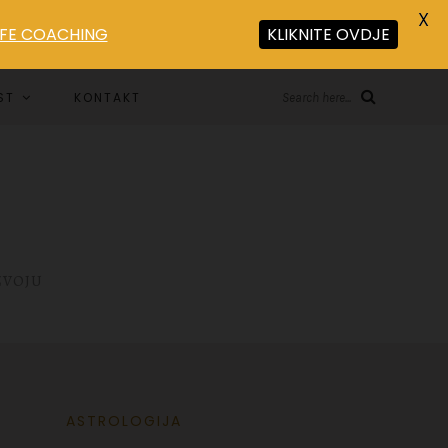
X
LIFE COACHING
KLIKNITE OVDJE
ST
KONTAKT
Search here...
ZVOJU
ASTROLOGIJA