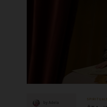
SPIRITUA
by
Adela