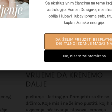
Sa ekskluzivnim člancima na teme iscje
Coaching - Kako pomoći klijentima
astrologije, Human Design-a, manifes
postignu duboku transformaciju i izgr
obilja i ljubavi, ljubavi prema sebi, rit
uspješan coaching biznis"
kupki i ženske energije.
DA, ŽELIM PROČITATI VIŠE
MINDFULNESS
DA, ŽELIM PREUZETI BESPLATN
INFORMACIJA O PRIRUČNIKU ZA L
DIGITALNO IZDANJE MAGAZINA
COACHING
MINDFULNESS U
ODNOSIMA – KAKO DA
Ne, nisam zaintersirana
Ne, nisam zaintersirana
 I
NAUČIMO PUSTITI KADA 
VRIJEME DA KRENEMO
DALJE
njenog
puštanje – letting go. Primijetiti za što se
držimo. Koje misli ne želimo pustiti, kojih 
učje
uvjerenja, očekivanja, stavova i emocija