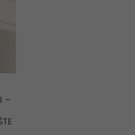
I –
ŠTE