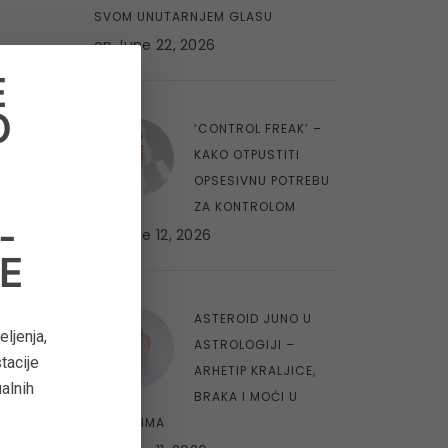
SVOM UNUTARNJEM GLASU
on
June 22, 2026
E
O
8
‘CONTROL FREAK’ –
O
KAKO OTPUSTITI
OPSESIVNU POTREBU
ZA KONTROLOM
-
on
June 12, 2026
E
9
ASTEROID JUNO U
ljenja,
ASTROLOGIJI –
tacije
ARHETIP KRALJICE,
ualnih
BRAKA I MOĆI U
ODNOSIMA