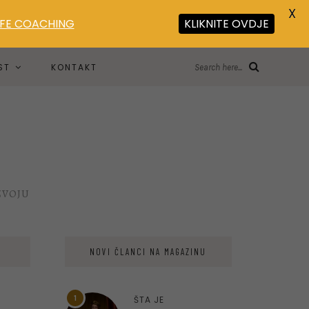
X
LIFE COACHING
KLIKNITE OVDJE
ST
KONTAKT
Search here...
ZVOJU
NOVI ČLANCI NA MAGAZINU
1
ŠTA JE