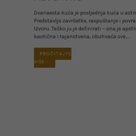
Dvanaesta kuća je posljednja kuća u astro
Predstavlja završetke, raspuštanje i povr
Izvoru. Teško ju je definirati – ona je apst
kaotična i tajanstvena, obuhvaća sve,
…
PROČITAJTE
VIŠE...