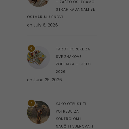
– ZAŠTO OSJEĆAMO
STRAH KADA NAM SE
OSTVARUJU SNOVI
on
July 6, 2026
6
TAROT PORUKE ZA
SVE ZNAKOVE
ZODIJAKA – LJETO
2026.
on
June 25, 2026
7
KAKO OTPUSTITI
POTREBU ZA
KONTROLOM I
NAUČITI VJEROVATI