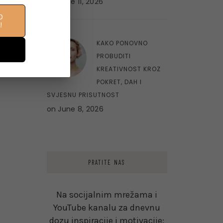
on
June 11, 2026
O
!
10
KAKO PONOVNO
PROBUDITI
KREATIVNOST KROZ
POKRET, DAH I
SVJESNU PRISUTNOST
on
June 8, 2026
PRATITE NAS
Na socijalnim mrežama i
YouTube kanalu za dnevnu
dozu inspiracije i motivacije: