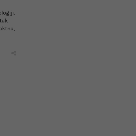
logiji.
atak
raktna,