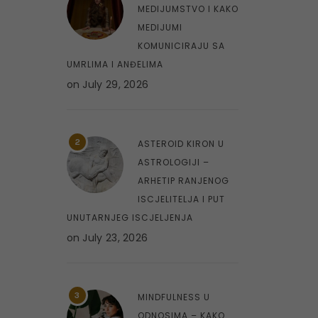
MEDIJUMSTVO I KAKO
MEDIJUMI
KOMUNICIRAJU SA
UMRLIMA I ANĐELIMA
on
July 29, 2026
2
ASTEROID KIRON U
ASTROLOGIJI –
ARHETIP RANJENOG
ISCJELITELJA I PUT
UNUTARNJEG ISCJELJENJA
on
July 23, 2026
3
MINDFULNESS U
ODNOSIMA – KAKO