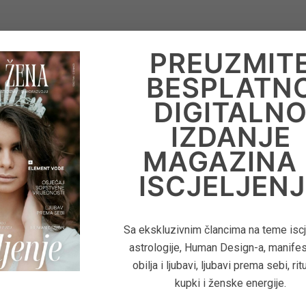
PREUZMIT
BESPLATN
DIGITALN
IZDANJE
MAGAZINA 
ISCJELJENJ
Sa ekskluzivnim člancima na teme iscje
astrologije, Human Design-a, manifes
obilja i ljubavi, ljubavi prema sebi, rit
kupki i ženske energije.