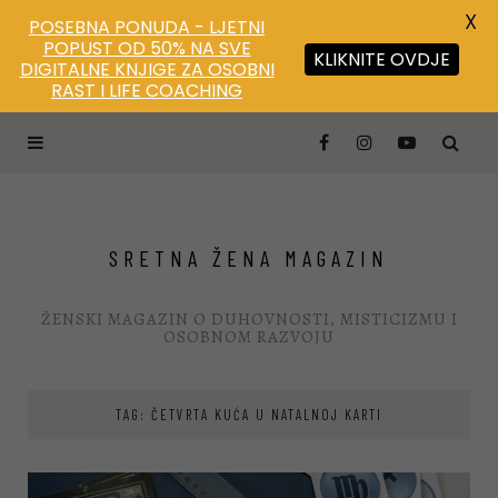
X
POSEBNA PONUDA - LJETNI
POPUST OD 50% NA SVE
KLIKNITE OVDJE
DIGITALNE KNJIGE ZA OSOBNI
RAST I LIFE COACHING
SRETNA ŽENA MAGAZIN
ŽENSKI MAGAZIN O DUHOVNOSTI, MISTICIZMU I
OSOBNOM RAZVOJU
TAG: ČETVRTA KUĆA U NATALNOJ KARTI