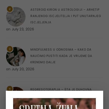
2
ASTEROID KIRON U ASTROLOGIJI – ARHETIP
RANJENOG ISCJELITELJA I PUT UNUTARNJEG
ISCJELJENJA
on
July 23, 2026
3
MINDFULNESS U ODNOSIMA – KAKO DA
NAUČIMO PUSTITI KADA JE VRIJEME DA
KRENEMO DALJE
on
July 20, 2026
4
REGRESOTERAPIJA – ŠTA JE DUHOVNA
REGRESIJA I KAKO NAM UVIDI IZ PROŠLIH
ŽIVOTA MOGU POMOĆI