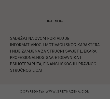
NAPOMENA
SADRŽAJ NA OVOM PORTALU JE
INFORMATIVNOG I MOTIVACIJSKOG KARAKTERA
I NIJE ZAMJENA ZA STRUČNI SAVJET LJEKARA,
PROFESIONALNOG SAVJETODAVNIKA I
PSIHOTERAPUTA, FINANSIJSKOG ILI PRAVNOG
STRUČNOG LICA!
COPYRIGHT@ WWW.SRETNAZENA.COM