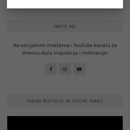
PRATITE NAS
Na socijalnim mrežama i YouTube kanalu za
dnevnu dozu inspiracije i motivacije:
VOĐENE MEDITACIJE NA YOUTUBE KANALU
Video
Player