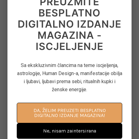
PREUZMITE
on
June 22, 2026
BESPLATNO
DIGITALNO IZDANJE
8
‘CONTROL FREAK’ – KAKO OTPUSTITI
MAGAZINA -
OPSESIVNU POTREBU ZA KONTROLOM
ISCJELJENJE
on
June 12, 2026
Sa ekskluzivnim člancima na teme iscjeljenja,
astrologije, Human Design-a, manifestacije obilja
9
ASTEROID JUNO U ASTROLOGIJI – ARHETIP
i ljubavi, ljubavi prema sebi, ritualnih kupki i
KRALJICE, BRAKA I MOĆI U ODNOSIMA
ženske energije.
on
June 11, 2026
DA, ŽELIM PREUZETI BESPLATNO
DIGITALNO IZDANJE MAGAZINA!
10
KAKO PONOVNO PROBUDITI KREATIVNOST
KROZ POKRET, DAH I SVJESNU PRISUTNOST
Ne, nisam zaintersirana
on
June 8, 2026