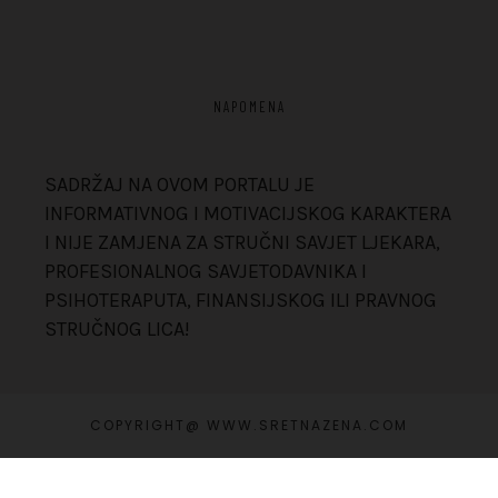
NAPOMENA
SADRŽAJ NA OVOM PORTALU JE
INFORMATIVNOG I MOTIVACIJSKOG KARAKTERA
I NIJE ZAMJENA ZA STRUČNI SAVJET LJEKARA,
PROFESIONALNOG SAVJETODAVNIKA I
PSIHOTERAPUTA, FINANSIJSKOG ILI PRAVNOG
STRUČNOG LICA!
COPYRIGHT@ WWW.SRETNAZENA.COM