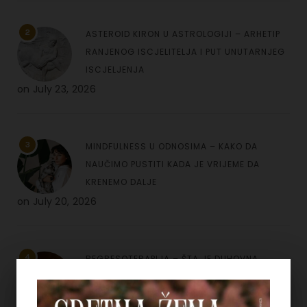
2
ASTEROID KIRON U ASTROLOGIJI – ARHETIP
RANJENOG ISCJELITELJA I PUT UNUTARNJEG
ISCJELJENJA
on
July 23, 2026
3
MINDFULNESS U ODNOSIMA – KAKO DA
NAUČIMO PUSTITI KADA JE VRIJEME DA
KRENEMO DALJE
on
July 20, 2026
4
REGRESOTERAPIJA – ŠTA JE DUHOVNA
REGRESIJA I KAKO NAM UVIDI IZ PROŠLIH
ŽIVOTA MOGU POMOĆI