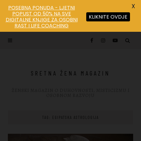
X
POSEBNA PONUDA - LJETNI
POPUST OD 50% NA SVE
KLIKNITE OVDJE
DIGITALNE KNJIGE ZA OSOBNI
RAST I LIFE COACHING
SRETNA ŽENA MAGAZIN
ŽENSKI MAGAZIN O DUHOVNOSTI, MISTICIZMU I
OSOBNOM RAZVOJU
TAG: EGIPATSKA ASTROLOGIJA