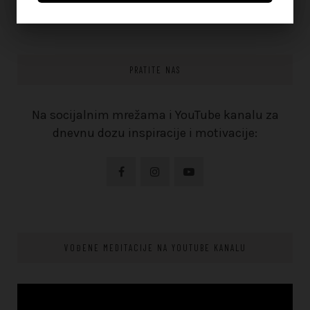
PRATITE NAS
Na socijalnim mrežama i YouTube kanalu za
dnevnu dozu inspiracije i motivacije:
VOĐENE MEDITACIJE NA YOUTUBE KANALU
Video