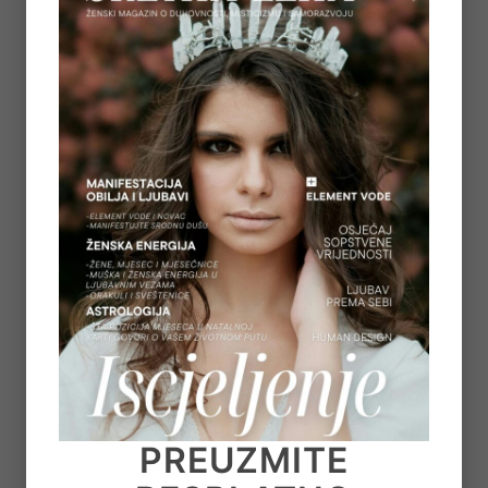
5
REGULACIJA ŽIVČANOG SUSTAVA – ZAŠTO
OSJEĆAMO STRAH KADA NAM SE OSTVARUJU
SNOVI
on
July 6, 2026
6
TAROT PORUKE ZA SVE ZNAKOVE ZODIJAKA –
LJETO 2026.
on
June 25, 2026
7
KAKO OTPUSTITI POTREBU ZA KONTROLOM I
NAUČITI VJEROVATI SVOM UNUTARNJEM
GLASU
on
June 22, 2026
PREUZMITE