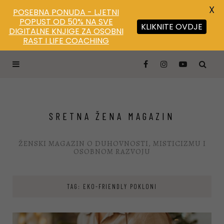
X
POSEBNA PONUDA - LJETNI
POPUST OD 50% NA SVE
KLIKNITE OVDJE
DIGITALNE KNJIGE ZA OSOBNI
RAST I LIFE COACHING
SRETNA ŽENA MAGAZIN
ŽENSKI MAGAZIN O DUHOVNOSTI, MISTICIZMU I
OSOBNOM RAZVOJU
TAG: EKO-FRIENDLY POKLONI