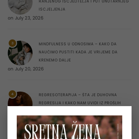
RANJENOG ISCJELITELJA I PUT UNUTARNJEG
ISCJELJENJA
on
July 23, 2026
3
MINDFULNESS U ODNOSIMA – KAKO DA
NAUČIMO PUSTITI KADA JE VRIJEME DA
KRENEMO DALJE
on
July 20, 2026
4
REGRESOTERAPIJA – ŠTA JE DUHOVNA
REGRESIJA I KAKO NAM UVIDI IZ PROŠLIH
ŽIVOTA MOGU POMOĆI
on
July 7, 2026