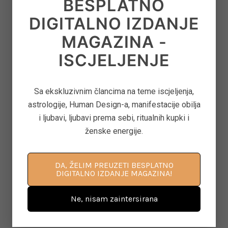
BESPLATNO
DIGITALNO IZDANJE
8
‘CONTROL FREAK’ – KAKO OTPUSTITI
OPSESIVNU POTREBU ZA KONTROLOM
MAGAZINA -
on
June 12, 2026
ISCJELJENJE
9
ASTEROID JUNO U ASTROLOGIJI – ARHETIP
Sa ekskluzivnim člancima na teme iscjeljenja,
KRALJICE, BRAKA I MOĆI U ODNOSIMA
astrologije, Human Design-a, manifestacije obilja
i ljubavi, ljubavi prema sebi, ritualnih kupki i
on
June 11, 2026
ženske energije.
10
KAKO PONOVNO PROBUDITI KREATIVNOST
DA, ŽELIM PREUZETI BESPLATNO
DIGITALNO IZDANJE MAGAZINA!
KROZ POKRET, DAH I SVJESNU PRISUTNOST
on
June 8, 2026
Ne, nisam zaintersirana