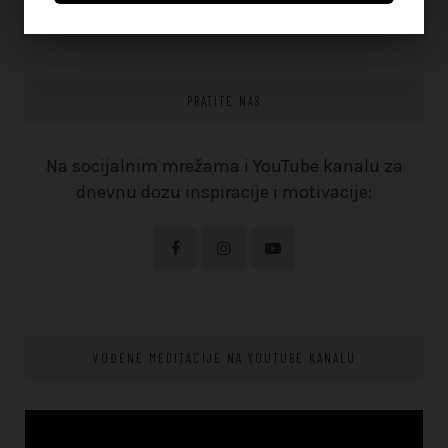
PRATITE NAS
Na socijalnim mrežama i YouTube kanalu za
dnevnu dozu inspiracije i motivacije:
VOĐENE MEDITACIJE NA YOUTUBE KANALU
Video