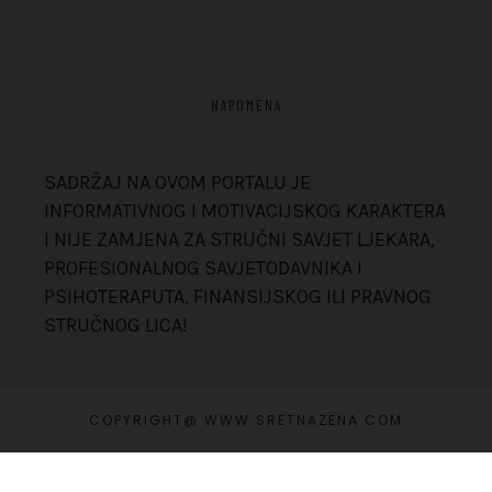
NAPOMENA
SADRŽAJ NA OVOM PORTALU JE
INFORMATIVNOG I MOTIVACIJSKOG KARAKTERA
I NIJE ZAMJENA ZA STRUČNI SAVJET LJEKARA,
PROFESIONALNOG SAVJETODAVNIKA I
PSIHOTERAPUTA, FINANSIJSKOG ILI PRAVNOG
STRUČNOG LICA!
COPYRIGHT@ WWW.SRETNAZENA.COM