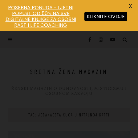
X
POSEBNA PONUDA - LJETNI
POPUST OD 50% NA SVE
KLIKNITE OVDJE
DIGITALNE KNJIGE ZA OSOBNI
RAST I LIFE COACHING
SRETNA ŽENA MAGAZIN
ŽENSKI MAGAZIN O DUHOVNOSTI, MISTICIZMU I
OSOBNOM RAZVOJU
TAG: JEDANAESTA KUCA U NATALNOJ KARTI