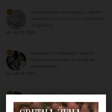
2
ASTEROID KIRON U ASTROLOGIJI – ARHETIP
RANJENOG ISCJELITELJA I PUT UNUTARNJEG
ISCJELJENJA
on
July 23, 2026
3
MINDFULNESS U ODNOSIMA – KAKO DA
NAUČIMO PUSTITI KADA JE VRIJEME DA
KRENEMO DALJE
on
July 20, 2026
4
REGRESOTERAPIJA – ŠTA JE DUHOVNA
REGRESIJA I KAKO NAM UVIDI IZ PROŠLIH
ŽIVOTA MOGU POMOĆI