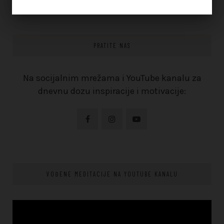
PRATITE NAS
Na socijalnim mrežama i YouTube kanalu za
dnevnu dozu inspiracije i motivacije:
VOĐENE MEDITACIJE NA YOUTUBE KANALU
Video
Player