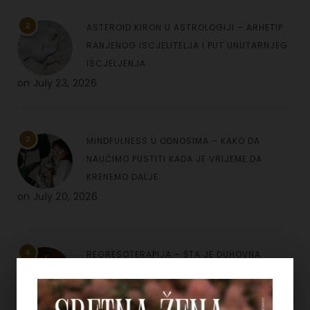
2
ASTEROID KIRON U ASTROLOGIJI – ARHETIP
RANJENOG ISCJELITELJA I PUT UNUTARNJEG
ISCJELJENJA
on
July 23, 2026
3
MINDFULNESS U ODNOSIMA – KAKO DA
NAUČIMO PUSTITI KADA JE VRIJEME DA
KRENEMO DALJE
on
July 20, 2026
4
REGRESOTERAPIJA – ŠTA JE DUHOVNA
REGRESIJA I KAKO NAM UVIDI IZ PROŠLIH
ŽIVOTA MOGU POMOĆI