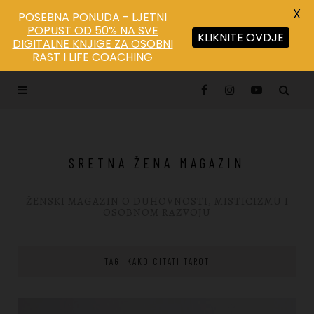
X
POSEBNA PONUDA - LJETNI
POPUST OD 50% NA SVE
KLIKNITE OVDJE
DIGITALNE KNJIGE ZA OSOBNI
Save
RAST I LIFE COACHING
SRETNA ŽENA MAGAZIN
ŽENSKI MAGAZIN O DUHOVNOSTI, MISTICIZMU I
OSOBNOM RAZVOJU
TAG: KAKO CITATI TAROT