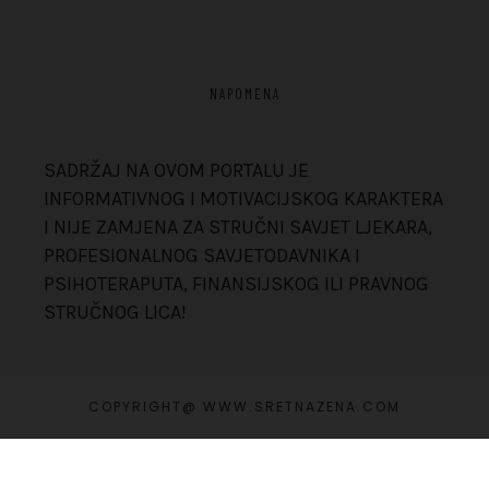
NAPOMENA
SADRŽAJ NA OVOM PORTALU JE
INFORMATIVNOG I MOTIVACIJSKOG KARAKTERA
I NIJE ZAMJENA ZA STRUČNI SAVJET LJEKARA,
PROFESIONALNOG SAVJETODAVNIKA I
PSIHOTERAPUTA, FINANSIJSKOG ILI PRAVNOG
STRUČNOG LICA!
COPYRIGHT@ WWW.SRETNAZENA.COM