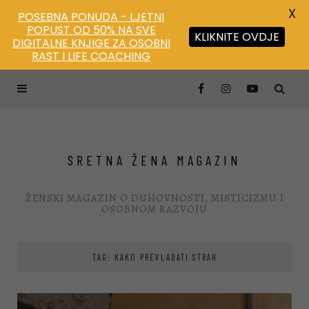
X
POSEBNA PONUDA - LJETNI
POPUST OD 50% NA SVE
KLIKNITE OVDJE
DIGITALNE KNJIGE ZA OSOBNI
RAST I LIFE COACHING
SRETNA ŽENA MAGAZIN
ŽENSKI MAGAZIN O DUHOVNOSTI, MISTICIZMU I
OSOBNOM RAZVOJU
TAG: KAKO PREVLADATI STRAH