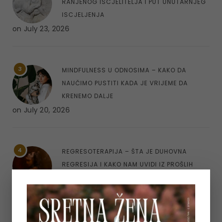
RANJENOG ISCJELITELJA I PUT UNUTARNJEG
ISCJELJENJA
on
July 23, 2026
3
MINDFULNESS U ODNOSIMA – KAKO DA
NAUČIMO PUSTITI KADA JE VRIJEME DA
KRENEMO DALJE
on
July 20, 2026
4
REGRESOTERAPIJA – ŠTA JE DUHOVNA
REGRESIJA I KAKO NAM UVIDI IZ PROŠLIH
ŽIVOTA MOGU POMOĆI
on
July 7, 2026