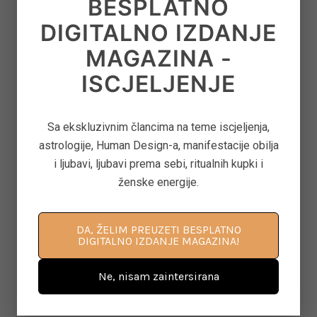
BESPLATNO
DIGITALNO IZDANJE
8
‘CONTROL FREAK’ – KAKO OTPUSTITI
OPSESIVNU POTREBU ZA KONTROLOM
MAGAZINA -
on
June 12, 2026
ISCJELJENJE
9
ASTEROID JUNO U ASTROLOGIJI – ARHETIP
Sa ekskluzivnim člancima na teme iscjeljenja,
KRALJICE, BRAKA I MOĆI U ODNOSIMA
astrologije, Human Design-a, manifestacije obilja
i ljubavi, ljubavi prema sebi, ritualnih kupki i
on
June 11, 2026
ženske energije.
10
KAKO PONOVNO PROBUDITI KREATIVNOST
DA, ŽELIM PREUZETI BESPLATNO
DIGITALNO IZDANJE MAGAZINA!
KROZ POKRET, DAH I SVJESNU PRISUTNOST
on
June 8, 2026
Ne, nisam zaintersirana