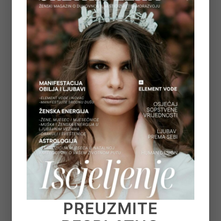
5
REGULACIJA ŽIVČANOG SUSTAVA – ZAŠTO
OSJEĆAMO STRAH KADA NAM SE OSTVARUJU
SNOVI
on
July 6, 2026
6
TAROT PORUKE ZA SVE ZNAKOVE ZODIJAKA –
LJETO 2026.
on
June 25, 2026
7
KAKO OTPUSTITI POTREBU ZA KONTROLOM I
NAUČITI VJEROVATI SVOM UNUTARNJEM
GLASU
on
June 22, 2026
PREUZMITE