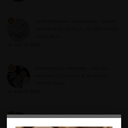
2
ASTEROID KIRON U ASTROLOGIJI – ARHETIP
RANJENOG ISCJELITELJA I PUT UNUTARNJEG
ISCJELJENJA
on
July 23, 2026
3
MINDFULNESS U ODNOSIMA – KAKO DA
NAUČIMO PUSTITI KADA JE VRIJEME DA
KRENEMO DALJE
on
July 20, 2026
4
REGRESOTERAPIJA – ŠTA JE DUHOVNA
REGRESIJA I KAKO NAM UVIDI IZ PROŠLIH