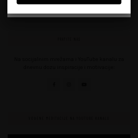
Ne, nisam zaintersirana
on
June 8, 2026
PRATITE NAS
Na socijalnim mrežama i YouTube kanalu za
dnevnu dozu inspiracije i motivacije:
VOĐENE MEDITACIJE NA YOUTUBE KANALU