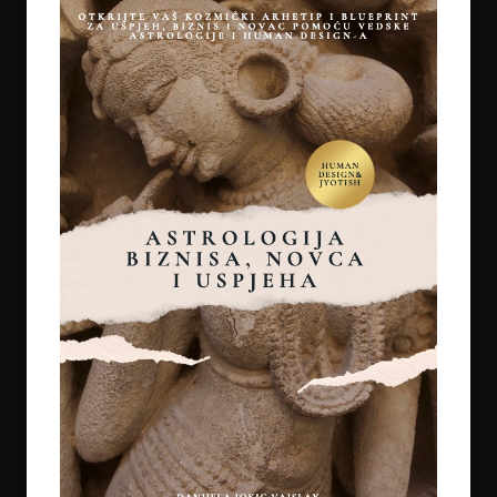
ŽIVOTA MOGU POMOĆI
on
July 7, 2026
5
REGULACIJA ŽIVČANOG SUSTAVA – ZAŠTO
OSJEĆAMO STRAH KADA NAM SE OSTVARUJU
SNOVI
on
July 6, 2026
6
TAROT PORUKE ZA SVE ZNAKOVE ZODIJAKA –
LJETO 2026.
on
June 25, 2026
7
KAKO OTPUSTITI POTREBU ZA KONTROLOM I
NAUČITI VJEROVATI SVOM UNUTARNJEM