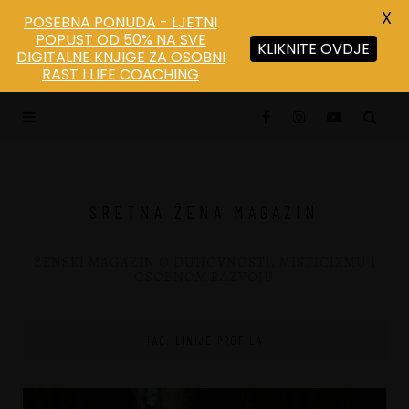
X
POSEBNA PONUDA - LJETNI
POPUST OD 50% NA SVE
KLIKNITE OVDJE
DIGITALNE KNJIGE ZA OSOBNI
Save
RAST I LIFE COACHING
SRETNA ŽENA MAGAZIN
ŽENSKI MAGAZIN O DUHOVNOSTI, MISTICIZMU I
OSOBNOM RAZVOJU
TAG: LINIJE PROFILA