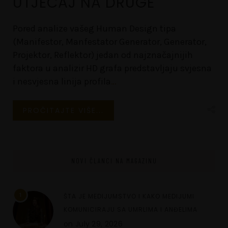
UTJECAJ NA DRUGE
Pored analize vašeg Human Design tipa
(Manifestor, Manfestator Generator, Generator,
Projektor, Reflektor) jedan od najznačajnijih
faktora u analizir HD grafa predstavljaju svjesna
i nesvjesna linija profila
…
PROČITAJTE VIŠE...
NOVI ČLANCI NA MAGAZINU
1
ŠTA JE MEDIJUMSTVO I KAKO MEDIJUMI
KOMUNICIRAJU SA UMRLIMA I ANĐELIMA
on
July 29, 2026