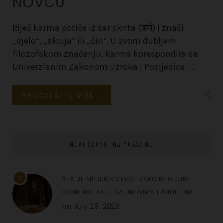
NOVCU
Riječ karma potiče iz sanskrita (कर्म) i znači
„djelo“, „akcija“ ili „čin“. U svom dubljem
filozofskom značenju, karma korespondira sa
Univerzlanim Zakonom Uzroka I Posljedice –
…
PROČITAJTE VIŠE...
NOVI ČLANCI NA MAGAZINU
1
ŠTA JE MEDIJUMSTVO I KAKO MEDIJUMI
KOMUNICIRAJU SA UMRLIMA I ANĐELIMA
on
July 29, 2026