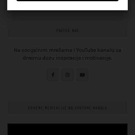
PRATITE NAS
Na socijalnim mrežama i YouTube kanalu za
dnevnu dozu inspiracije i motivacije:
VOĐENE MEDITACIJE NA YOUTUBE KANALU
Video