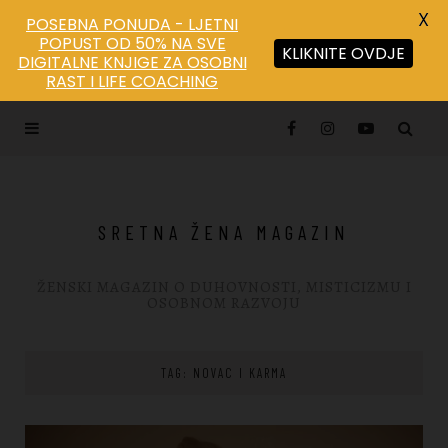
X
POSEBNA PONUDA - LJETNI
POPUST OD 50% NA SVE
KLIKNITE OVDJE
DIGITALNE KNJIGE ZA OSOBNI
RAST I LIFE COACHING
SRETNA ŽENA MAGAZIN
ŽENSKI MAGAZIN O DUHOVNOSTI, MISTICIZMU I
OSOBNOM RAZVOJU
TAG: NOVAC I KARMA