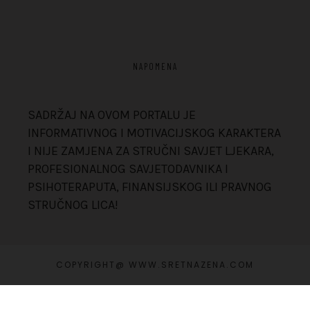
NAPOMENA
SADRŽAJ NA OVOM PORTALU JE
INFORMATIVNOG I MOTIVACIJSKOG KARAKTERA
I NIJE ZAMJENA ZA STRUČNI SAVJET LJEKARA,
PROFESIONALNOG SAVJETODAVNIKA I
PSIHOTERAPUTA, FINANSIJSKOG ILI PRAVNOG
STRUČNOG LICA!
COPYRIGHT@ WWW.SRETNAZENA.COM