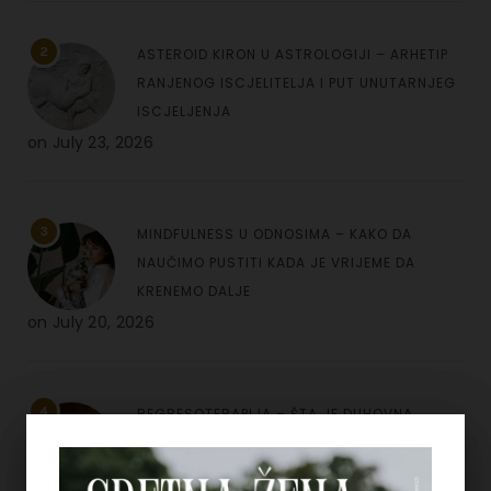
2
ASTEROID KIRON U ASTROLOGIJI – ARHETIP
RANJENOG ISCJELITELJA I PUT UNUTARNJEG
ISCJELJENJA
on
July 23, 2026
3
MINDFULNESS U ODNOSIMA – KAKO DA
NAUČIMO PUSTITI KADA JE VRIJEME DA
KRENEMO DALJE
on
July 20, 2026
4
REGRESOTERAPIJA – ŠTA JE DUHOVNA
REGRESIJA I KAKO NAM UVIDI IZ PROŠLIH
ŽIVOTA MOGU POMOĆI