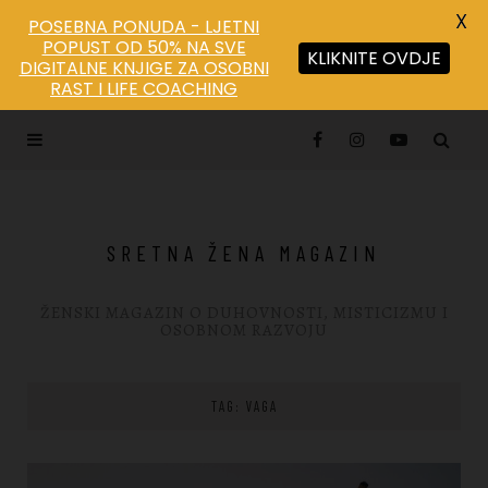
X
POSEBNA PONUDA - LJETNI
POPUST OD 50% NA SVE
KLIKNITE OVDJE
DIGITALNE KNJIGE ZA OSOBNI
Save
RAST I LIFE COACHING
SRETNA ŽENA MAGAZIN
ŽENSKI MAGAZIN O DUHOVNOSTI, MISTICIZMU I
OSOBNOM RAZVOJU
TAG: VAGA