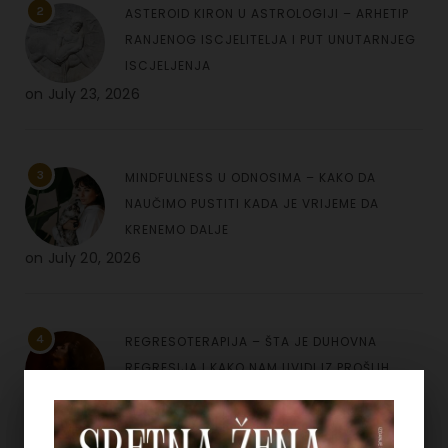
2
ASTEROID KIRON U ASTROLOGIJI – ARHETIP
RANJENOG ISCJELITELJA I PUT UNUTARNJEG
ISCJELJENJA
on
July 23, 2026
3
MINDFULNESS U ODNOSIMA – KAKO DA
NAUČIMO PUSTITI KADA JE VRIJEME DA
KRENEMO DALJE
on
July 20, 2026
4
REGRESOTERAPIJA – ŠTA JE DUHOVNA
REGRESIJA I KAKO NAM UVIDI IZ PROŠLIH
ŽIVOTA MOGU POMOĆI
on
July 7, 2026