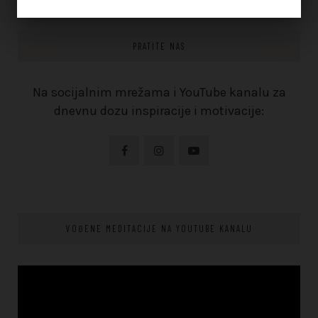
PRATITE NAS
Na socijalnim mrežama i YouTube kanalu za
dnevnu dozu inspiracije i motivacije:
VOĐENE MEDITACIJE NA YOUTUBE KANALU
Video
Player