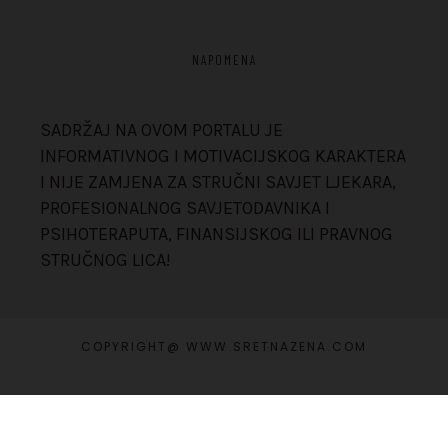
NAPOMENA
SADRŽAJ NA OVOM PORTALU JE
INFORMATIVNOG I MOTIVACIJSKOG KARAKTERA
I NIJE ZAMJENA ZA STRUČNI SAVJET LJEKARA,
PROFESIONALNOG SAVJETODAVNIKA I
PSIHOTERAPUTA, FINANSIJSKOG ILI PRAVNOG
STRUČNOG LICA!
COPYRIGHT@ WWW.SRETNAZENA.COM