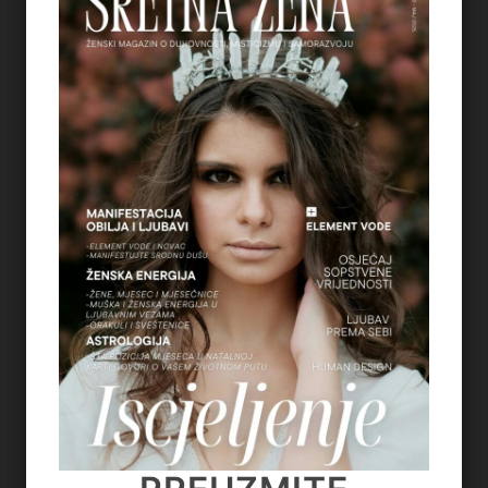
5
REGULACIJA ŽIVČANOG SUSTAVA – ZAŠTO
OSJEĆAMO STRAH KADA NAM SE OSTVARUJU
SNOVI
on
July 6, 2026
6
TAROT PORUKE ZA SVE ZNAKOVE ZODIJAKA –
LJETO 2026.
on
June 25, 2026
7
KAKO OTPUSTITI POTREBU ZA KONTROLOM I
NAUČITI VJEROVATI SVOM UNUTARNJEM
GLASU
on
June 22, 2026