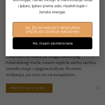
i ljubavi, ljubavi prema sebi, ritualnih kupki i
ODGOJ DJECE
ženske energije.
SVJESNO RODITELJSTVO –
KAKO POSTAVITI ZDRAVE
DA, ŽELIM PREUZETI BESPLATNO
DIGITALNO IZDANJE MAGAZINA!
GRANICE U PROCESU
ODGOJA DJECE
Ne, nisam zaintersirana
Kada sam se udala za svoga sadašnjeg
holandskog muža, nisam osjetila veliku razliku
između moje i njegove kulture. Po mom
mišljenju, svi smo mi na evropskom
…
PROČITAJTE VIŠE...