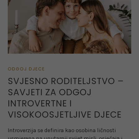
ODGOJ DJECE
SVJESNO RODITELJSTVO –
SAVJETI ZA ODGOJ
INTROVERTNE I
VISOKOOSJETLJIVE DJECE
Introverzija se definira kao osobina ličnosti
usmjerena na unutarnji svijet misli, osjećaja i