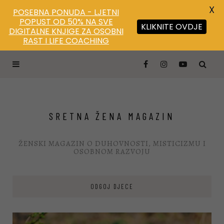
X
POSEBNA PONUDA - LJETNI
POPUST OD 50% NA SVE
KLIKNITE OVDJE
DIGITALNE KNJIGE ZA OSOBNI
Save
RAST I LIFE COACHING
SRETNA ŽENA MAGAZIN
ŽENSKI MAGAZIN O DUHOVNOSTI, MISTICIZMU I
OSOBNOM RAZVOJU
ODGOJ DJECE