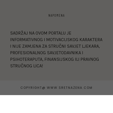
NAPOMENA
SADRŽAJ NA OVOM PORTALU JE
INFORMATIVNOG I MOTIVACIJSKOG KARAKTERA
I NIJE ZAMJENA ZA STRUČNI SAVJET LJEKARA,
PROFESIONALNOG SAVJETODAVNIKA I
PSIHOTERAPUTA, FINANSIJSKOG ILI PRAVNOG
STRUČNOG LICA!
COPYRIGHT@ WWW.SRETNAZENA.COM