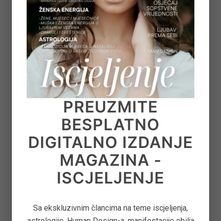
a prije 6 godina baka predivnog unuka. Sve priče
koje sam puno prije slušala, o tome kako se
…
PROČITAJTE VIŠE...
on November 29, 2025
PREUZMITE
BESPLATNO
DIGITALNO IZDANJE
MAGAZINA -
ISCJELJENJE
Sa ekskluzivnim člancima na teme iscjeljenja,
astrologije, Human Design-a, manifestacije obilja