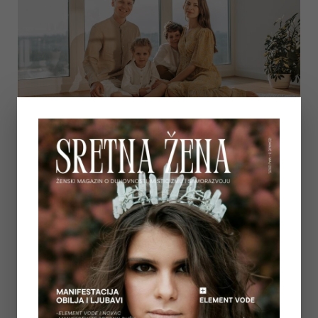
ODGOJ DJECE
SAVJETI LIFE COACHA
MODERNI STIL
RODITELJSTVA – KAKO
SVJESNO ODGAJATI DJECU
U MODERNOM VREMENU
Prije 10 godina postala sam baka predivne unuke,