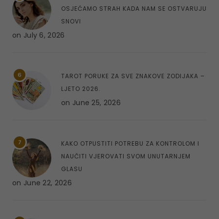
OSJEĆAMO STRAH KADA NAM SE OSTVARUJU
SNOVI
on
July 6, 2026
6
TAROT PORUKE ZA SVE ZNAKOVE ZODIJAKA –
LJETO 2026.
on
June 25, 2026
7
KAKO OTPUSTITI POTREBU ZA KONTROLOM I
NAUČITI VJEROVATI SVOM UNUTARNJEM
GLASU
on
June 22, 2026