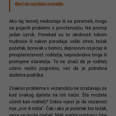
djeci da razvijaju empatiju
Ako taj temelj nedostaje ili se poremeti, mogu
se pojaviti problemi s privrženošću. Ne postoji
jedan uzrok. Ponekad su to okolnosti tokom
trudnoće ili nakon porođaja: veliki stres, težak
početak, boravak u bolnici, depresivni osjećaji ili
preopterećenost roditelja, nepredvidiva briga ili
promjene staratelja. To ne znači da je roditelj
učinio nešto pogrešno, već da je potrebna
dodatna podrška.
Znakovi problema s vezanošću ne izražavaju se
kod svakog djeteta na isti način. Šta možete
učiniti kao roditelj? Dobra vijest je da vezanost
nije „sve ili ništa“. Čak i ako je početak bio težak,
veza se može ojačati. Mali, nježni postupci čine