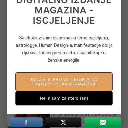
odgovor jer sve zavisi od karaktera roditelja i
MAGAZINA -
djece, kao i od okruženja. Ono što možemo sa
ISCJELJENJE
sigurnošću pružiti djeci jeste: ljubav, prostor,
dijalog, razumijevanje i oprost.
Sa ekskluzivnim člancima na teme iscjeljenja,
astrologije, Human Design-a, manifestacije obilja
i ljubavi, ljubavi prema sebi, ritualnih kupki i
ženske energije.
O AUTORU
DA, ŽELIM PREUZETI BESPLATNO
DIGITALNO IZDANJE MAGAZINA!
VANJA BEUKELMAN
Ne, nisam zaintersirana
PAVLOVIĆ
Vanja Beukelman Pavlović je
life i biznis coach i su-