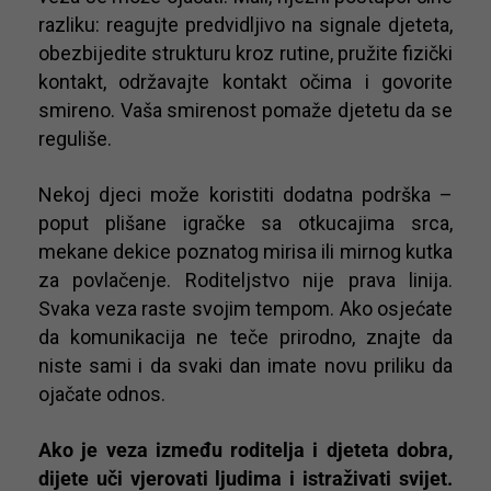
razliku: reagujte predvidljivo na signale djeteta,
obezbijedite strukturu kroz rutine, pružite fizički
kontakt, održavajte kontakt očima i govorite
smireno. Vaša smirenost pomaže djetetu da se
reguliše.
Nekoj djeci može koristiti dodatna podrška –
poput plišane igračke sa otkucajima srca,
mekane dekice poznatog mirisa ili mirnog kutka
za povlačenje. Roditeljstvo nije prava linija.
Svaka veza raste svojim tempom. Ako osjećate
da komunikacija ne teče prirodno, znajte da
niste sami i da svaki dan imate novu priliku da
ojačate odnos.
Ako je veza između roditelja i djeteta dobra,
dijete uči vjerovati ljudima i istraživati svijet.