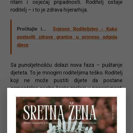
ritam i osjećaj pripadnosti. Roditelj ostaje
roditelj – i to je zdrava hijerarhija.
Pročitajte i...
Svjesno Roditeljstvo - Kako
postaviti zdrave granice u procesu odgoja
djece
Sa punoljetnošću dolazi nova faza – puštanje
djeteta. To je mnogim roditeljima teško. Roditelj
koji ne može pustiti dijete da postane
samostalna osoba često prelazi u posesivnost.
Takvo ponašanje može uključivati kontrolu
izbora, načina života i vrijednosti djeteta.
Iz vlastitog iskustva mogu reći da to često ne
dolazi iz loše namjere, već iz pretjerane