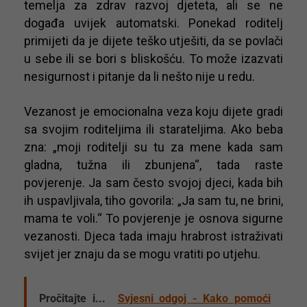
temelja za zdrav razvoj djeteta, ali se ne
događa uvijek automatski. Ponekad roditelj
primijeti da je dijete teško utješiti, da se povlači
u sebe ili se bori s bliskošću. To može izazvati
nesigurnost i pitanje da li nešto nije u redu.
Vezanost je emocionalna veza koju dijete gradi
sa svojim roditeljima ili starateljima. Ako beba
zna: „moji roditelji su tu za mene kada sam
gladna, tužna ili zbunjena“, tada raste
povjerenje. Ja sam često svojoj djeci, kada bih
ih uspavljivala, tiho govorila: „Ja sam tu, ne brini,
mama te voli.“ To povjerenje je osnova sigurne
vezanosti. Djeca tada imaju hrabrost istraživati
svijet jer znaju da se mogu vratiti po utjehu.
Pročitajte i...
Svjesni odgoj - Kako pomoći