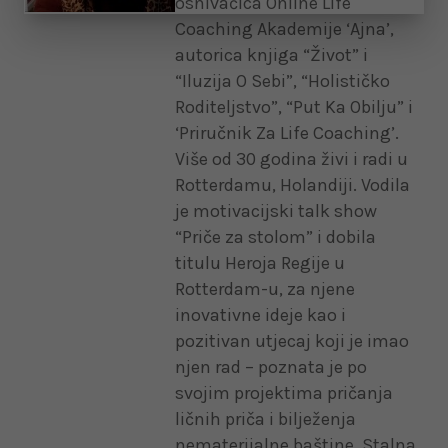
osnivačica Online Life
Coaching Akademije ‘Ajna’,
autorica knjiga “Život” i
“Iluzija O Sebi”, “Holističko
Roditeljstvo”, “Put Ka Obilju” i
‘Priručnik Za Life Coaching’.
Više od 30 godina živi i radi u
Rotterdamu, Holandiji. Vodila
je motivacijski talk show
“Priče za stolom” i dobila
titulu Heroja Regije u
Rotterdam-u, za njene
inovativne ideje kao i
pozitivan utjecaj koji je imao
njen rad – poznata je po
svojim projektima pričanja
ličnih priča i bilježenja
nematerijalne baštine. Stalna