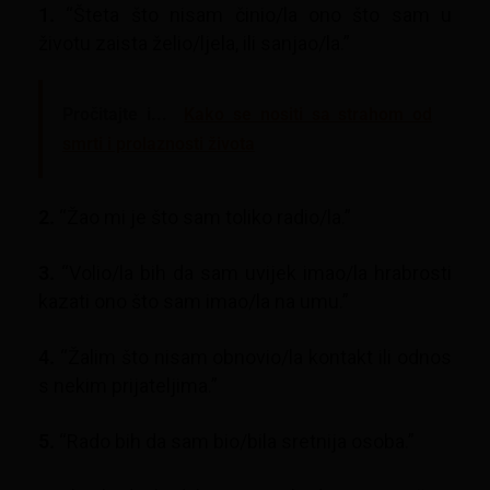
1.
“Šteta što nisam činio/la ono što sam u
životu zaista želio/ljela, ili sanjao/la.”
Pročitajte i...
Kako se nositi sa strahom od
smrti i prolaznosti života
2.
“Žao mi je što sam toliko radio/la.”
3.
“Volio/la bih da sam uvijek imao/la hrabrosti
kazati ono što sam imao/la na umu.”
4.
“Žalim što nisam obnovio/la kontakt ili odnos
s nekim prijateljima.”
5.
“Rado bih da sam bio/bila sretnija osoba.”