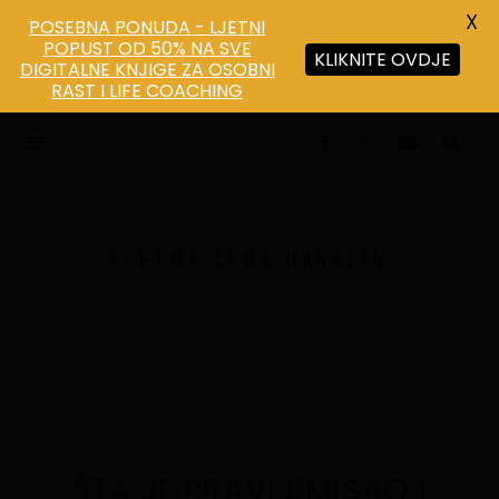
X
POSEBNA PONUDA - LJETNI
POPUST OD 50% NA SVE
KLIKNITE OVDJE
DIGITALNE KNJIGE ZA OSOBNI
Save
RAST I LIFE COACHING
SRETNA ŽENA MAGAZIN
ŽENSKI MAGAZIN O DUHOVNOSTI, MISTICIZMU I
OSOBNOM RAZVOJU
SPIRITUALNOST
ŠTA JE PRAVI SMISAO I