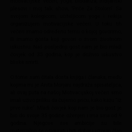
motivacijske večeri, yoga, biodanza, indijanski
plesovi i moj talk show, ‘Priče Za Stolom’. Sa
svojom kolegicom, učiteljicom yoge i reikija
organizujem motivacijske večeri. U toku tih
večeri imamo određenu temu o kojoj govorimo,
ili imamo gosta koji govori o svom životnom
iskustvu. Naš posljednji gost nam je bio mladi
čovjek od 35 godina, koji je doživio iskustvo
bliske smrti.
O tome sam čitala dosta knjiga i članaka, među
kojima mi je Anita Morjani najdraža spisateljica,
ali ovaj puta na našoj Motivacijskoj večeri smo
imali uživo priliku da čujemo priču, kako kažu “iz
prve ruke”. Mladi čovjek koji nam je bio gost je
bio do svoje 35 godine oženjen i ima sina od 9
godina. Njegove sve ambicije su bile
materijalno se osigurati i biti dobar i uzoran član