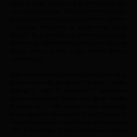
riječi, ni opisa. On kaže da je jednostavno bilo
sve neopisivo lijepo. Vidio je prostranstvo bez
kraja, a istovremeno bio ogrnut nekom toplinom
i ljubavlju. Prepoznao je dušom neke svoje
bližnjih. Tu je sve bilo na svom mjestu, a nije
bilo mjesta. Odjednom mu je bilo jasno da je na
drugoj strani i to mu je bilo sasvim dobro i
olakšavajuće.
Ipak, njegova svijest je bila još toliko jaka da je
poželio samo da se oprosti sa sinom. Koliko
god ga je vuklo to blaženstvo i spokojstvo
ljubav, odgovornost prema sinu ga je vraćala.
Bukvalno je u sebi osjetio svoju unutrašnju
borbu za pustiti se svjetlosti, ili vratiti se sinu. U
momentu je ponovo osjetio oštar bol u plućima
i bio je bez zraka. U tom momentu u mislima