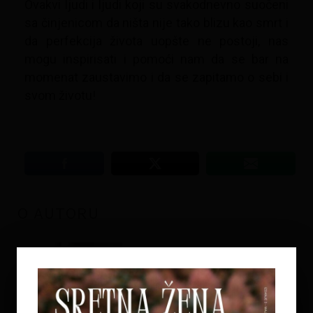
Ovakvi ljudi i ljudi koji su svakodnevno suočeni
sa činjenicom da ništa nije tako blizu kao smrt i
da perfekcija života uopšte ne postoji, nas
mogu inspirisati i pomoći nam da se bar na
momenat zaustavimo i da se zapitamo o sebi i
svom životu!
O AUTORU
VANJA BEUKELMAN
PAVLOVIĆ
Vanja Beukelman Pavlović je