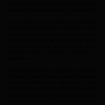
uopše nije svrha života. Pita se zašto se ljudi ne
prepuste ljubavi, onoj istinskoj, iz Univerzuma?
On to veče nije bio blag i mio, ili glumio
mudraca. Nije bio ni ljut na svoju situaciju. On je
ljut na svijet oko sebe, jer ne razumijemo šta je
svrha života. On kaže da sve čemu stremimo u
životu ima već svoj put, a na nama je da taj put
koračamo svjesno, oslobođeni strahova i sa
puno ljubavi.
On svaki dan ima bolove u tijelu, ali svaki dan je
u teretani, jer kaže da jedino sportom može da
održi tijelo. Meditacijom nalazi mir u sebi i
kontakt sa Univerzumom. Po godinama, mogla
bih mu biti majka. Njegova priča me inspirisala i
ostavila u razmišljanju. Čitala sam jednom da