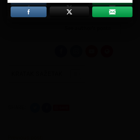
Holandskoj Poslovnoj
Akademiji.
See author's posts
KRATAK SAŽETAK
SHARE:
SAVE
Previous post: