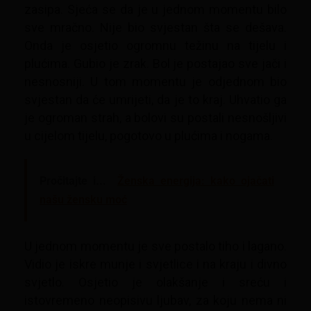
zasipa. Sjeća se da je u jednom momentu bilo
sve mračno. Nije bio svjestan šta se dešava.
Onda je osjetio ogromnu težinu na tijelu i
plućima. Gubio je zrak. Bol je postajao sve jači i
nesnosniji. U tom momentu je odjednom bio
svjestan da će umrijeti, da je to kraj. Uhvatio ga
je ogroman strah, a bolovi su postali nesnošljivi
u cijelom tijelu, pogotovo u plućima i nogama.
Pročitajte i...
Ženska energija: kako ojačati
našu žensku moć
U jednom momentu je sve postalo tiho i lagano.
Vidio je iskre munje i svjetlice i na kraju i divno
svjetlo. Osjetio je olakšanje i sreću i
istovremeno neopisivu ljubav, za koju nema ni