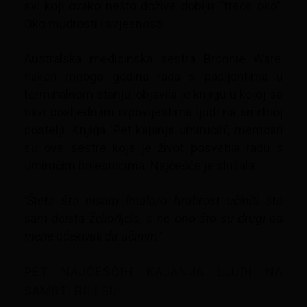
svi koji ovako nešto dožive dobiju “treće oko”.
Oko mudrosti i svjesnosti.
Australska medicinska sestra Bronnie Ware,
nakon mnogo godina rada s pacijentima u
terminalnom stanju, objavila je knjigu u kojoj se
bavi posljednjim ispovijestima ljudi na smrtnoj
postelji. Knjiga ‘Pet kajanja umirućih’, memoari
su ove sestre koja je život posvetila radu s
umirućim bolesnicima. Najčešće je slušala:
‘Šteta što nisam imala/o hrabrost učiniti što
sam doista želio/ljela, a ne ono što su drugi od
mene očekivali da učinim.’
PET NAJČEŠĆIH KAJANJA LJUDI NA
SAMRTI BILI SU: