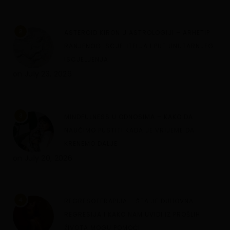
2
ASTEROID KIRON U ASTROLOGIJI – ARHETIP
RANJENOG ISCJELITELJA I PUT UNUTARNJEG
ISCJELJENJA
on
July 23, 2026
3
MINDFULNESS U ODNOSIMA – KAKO DA
NAUČIMO PUSTITI KADA JE VRIJEME DA
KRENEMO DALJE
on
July 20, 2026
4
REGRESOTERAPIJA – ŠTA JE DUHOVNA
REGRESIJA I KAKO NAM UVIDI IZ PROŠLIH
ŽIVOTA MOGU POMOĆI