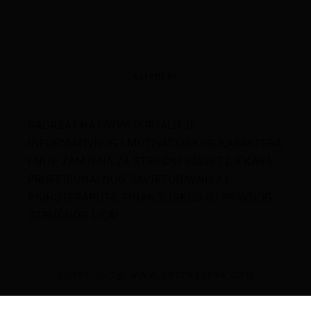
NAPOMENA
SADRŽAJ NA OVOM PORTALU JE
INFORMATIVNOG I MOTIVACIJSKOG KARAKTERA
I NIJE ZAMJENA ZA STRUČNI SAVJET LJEKARA,
PROFESIONALNOG SAVJETODAVNIKA I
PSIHOTERAPUTA, FINANSIJSKOG ILI PRAVNOG
STRUČNOG LICA!
COPYRIGHT@ WWW.SRETNAZENA.COM