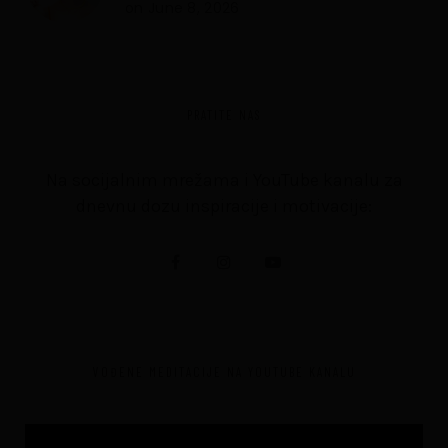
on
June 8, 2026
PRATITE NAS
Na socijalnim mrežama i YouTube kanalu za
dnevnu dozu inspiracije i motivacije:
VOĐENE MEDITACIJE NA YOUTUBE KANALU
Video