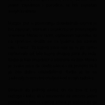
jedne zajednice i porodice, te biti svjestan
svojih kvaliteta.
Njegov put u postizanju dotadašnjih ciljeva je
bio naporan, stresan i uvijek mu je ponestajalo
vremena. Morao je raditi, otplaćivati hipoteku, ići
na sportove, družiti se sa ljudima, biti uzoran
otac i muž. To kobno jutro nije se ni po čemu
razlikovalo od bilo kojeg drugog jutra do tada.
Radio je kao inspektor u silosima za žito. Morao
je svako jutro da obiđe silose i da provjeri da li
je žito dobro uskladišteno. Radio je to sa
zadovoljstvom i bio omiljen kod svojih radnika.
Došavši do jednog silosa, on ne zna iz kog
razloga i kako, ali u momentu se otvorio jedan
poklopac i žito iz cijelog silosa je počelo da ga