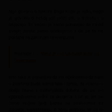
Nije govorio o nekom Bogu koga je vidio, nego
je govorio o nekoj još jačoj sili, o mjestu i o
osjećaju. Te večeri je samo ponavljao da mi od
svojih života samo očekujemo i da se to ne
poklapa sa zakonom Univerzuma.
Pročitajte i...
Vjera je naš unutarnji poziv od
Univerzuma
Isto tako je ponavljao da svi očekujemo da nam
u životima bude samo lako i lijepo, da imamo u
obilju hrane i materijalnih dobara, da se svi
upoređujemo jedni sa drugima. Ljut je, jer se
životi većine ljudi bazira na strahovima za
zdravlje, egzistenciju, ili ličnu poziciju, ali da to