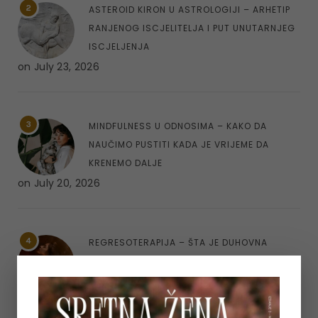
2
ASTEROID KIRON U ASTROLOGIJI – ARHETIP
RANJENOG ISCJELITELJA I PUT UNUTARNJEG
ISCJELJENJA
on
July 23, 2026
3
MINDFULNESS U ODNOSIMA – KAKO DA
NAUČIMO PUSTITI KADA JE VRIJEME DA
KRENEMO DALJE
on
July 20, 2026
4
REGRESOTERAPIJA – ŠTA JE DUHOVNA
REGRESIJA I KAKO NAM UVIDI IZ PROŠLIH
ŽIVOTA MOGU POMOĆI
on
July 7, 2026