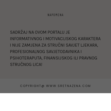
NAPOMENA
SADRŽAJ NA OVOM PORTALU JE
INFORMATIVNOG I MOTIVACIJSKOG KARAKTERA
I NIJE ZAMJENA ZA STRUČNI SAVJET LJEKARA,
PROFESIONALNOG SAVJETODAVNIKA I
PSIHOTERAPUTA, FINANSIJSKOG ILI PRAVNOG
STRUČNOG LICA!
COPYRIGHT@ WWW.SRETNAZENA.COM