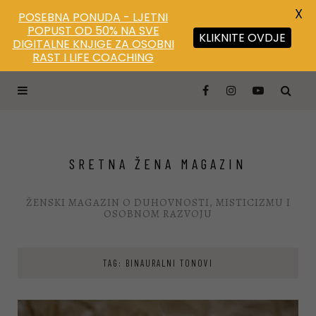
X
POSEBNA PONUDA - LJETNI
POPUST OD 50% NA SVE
KLIKNITE OVDJE
DIGITALNE KNJIGE ZA OSOBNI
RAST I LIFE COACHING
SRETNA ŽENA MAGAZIN
ŽENSKI MAGAZIN O DUHOVNOSTI, MISTICIZMU I
OSOBNOM RAZVOJU
TAG: BINAURALNI TONOVI