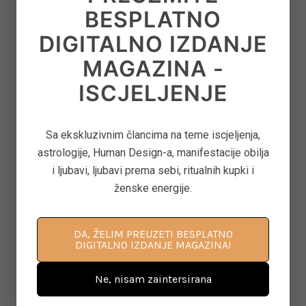
BESPLATNO
DIGITALNO IZDANJE
8
‘CONTROL FREAK’ – KAKO OTPUSTITI
MAGAZINA -
OPSESIVNU POTREBU ZA KONTROLOM
ISCJELJENJE
on
June 12, 2026
Sa ekskluzivnim člancima na teme iscjeljenja,
9
ASTEROID JUNO U ASTROLOGIJI – ARHETIP
astrologije, Human Design-a, manifestacije obilja
KRALJICE, BRAKA I MOĆI U ODNOSIMA
i ljubavi, ljubavi prema sebi, ritualnih kupki i
on
June 11, 2026
ženske energije.
DA, ŽELIM PREUZETI BESPLATNO
10
KAKO PONOVNO PROBUDITI KREATIVNOST
DIGITALNO IZDANJE MAGAZINA!
KROZ POKRET, DAH I SVJESNU PRISUTNOST
on
June 8, 2026
Ne, nisam zaintersirana