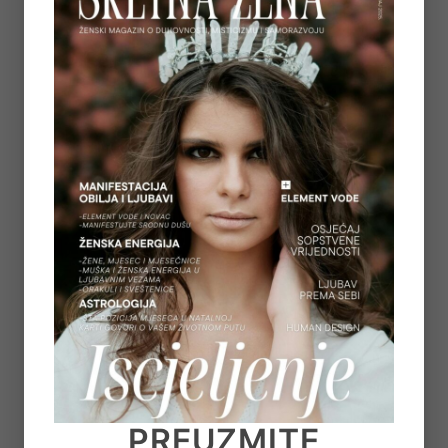
5
REGULACIJA ŽIVČANOG SUSTAVA – ZAŠTO
OSJEĆAMO STRAH KADA NAM SE OSTVARUJU
SNOVI
on
July 6, 2026
6
TAROT PORUKE ZA SVE ZNAKOVE ZODIJAKA –
LJETO 2026.
on
June 25, 2026
7
KAKO OTPUSTITI POTREBU ZA KONTROLOM I
NAUČITI VJEROVATI SVOM UNUTARNJEM
GLASU
PREUZMITE
on
June 22, 2026