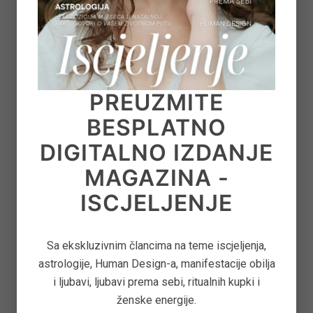
9
ASTEROID JUNO U ASTROLOGIJI – ARHETIP
KRALJICE, BRAKA I MOĆI U ODNOSIMA
on
June 11, 2026
PREUZMITE
BESPLATNO
10
KAKO PONOVNO PROBUDITI KREATIVNOST
DIGITALNO IZDANJE
KROZ POKRET, DAH I SVJESNU PRISUTNOST
MAGAZINA -
on
June 8, 2026
ISCJELJENJE
Sa ekskluzivnim člancima na teme iscjeljenja,
PRATITE NAS
astrologije, Human Design-a, manifestacije obilja
i ljubavi, ljubavi prema sebi, ritualnih kupki i
Na socijalnim mrežama i YouTube kanalu za
ženske energije.
dnevnu dozu inspiracije i motivacije: