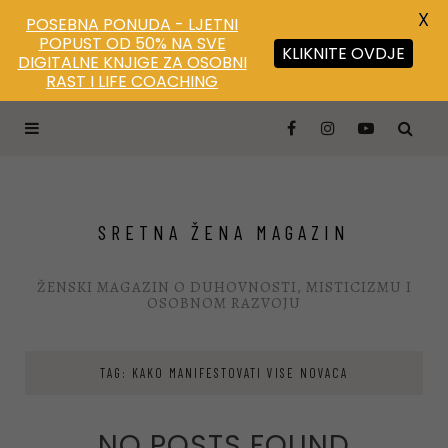
X
POSEBNA PONUDA - LJETNI
POPUST OD 50% NA SVE
KLIKNITE OVDJE
DIGITALNE KNJIGE ZA OSOBNI
RAST I LIFE COACHING
SRETNA ŽENA MAGAZIN
ŽENSKI MAGAZIN O DUHOVNOSTI, MISTICIZMU I
OSOBNOM RAZVOJU
TAG: KAKO MANIFESTOVATI VISE NOVACA
NO POSTS FOUND