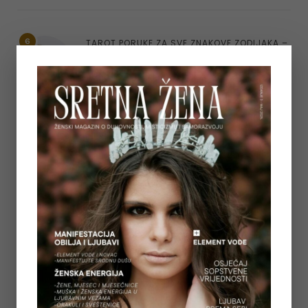
6
TAROT PORUKE ZA SVE ZNAKOVE ZODIJAKA –
LJETO 2026.
on
June 25, 2026
7
KAKO OTPUSTITI POTREBU ZA KONTROLOM I
NAUČITI VJEROVATI SVOM UNUTARNJEM
GLASU
on
June 22, 2026
8
‘CONTROL FREAK’ – KAKO OTPUSTITI
OPSESIVNU POTREBU ZA KONTROLOM
on
June 12, 2026