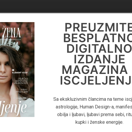
DIGITALN
PREUZMIT
KNJIGA
BESPLATN
'PRIRUČNIK 
DIGITALN
LIFE
IZDANJE
COACHING
MAGAZINA 
ISCJELJENJ
Za više informacija o Life Coaching
pročitajte digitalnu knjigu 'Priručnik Z
Sa ekskluzivnim člancima na teme iscje
Coaching - Kako pomoći klijentima
astrologije, Human Design-a, manifes
postignu duboku transformaciju i izgr
obilja i ljubavi, ljubavi prema sebi, rit
uspješan coaching biznis"
kupki i ženske energije.