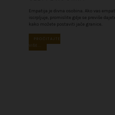
Empatija je divna osobina. Ako vas empa
iscrpljuje, promislite gdje se previše dajete
kako možete postaviti jače granice.
PROČITAJTE
VIŠE...