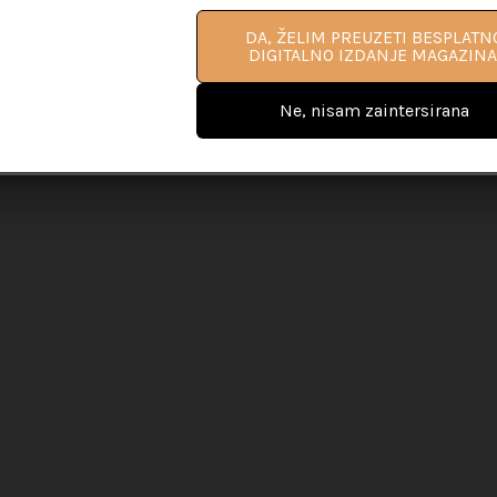
DA, ŽELIM PROČITATI VIŠE
DA, ŽELIM PREUZETI BESPLATN
INFORMACIJA O PRIRUČNIKU ZA L
DIGITALNO IZDANJE MAGAZINA
COACHING
Ne, nisam zaintersirana
Ne, nisam zaintersirana