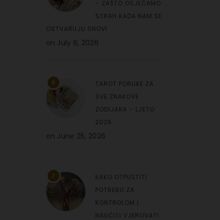
– ZAŠTO OSJEĆAMO
STRAH KADA NAM SE
OSTVARUJU SNOVI
on
July 6, 2026
6
TAROT PORUKE ZA
SVE ZNAKOVE
ZODIJAKA – LJETO
2026.
on
June 25, 2026
7
KAKO OTPUSTITI
POTREBU ZA
KONTROLOM I
NAUČITI VJEROVATI