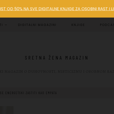
T OD 50% NA SVE DIGITALNE KNJIGE ZA OSOBNI RAST I 
TI
DIGITALNI MAGAZINI
KNJIGE
PODCA
SRETNA ŽENA MAGAZIN
KI MAGAZIN O DUHOVNOSTI, MISTICIZMU I OSOBNOM RA
 SE ENERGETSKI ZASTITI KAO EMPATA