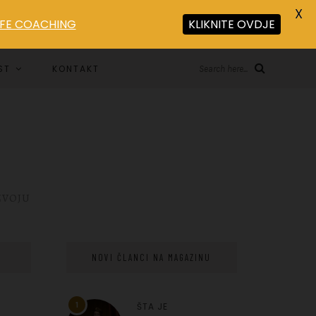
X
LIFE COACHING
KLIKNITE OVDJE
ST
KONTAKT
Search here...
ZVOJU
NOVI ČLANCI NA MAGAZINU
1
ŠTA JE