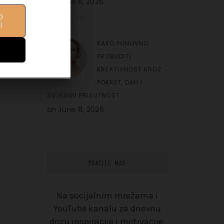
on
June 11, 2026
O
IFE
!
10
KAKO PONOVNO
PROBUDITI
KREATIVNOST KROZ
POKRET, DAH I
SVJESNU PRISUTNOST
on
June 8, 2026
PRATITE NAS
Na socijalnim mrežama i
YouTube kanalu za dnevnu
dozu inspiracije i motivacije: