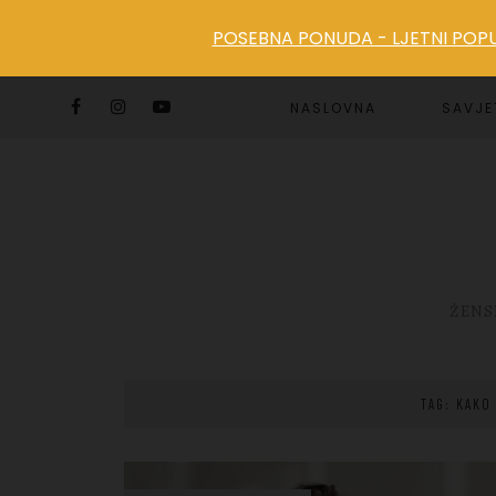
POSEBNA PONUDA - LJETNI POPUS
NASLOVNA
SAVJE
ŽENS
TAG: KAKO