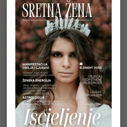
ŽIVOTA MOGU POMOĆI
on
July 7, 2026
5
REGULACIJA ŽIVČANOG SUSTAVA – ZAŠTO
OSJEĆAMO STRAH KADA NAM SE OSTVARUJU
SNOVI
on
July 6, 2026
6
TAROT PORUKE ZA SVE ZNAKOVE ZODIJAKA –
LJETO 2026.
on
June 25, 2026
7
KAKO OTPUSTITI POTREBU ZA KONTROLOM I
NAUČITI VJEROVATI SVOM UNUTARNJEM