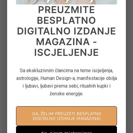
PREUZMITE
GLASU
on
June 22, 2026
BESPLATNO
DIGITALNO IZDANJE
MAGAZINA -
8
‘CONTROL FREAK’ – KAKO OTPUSTITI
OPSESIVNU POTREBU ZA KONTROLOM
ISCJELJENJE
on
June 12, 2026
Sa ekskluzivnim člancima na teme iscjeljenja,
astrologije, Human Design-a, manifestacije obilja
9
ASTEROID JUNO U ASTROLOGIJI – ARHETIP
i ljubavi, ljubavi prema sebi, ritualnih kupki i
KRALJICE, BRAKA I MOĆI U ODNOSIMA
ženske energije.
on
June 11, 2026
DA, ŽELIM PREUZETI BESPLATNO
DIGITALNO IZDANJE MAGAZINA!
10
KAKO PONOVNO PROBUDITI KREATIVNOST
KROZ POKRET, DAH I SVJESNU PRISUTNOST