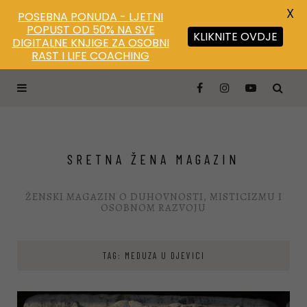
X
POSEBNA PONUDA - LJETNI
POPUST OD 50% NA SVE
KLIKNITE OVDJE
DIGITALNE KNJIGE ZA OSOBNI
RAST I LIFE COACHING
SRETNA ŽENA MAGAZIN
ŽENSKI MAGAZIN O DUHOVNOSTI, MISTICIZMU I
OSOBNOM RAZVOJU
TAG: MEDUZA U DJEVICI