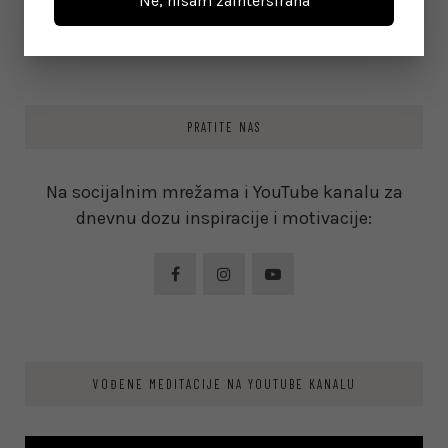
Ne, nisam zaintersirana
on
June 8, 2026
PRATITE NAS
Na socijalnim mrežama i YouTube kanalu za
dnevnu dozu inspiracije i motivacije:
VOĐENE MEDITACIJE NA YOUTUBE KANALU