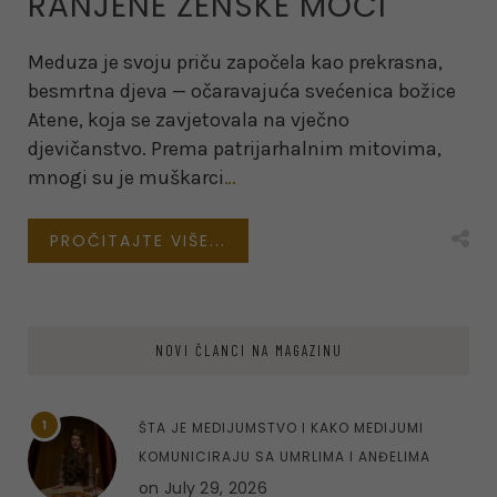
RANJENE ŽENSKE MOĆI
Meduza je svoju priču započela kao prekrasna,
besmrtna djeva — očaravajuća svećenica božice
Atene, koja se zavjetovala na vječno
djevičanstvo. Prema patrijarhalnim mitovima,
mnogi su je muškarci
…
PROČITAJTE VIŠE...
NOVI ČLANCI NA MAGAZINU
1
ŠTA JE MEDIJUMSTVO I KAKO MEDIJUMI
KOMUNICIRAJU SA UMRLIMA I ANĐELIMA
on
July 29, 2026