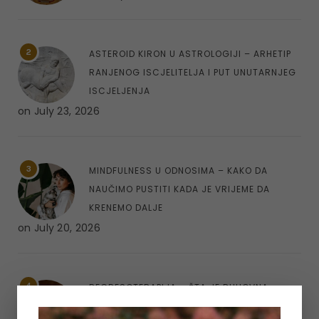
2
ASTEROID KIRON U ASTROLOGIJI – ARHETIP
RANJENOG ISCJELITELJA I PUT UNUTARNJEG
ISCJELJENJA
on
July 23, 2026
3
MINDFULNESS U ODNOSIMA – KAKO DA
NAUČIMO PUSTITI KADA JE VRIJEME DA
KRENEMO DALJE
on
July 20, 2026
4
REGRESOTERAPIJA – ŠTA JE DUHOVNA
REGRESIJA I KAKO NAM UVIDI IZ PROŠLIH