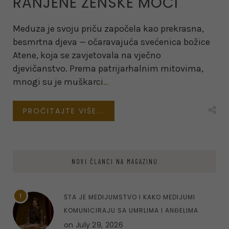
RANJENE ŽENSKE MOĆI
Meduza je svoju priču započela kao prekrasna,
besmrtna djeva — očaravajuća svećenica božice
Atene, koja se zavjetovala na vječno
djevičanstvo. Prema patrijarhalnim mitovima,
mnogi su je muškarci
…
PROČITAJTE VIŠE...
NOVI ČLANCI NA MAGAZINU
1
ŠTA JE MEDIJUMSTVO I KAKO MEDIJUMI
KOMUNICIRAJU SA UMRLIMA I ANĐELIMA
on
July 29, 2026