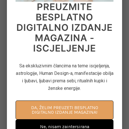
PREUZMITE
GLASU
BESPLATNO
on
June 22, 2026
DIGITALNO IZDANJE
MAGAZINA -
8
‘CONTROL FREAK’ – KAKO OTPUSTITI
ISCJELJENJE
OPSESIVNU POTREBU ZA KONTROLOM
on
June 12, 2026
Sa ekskluzivnim člancima na teme iscjeljenja,
astrologije, Human Design-a, manifestacije obilja
9
ASTEROID JUNO U ASTROLOGIJI – ARHETIP
i ljubavi, ljubavi prema sebi, ritualnih kupki i
KRALJICE, BRAKA I MOĆI U ODNOSIMA
ženske energije.
on
June 11, 2026
DA, ŽELIM PREUZETI BESPLATNO
DIGITALNO IZDANJE MAGAZINA!
10
KAKO PONOVNO PROBUDITI KREATIVNOST
Ne, nisam zaintersirana
KROZ POKRET, DAH I SVJESNU PRISUTNOST