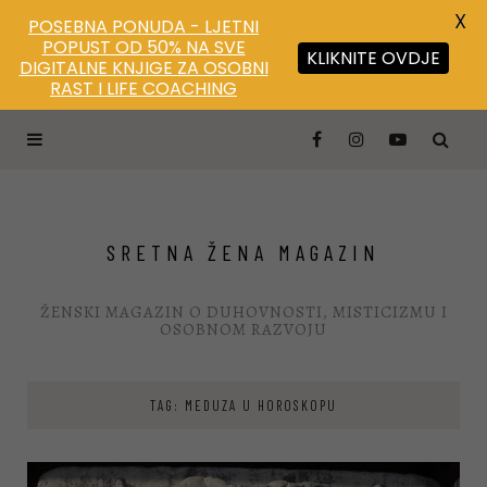
X
POSEBNA PONUDA - LJETNI
POPUST OD 50% NA SVE
KLIKNITE OVDJE
DIGITALNE KNJIGE ZA OSOBNI
RAST I LIFE COACHING
SRETNA ŽENA MAGAZIN
ŽENSKI MAGAZIN O DUHOVNOSTI, MISTICIZMU I
OSOBNOM RAZVOJU
TAG: MEDUZA U HOROSKOPU