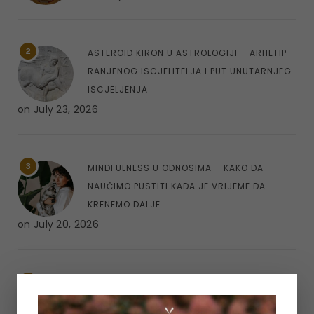
2
ASTEROID KIRON U ASTROLOGIJI – ARHETIP
RANJENOG ISCJELITELJA I PUT UNUTARNJEG
ISCJELJENJA
on
July 23, 2026
3
MINDFULNESS U ODNOSIMA – KAKO DA
NAUČIMO PUSTITI KADA JE VRIJEME DA
KRENEMO DALJE
on
July 20, 2026
4
REGRESOTERAPIJA – ŠTA JE DUHOVNA
REGRESIJA I KAKO NAM UVIDI IZ PROŠLIH