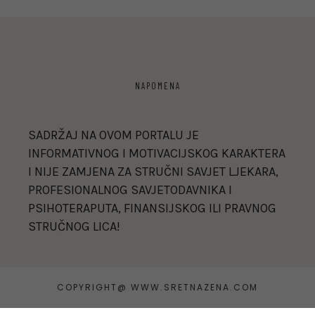
NAPOMENA
SADRŽAJ NA OVOM PORTALU JE
INFORMATIVNOG I MOTIVACIJSKOG KARAKTERA
I NIJE ZAMJENA ZA STRUČNI SAVJET LJEKARA,
PROFESIONALNOG SAVJETODAVNIKA I
PSIHOTERAPUTA, FINANSIJSKOG ILI PRAVNOG
STRUČNOG LICA!
COPYRIGHT@ WWW.SRETNAZENA.COM