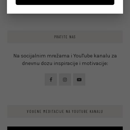
on
June 8, 2026
PRATITE NAS
Na socijalnim mrežama i YouTube kanalu za
dnevnu dozu inspiracije i motivacije:
VOĐENE MEDITACIJE NA YOUTUBE KANALU