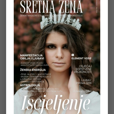
ŽIVOTA MOGU POMOĆI
on
July 7, 2026
5
REGULACIJA ŽIVČANOG SUSTAVA – ZAŠTO
OSJEĆAMO STRAH KADA NAM SE OSTVARUJU
SNOVI
on
July 6, 2026
6
TAROT PORUKE ZA SVE ZNAKOVE ZODIJAKA –
LJETO 2026.
on
June 25, 2026
7
KAKO OTPUSTITI POTREBU ZA KONTROLOM I
NAUČITI VJEROVATI SVOM UNUTARNJEM