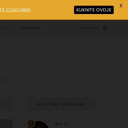
X
LIFE COACHING
KLIKNITE OVDJE
ST
KONTAKT
Search here...
ZVOJU
NOVI ČLANCI NA MAGAZINU
1
ŠTA JE