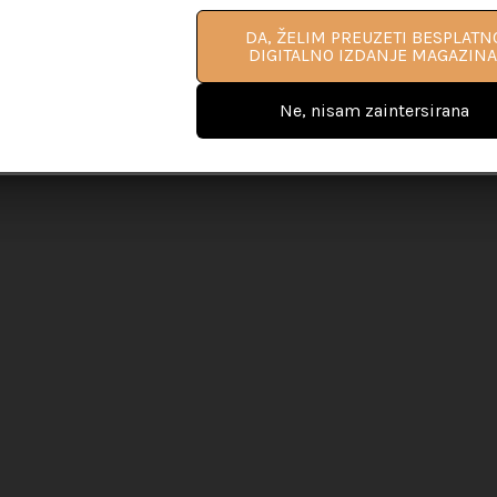
DA, ŽELIM PROČITATI VIŠE
DA, ŽELIM PREUZETI BESPLATN
INFORMACIJA O PRIRUČNIKU ZA L
DIGITALNO IZDANJE MAGAZINA
COACHING
Ne, nisam zaintersirana
Ne, nisam zaintersirana