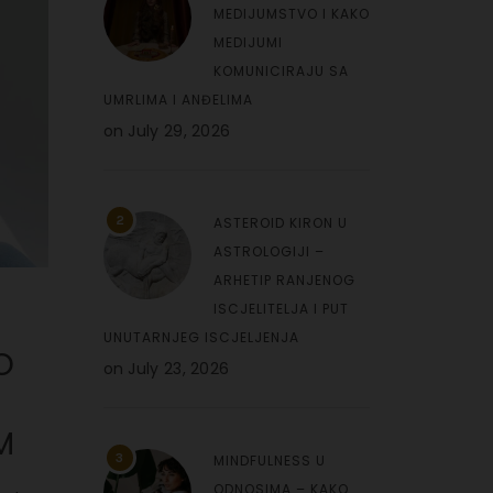
MEDIJUMSTVO I KAKO
MEDIJUMI
KOMUNICIRAJU SA
UMRLIMA I ANĐELIMA
on
July 29, 2026
2
ASTEROID KIRON U
ASTROLOGIJI –
ARHETIP RANJENOG
ISCJELITELJA I PUT
UNUTARNJEG ISCJELJENJA
O
on
July 23, 2026
M
3
MINDFULNESS U
ODNOSIMA – KAKO