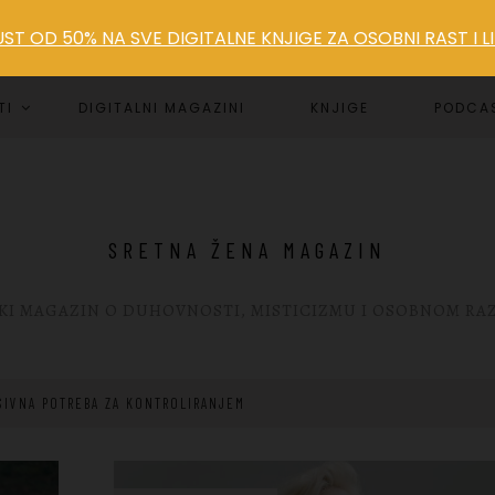
T OD 50% NA SVE DIGITALNE KNJIGE ZA OSOBNI RAST I 
TI
DIGITALNI MAGAZINI
KNJIGE
PODCA
SRETNA ŽENA MAGAZIN
KI MAGAZIN O DUHOVNOSTI, MISTICIZMU I OSOBNOM RA
SIVNA POTREBA ZA KONTROLIRANJEM