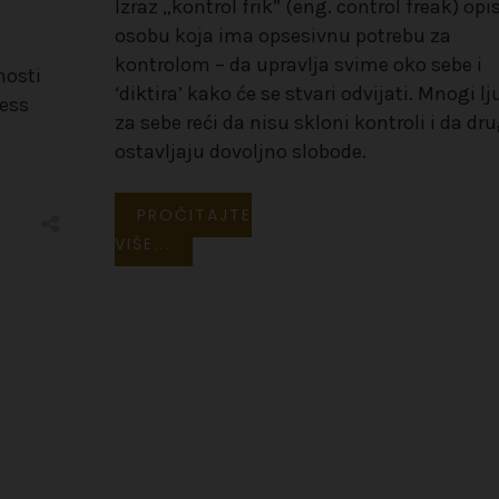
Izraz „kontrol frik” (eng. control freak) opi
osobu koja ima opsesivnu potrebu za
kontrolom – da upravlja svime oko sebe i
nosti
‘diktira’ kako će se stvari odvijati. Mnogi lj
ness
za sebe reći da nisu skloni kontroli i da d
ostavljaju dovoljno slobode.
PROČITAJTE
VIŠE...