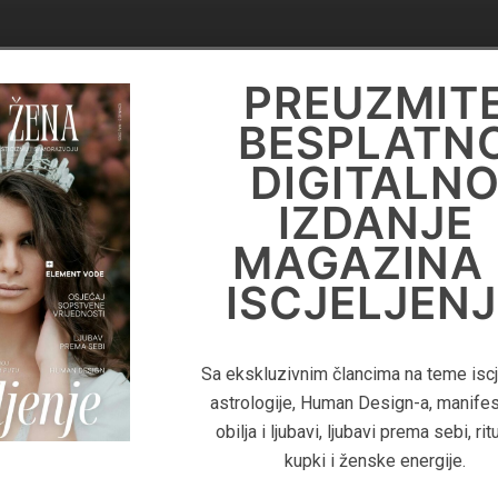
DIGITALN
PREUZMIT
KNJIGA
BESPLATN
'PRIRUČNIK 
DIGITALN
LIFE
IZDANJE
COACHING
MAGAZINA 
ISCJELJENJ
Za više informacija o Life Coaching
pročitajte digitalnu knjigu 'Priručnik Z
Sa ekskluzivnim člancima na teme iscje
Coaching - Kako pomoći klijentima
astrologije, Human Design-a, manifes
postignu duboku transformaciju i izgr
obilja i ljubavi, ljubavi prema sebi, rit
uspješan coaching biznis"
kupki i ženske energije.