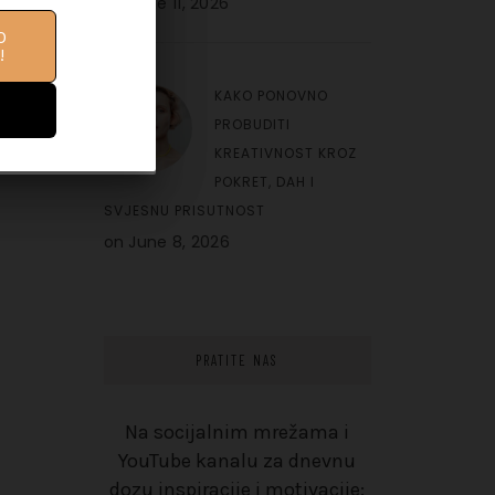
on
June 11, 2026
O
IFE
!
10
KAKO PONOVNO
PROBUDITI
KREATIVNOST KROZ
POKRET, DAH I
SVJESNU PRISUTNOST
on
June 8, 2026
PRATITE NAS
Na socijalnim mrežama i
YouTube kanalu za dnevnu
dozu inspiracije i motivacije: