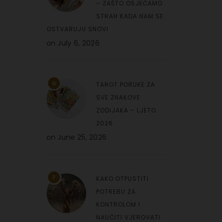
– ZAŠTO OSJEĆAMO
STRAH KADA NAM SE
OSTVARUJU SNOVI
on
July 6, 2026
6
TAROT PORUKE ZA
SVE ZNAKOVE
ZODIJAKA – LJETO
2026.
on
June 25, 2026
7
KAKO OTPUSTITI
POTREBU ZA
KONTROLOM I
NAUČITI VJEROVATI