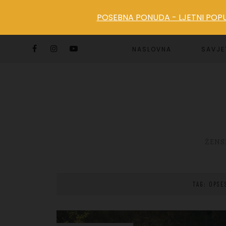
POSEBNA PONUDA - LJETNI POPUS
NASLOVNA
SAVJE
ŽENS
TAG: OPSE