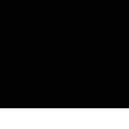
NAPOMENA
SADRŽAJ NA OVOM PORTALU JE
INFORMATIVNOG I MOTIVACIJSKOG KARAKTERA
I NIJE ZAMJENA ZA STRUČNI SAVJET LJEKARA,
PROFESIONALNOG SAVJETODAVNIKA I
PSIHOTERAPUTA, FINANSIJSKOG ILI PRAVNOG
STRUČNOG LICA!
COPYRIGHT@ WWW.SRETNAZENA.COM