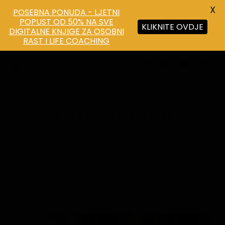
X
POSEBNA PONUDA - LJETNI
POPUST OD 50% NA SVE
KLIKNITE OVDJE
DIGITALNE KNJIGE ZA OSOBNI
RAST I LIFE COACHING
SRETNA ŽENA MAGAZIN
ŽENSKI MAGAZIN O DUHOVNOSTI, MISTICIZMU I
OSOBNOM RAZVOJU
TAG: POLOŽAJ MJESECA U HOROSKOPU