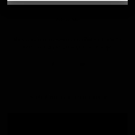
PRATITE NAS
Na socijalnim mrežama i YouTube kanalu za
dnevnu dozu inspiracije i motivacije:
VOĐENE MEDITACIJE NA YOUTUBE KANALU
Video
Player