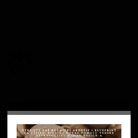
2
ASTEROID KIRON U ASTROLOGIJI – ARHETIP
RANJENOG ISCJELITELJA I PUT UNUTARNJEG
ISCJELJENJA
on
July 23, 2026
3
MINDFULNESS U ODNOSIMA – KAKO DA
NAUČIMO PUSTITI KADA JE VRIJEME DA
KRENEMO DALJE
on
July 20, 2026
4
REGRESOTERAPIJA – ŠTA JE DUHOVNA
REGRESIJA I KAKO NAM UVIDI IZ PROŠLIH
ŽIVOTA MOGU POMOĆI
on
July 7, 2026