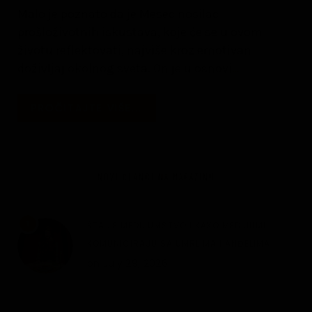
Malo je poznato da je Mesec nosilac
prošloživotnih iskustava, koje će se u ovom
životu reflektovati, najviše kroz emotivan
doživljaj okolnog sveta. On je u osnovi
…
PROČITAJTE VIŠE...
NOVI ČLANCI NA MAGAZINU
1
ŠTA JE MEDIJUMSTVO I KAKO MEDIJUMI
KOMUNICIRAJU SA UMRLIMA I ANĐELIMA
on
July 29, 2026