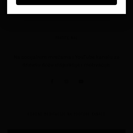
on
June 8, 2026
PRATITE NAS
Na socijalnim mrežama i YouTube kanalu za
dnevnu dozu inspiracije i motivacije:
VOĐENE MEDITACIJE NA YOUTUBE KANALU