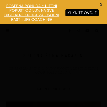
X
POSEBNA PONUDA - LJETNI
POPUST OD 50% NA SVE
KLIKNITE OVDJE
DIGITALNE KNJIGE ZA OSOBNI
RAST I LIFE COACHING
SRETNA ŽENA MAGAZIN
ŽENSKI MAGAZIN O DUHOVNOSTI, MISTICIZMU I
OSOBNOM RAZVOJU
TAG: REGRESOTERAPIJA