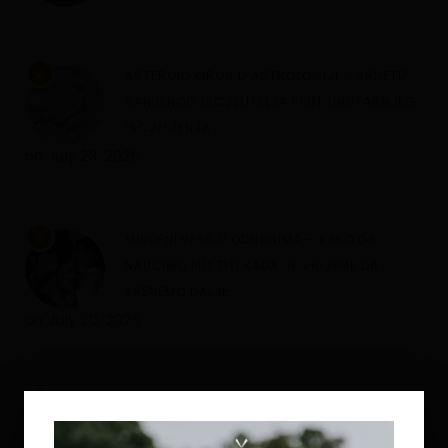
2
ASTEROID KIRON U ASTROLOGIJI – ARHETIP
RANJENOG ISCJELITELJA I PUT UNUTARNJEG
ISCJELJENJA
on
July 23, 2026
3
MINDFULNESS U ODNOSIMA – KAKO DA
NAUČIMO PUSTITI KADA JE VRIJEME DA
KRENEMO DALJE
on
July 20, 2026
4
REGRESOTERAPIJA – ŠTA JE DUHOVNA
REGRESIJA I KAKO NAM UVIDI IZ PROŠLIH