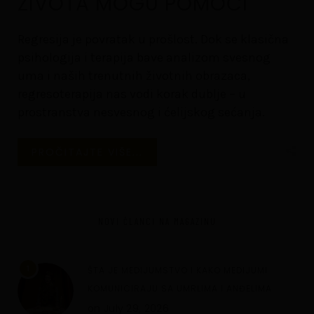
ŽIVOTA MOGU POMOĆI
Regresija je povratak u prošlost. Dok se klasična
psihologija i terapija bave analizom svesnog
uma i naših trenutnih životnih obrazaca,
regresoterapija nas vodi korak dublje – u
prostranstva nesvesnog i ćelijskog sećanja.
PROČITAJTE VIŠE...
NOVI ČLANCI NA MAGAZINU
1
ŠTA JE MEDIJUMSTVO I KAKO MEDIJUMI
KOMUNICIRAJU SA UMRLIMA I ANĐELIMA
on
July 29, 2026