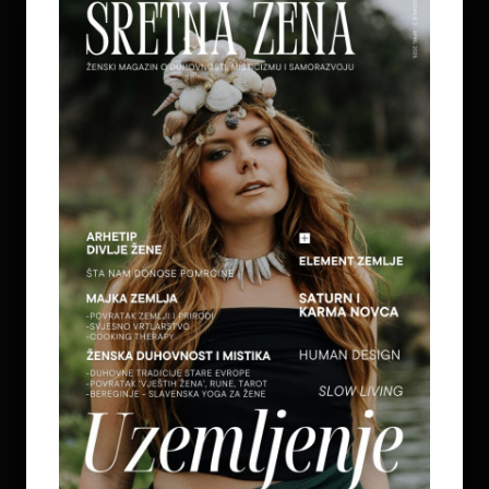
ŽIVOTA MOGU POMOĆI
on
July 7, 2026
5
REGULACIJA ŽIVČANOG SUSTAVA – ZAŠTO
OSJEĆAMO STRAH KADA NAM SE OSTVARUJU
SNOVI
on
July 6, 2026
6
TAROT PORUKE ZA SVE ZNAKOVE ZODIJAKA –
LJETO 2026.
on
June 25, 2026
7
KAKO OTPUSTITI POTREBU ZA KONTROLOM I
NAUČITI VJEROVATI SVOM UNUTARNJEM