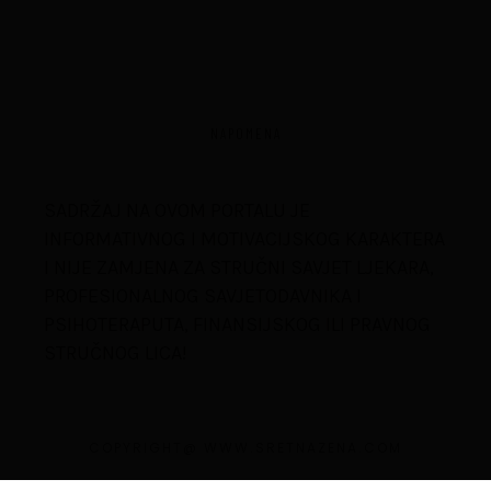
NAPOMENA
SADRŽAJ NA OVOM PORTALU JE
INFORMATIVNOG I MOTIVACIJSKOG KARAKTERA
I NIJE ZAMJENA ZA STRUČNI SAVJET LJEKARA,
PROFESIONALNOG SAVJETODAVNIKA I
PSIHOTERAPUTA, FINANSIJSKOG ILI PRAVNOG
STRUČNOG LICA!
COPYRIGHT@ WWW.SRETNAZENA.COM