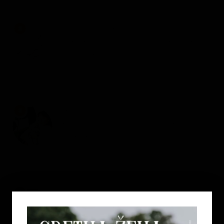
2
ASTEROID KIRON U ASTROLOGIJI – ARHETIP
RANJENOG ISCJELITELJA I PUT UNUTARNJEG
ISCJELJENJA
on
July 23, 2026
3
MINDFULNESS U ODNOSIMA – KAKO DA
NAUČIMO PUSTITI KADA JE VRIJEME DA
KRENEMO DALJE
on
July 20, 2026
4
REGRESOTERAPIJA – ŠTA JE DUHOVNA
REGRESIJA I KAKO NAM UVIDI IZ PROŠLIH
ŽIVOTA MOGU POMOĆI