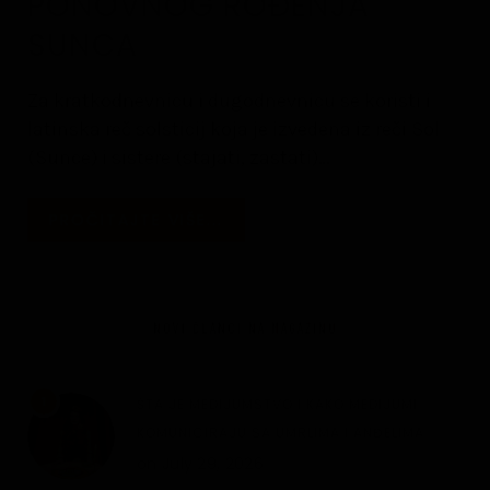
PONOVNOG ROĐENJA
SUNCA
Za kratkodnevnicu i dugodnevnicu se koristi i
latinska reč solsticij koja je izvedena iz reči Sol
(Sunce) i sistere (stajati, zastati)…
PROČITAJTE VIŠE...
NOVI ČLANCI NA MAGAZINU
1
ŠTA JE MEDIJUMSTVO I KAKO MEDIJUMI
KOMUNICIRAJU SA UMRLIMA I ANĐELIMA
on
July 29, 2026