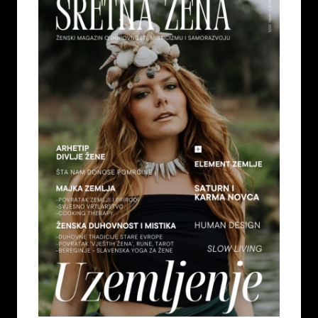
on
July 7, 2026
5
REGULACIJA ŽIVČANOG SUSTAVA – ZAŠTO
OSJEĆAMO STRAH KADA NAM SE OSTVARUJU
SNOVI
on
July 6, 2026
6
TAROT PORUKE ZA SVE ZNAKOVE ZODIJAKA –
LJETO 2026.
on
June 25, 2026
7
KAKO OTPUSTITI POTREBU ZA KONTROLOM I
NAUČITI VJEROVATI SVOM UNUTARNJEM