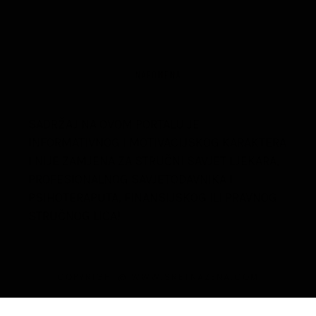
NAPOMENA
SADRŽAJ NA OVOM PORTALU JE
INFORMATIVNOG I MOTIVACIJSKOG KARAKTERA
I NIJE ZAMJENA ZA STRUČNI SAVJET LJEKARA,
PROFESIONALNOG SAVJETODAVNIKA I
PSIHOTERAPUTA, FINANSIJSKOG ILI PRAVNOG
STRUČNOG LICA!
COPYRIGHT@ WWW.SRETNAZENA.COM