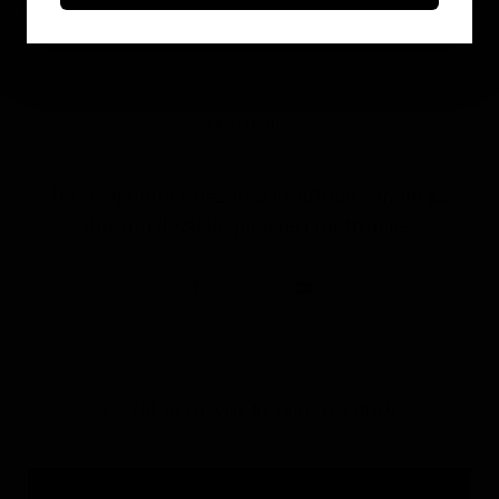
on
June 8, 2026
PRATITE NAS
Na socijalnim mrežama i YouTube kanalu za
dnevnu dozu inspiracije i motivacije:
VOĐENE MEDITACIJE NA YOUTUBE KANALU
Video