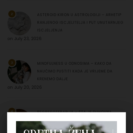
2
ASTEROID KIRON U ASTROLOGIJI – ARHETIP
RANJENOG ISCJELITELJA I PUT UNUTARNJEG
ISCJELJENJA
on
July 23, 2026
3
MINDFULNESS U ODNOSIMA – KAKO DA
NAUČIMO PUSTITI KADA JE VRIJEME DA
KRENEMO DALJE
on
July 20, 2026
4
REGRESOTERAPIJA – ŠTA JE DUHOVNA
REGRESIJA I KAKO NAM UVIDI IZ PROŠLIH
ŽIVOTA MOGU POMOĆI