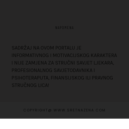
NAPOMENA
SADRŽAJ NA OVOM PORTALU JE
INFORMATIVNOG I MOTIVACIJSKOG KARAKTERA
I NIJE ZAMJENA ZA STRUČNI SAVJET LJEKARA,
PROFESIONALNOG SAVJETODAVNIKA I
PSIHOTERAPUTA, FINANSIJSKOG ILI PRAVNOG
STRUČNOG LICA!
COPYRIGHT@ WWW.SRETNAZENA.COM