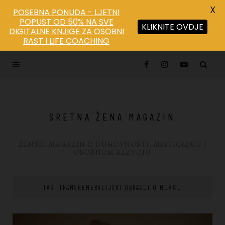
X
POSEBNA PONUDA - LJETNI
POPUST OD 50% NA SVE
KLIKNITE OVDJE
DIGITALNE KNJIGE ZA OSOBNI
RAST I LIFE COACHING
SRETNA ŽENA MAGAZIN
ŽENSKI MAGAZIN O DUHOVNOSTI, MISTICIZMU I
OSOBNOM RAZVOJU
TAG: TRANSGENERACIJSKI OBRASCI O NOVCU