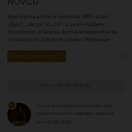
NOVCU
Riječ karma potiče iz sanskrita (कर्म) i znači
„djelo“, „akcija“ ili „čin“. U svom dubljem
filozofskom značenju, karma korespondira sa
Univerzlanim Zakonom Uzroka I Posljedice –
…
PROČITAJTE VIŠE...
NOVI ČLANCI NA MAGAZINU
1
ŠTA JE MEDIJUMSTVO I KAKO MEDIJUMI
KOMUNICIRAJU SA UMRLIMA I ANĐELIMA
on
July 29, 2026