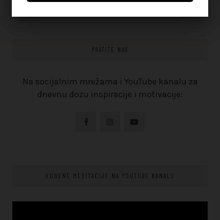
PRATITE NAS
Na socijalnim mrežama i YouTube kanalu za
dnevnu dozu inspiracije i motivacije:
VOĐENE MEDITACIJE NA YOUTUBE KANALU
Video