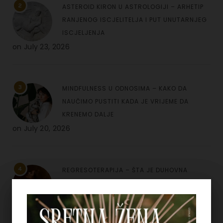
2
ASTEROID KIRON U ASTROLOGIJI – ARHETIP
RANJENOG ISCJELITELJA I PUT UNUTARNJEG
ISCJELJENJA
on
July 23, 2026
3
MINDFULNESS U ODNOSIMA – KAKO DA
NAUČIMO PUSTITI KADA JE VRIJEME DA
KRENEMO DALJE
on
July 20, 2026
4
REGRESOTERAPIJA – ŠTA JE DUHOVNA
REGRESIJA I KAKO NAM UVIDI IZ PROŠLIH
ŽIVOTA MOGU POMOĆI
on
July 7, 2026