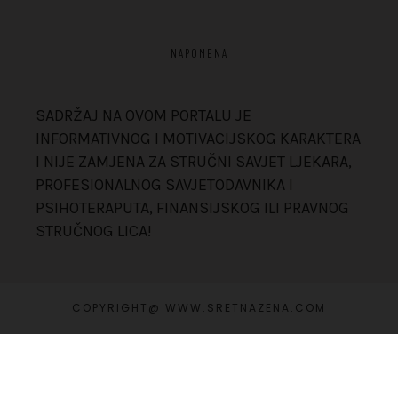
NAPOMENA
SADRŽAJ NA OVOM PORTALU JE
INFORMATIVNOG I MOTIVACIJSKOG KARAKTERA
I NIJE ZAMJENA ZA STRUČNI SAVJET LJEKARA,
PROFESIONALNOG SAVJETODAVNIKA I
PSIHOTERAPUTA, FINANSIJSKOG ILI PRAVNOG
STRUČNOG LICA!
COPYRIGHT@ WWW.SRETNAZENA.COM