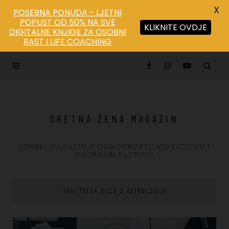
X
POSEBNA PONUDA - LJETNI
POPUST OD 50% NA SVE
KLIKNITE OVDJE
DIGITALNE KNJIGE ZA OSOBNI
RAST I LIFE COACHING
SRETNA ŽENA MAGAZIN
ŽENSKI MAGAZIN O DUHOVNOSTI, MISTICIZMU I
OSOBNOM RAZVOJU
TAG: TREĆA KUĆA U ASTROLOGIJI