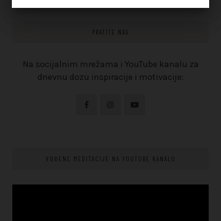
PRATITE NAS
Na socijalnim mrežama i YouTube kanalu za
dnevnu dozu inspiracije i motivacije:
VOĐENE MEDITACIJE NA YOUTUBE KANALU
Video
Player