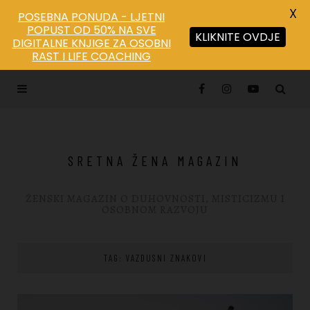
X
POSEBNA PONUDA - LJETNI
POPUST OD 50% NA SVE
KLIKNITE OVDJE
DIGITALNE KNJIGE ZA OSOBNI
RAST I LIFE COACHING
SRETNA ŽENA MAGAZIN
ŽENSKI MAGAZIN O DUHOVNOSTI, MISTICIZMU I
OSOBNOM RAZVOJU
TAG: VAZDUSNI ZNAKOVI