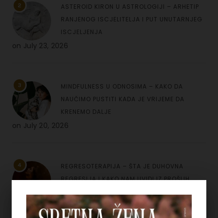
2
ASTEROID KIRON U ASTROLOGIJI – ARHETIP
RANJENOG ISCJELITELJA I PUT UNUTARNJEG
ISCJELJENJA
on
July 23, 2026
3
MINDFULNESS U ODNOSIMA – KAKO DA
NAUČIMO PUSTITI KADA JE VRIJEME DA
KRENEMO DALJE
on
July 20, 2026
4
REGRESOTERAPIJA – ŠTA JE DUHOVNA
REGRESIJA I KAKO NAM UVIDI IZ PROŠLIH
ŽIVOTA MOGU POMOĆI
on
July 7, 2026