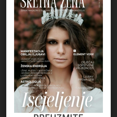
5
REGULACIJA ŽIVČANOG SUSTAVA – ZAŠTO
OSJEĆAMO STRAH KADA NAM SE OSTVARUJU
SNOVI
on
July 6, 2026
6
TAROT PORUKE ZA SVE ZNAKOVE ZODIJAKA –
LJETO 2026.
on
June 25, 2026
7
KAKO OTPUSTITI POTREBU ZA KONTROLOM I
NAUČITI VJEROVATI SVOM UNUTARNJEM
GLASU
on
June 22, 2026