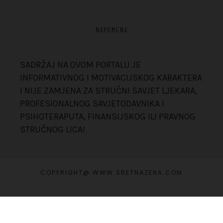
NAPOMENA
SADRŽAJ NA OVOM PORTALU JE
INFORMATIVNOG I MOTIVACIJSKOG KARAKTERA
I NIJE ZAMJENA ZA STRUČNI SAVJET LJEKARA,
PROFESIONALNOG SAVJETODAVNIKA I
PSIHOTERAPUTA, FINANSIJSKOG ILI PRAVNOG
STRUČNOG LICA!
COPYRIGHT@ WWW.SRETNAZENA.COM