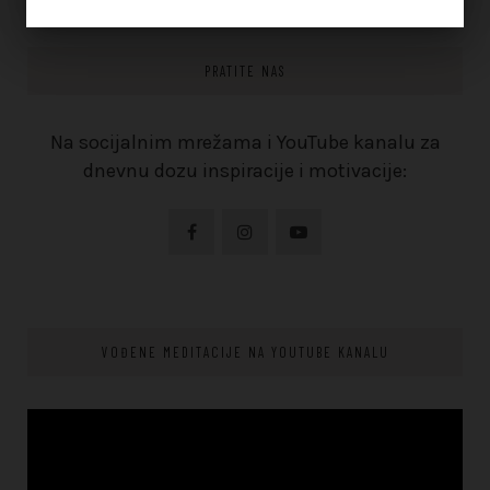
PRATITE NAS
Na socijalnim mrežama i YouTube kanalu za
dnevnu dozu inspiracije i motivacije:
VOĐENE MEDITACIJE NA YOUTUBE KANALU
Video
Player