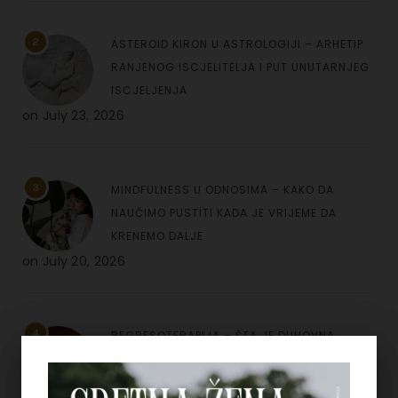
2
ASTEROID KIRON U ASTROLOGIJI – ARHETIP
RANJENOG ISCJELITELJA I PUT UNUTARNJEG
ISCJELJENJA
on
July 23, 2026
3
MINDFULNESS U ODNOSIMA – KAKO DA
NAUČIMO PUSTITI KADA JE VRIJEME DA
KRENEMO DALJE
on
July 20, 2026
4
REGRESOTERAPIJA – ŠTA JE DUHOVNA
REGRESIJA I KAKO NAM UVIDI IZ PROŠLIH
ŽIVOTA MOGU POMOĆI