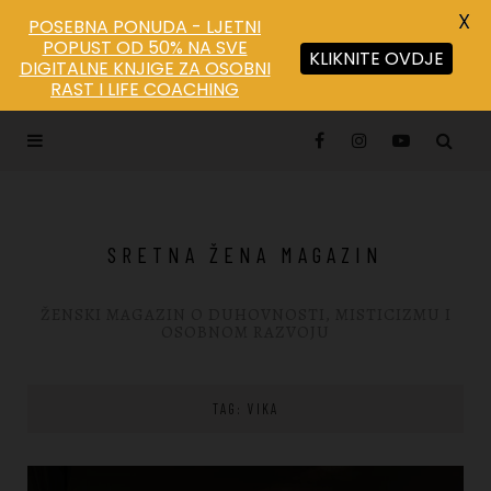
X
POSEBNA PONUDA - LJETNI
POPUST OD 50% NA SVE
KLIKNITE OVDJE
DIGITALNE KNJIGE ZA OSOBNI
RAST I LIFE COACHING
SRETNA ŽENA MAGAZIN
ŽENSKI MAGAZIN O DUHOVNOSTI, MISTICIZMU I
OSOBNOM RAZVOJU
TAG: VIKA