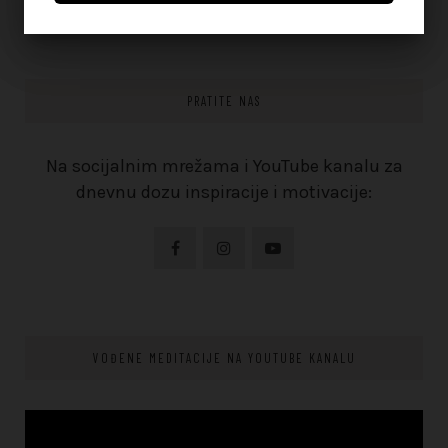
PRATITE NAS
Na socijalnim mrežama i YouTube kanalu za
dnevnu dozu inspiracije i motivacije:
VOĐENE MEDITACIJE NA YOUTUBE KANALU
Video