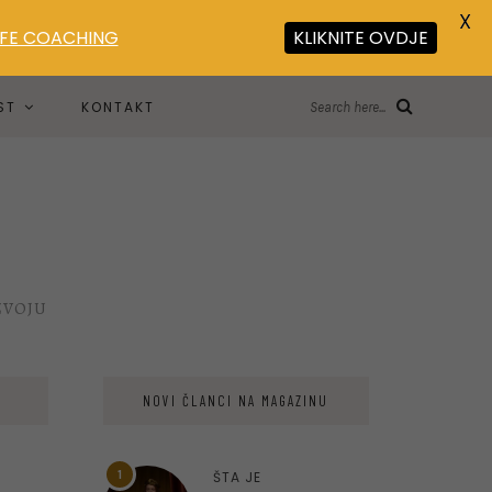
X
LIFE COACHING
KLIKNITE OVDJE
ST
KONTAKT
Search here...
ZVOJU
NOVI ČLANCI NA MAGAZINU
1
ŠTA JE