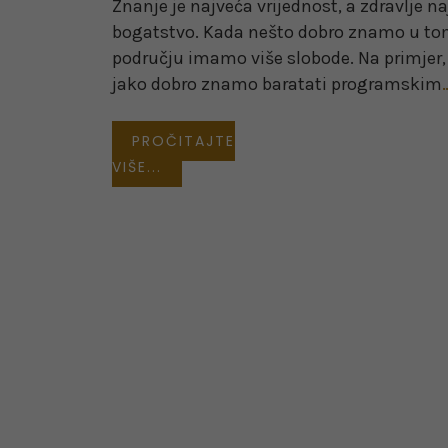
Znanje je najveća vrijednost, a zdravlje n
bogatstvo. Kada nešto dobro znamo u t
području imamo više slobode. Na primjer,
jako dobro znamo baratati programskim
PROČITAJTE
VIŠE...