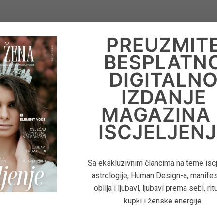
PREUZMIT
BESPLATN
DIGITALN
IZDANJE
MAGAZINA 
ISCJELJENJ
Sa ekskluzivnim člancima na teme iscje
astrologije, Human Design-a, manifes
obilja i ljubavi, ljubavi prema sebi, rit
kupki i ženske energije.