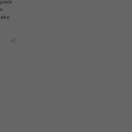
ajveće
om
 ako
…