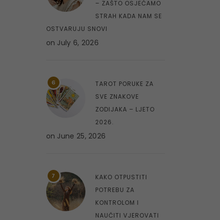
– ZAŠTO OSJEĆAMO
STRAH KADA NAM SE
OSTVARUJU SNOVI
on
July 6, 2026
6
TAROT PORUKE ZA
SVE ZNAKOVE
ZODIJAKA – LJETO
2026.
on
June 25, 2026
7
KAKO OTPUSTITI
POTREBU ZA
KONTROLOM I
NAUČITI VJEROVATI