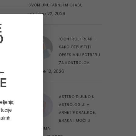
SVOM UNUTARNJEM GLASU
on
June 22, 2026
E
O
8
‘CONTROL FREAK’ –
O
KAKO OTPUSTITI
OPSESIVNU POTREBU
ZA KONTROLOM
-
on
June 12, 2026
E
9
ASTEROID JUNO U
ljenja,
ASTROLOGIJI –
tacije
ARHETIP KRALJICE,
ualnih
BRAKA I MOĆI U
ODNOSIMA