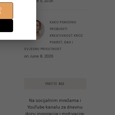
on
June 11, 2026
O
!
10
KAKO PONOVNO
PROBUDITI
KREATIVNOST KROZ
POKRET, DAH I
SVJESNU PRISUTNOST
on
June 8, 2026
PRATITE NAS
Na socijalnim mrežama i
YouTube kanalu za dnevnu
dozu inspiracije i motivacije: