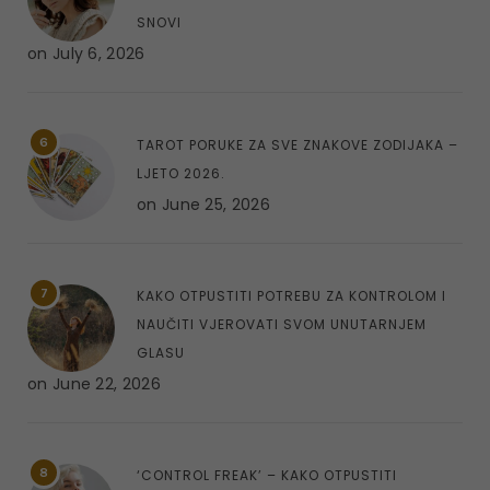
SNOVI
on
July 6, 2026
6
TAROT PORUKE ZA SVE ZNAKOVE ZODIJAKA –
LJETO 2026.
on
June 25, 2026
7
KAKO OTPUSTITI POTREBU ZA KONTROLOM I
NAUČITI VJEROVATI SVOM UNUTARNJEM
GLASU
on
June 22, 2026
8
‘CONTROL FREAK’ – KAKO OTPUSTITI