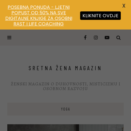
X
POSEBNA PONUDA - LJETNI
POPUST OD 50% NA SVE
KLIKNITE OVDJE
DIGITALNE KNJIGE ZA OSOBNI
Save
RAST I LIFE COACHING
SRETNA ŽENA MAGAZIN
ŽENSKI MAGAZIN O DUHOVNOSTI, MISTICIZMU I
OSOBNOM RAZVOJU
YOGA