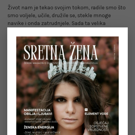
Život nam je tekao svojim tokom, radile smo što
smo voljele, učile, družile se, stekle mnoge
navike i onda zatrudnjele. Sada ta velika
promjena sjeda u
…
PROČITAJTE VIŠE...
on February 3, 2022