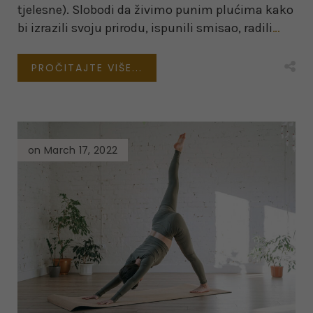
tjelesne). Slobodi da živimo punim plućima kako
bi izrazili svoju prirodu, ispunili smisao, radili
…
PROČITAJTE VIŠE...
on March 17, 2022