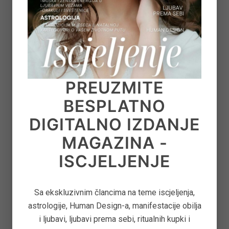
YOGA
MOĆ NAMJERE – KAKO
PREUZMITE
PRONAĆI ISKRU KOJA NAS
BESPLATNO
POKREĆE
DIGITALNO IZDANJE
MAGAZINA -
Kao prvo što je namjera? I drugo, zašto ih
osvijestiti? Za potrebe ovog teksta idemo ovako
ISCJELJENJE
definirati: namjera je pokretačka sila. Ako pojam
namjere potražimo u prirodi, možemo
…
Sa ekskluzivnim člancima na teme iscjeljenja,
astrologije, Human Design-a, manifestacije obilja
PROČITAJTE VIŠE...
i ljubavi, ljubavi prema sebi, ritualnih kupki i