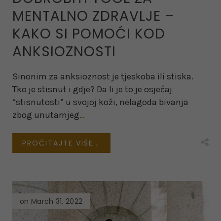
MENTALNO ZDRAVLJE –
KAKO SI POMOĆI KOD
ANKSIOZNOSTI
Sinonim za anksioznost je tjeskoba ili stiska.
Tko je stisnut i gdje? Da li je to je osjećaj
“stisnutosti” u svojoj koži, nelagoda bivanja
zbog unutarnjeg
…
PROČITAJTE VIŠE...
on March 31, 2022