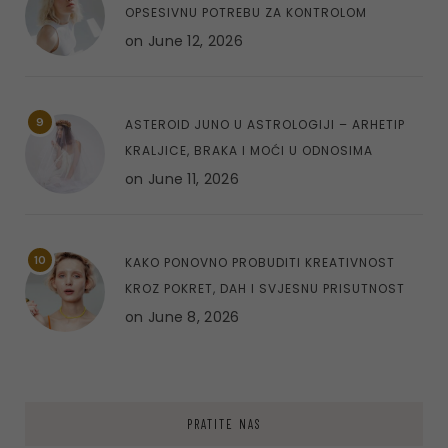
OPSESIVNU POTREBU ZA KONTROLOM
on
June 12, 2026
9
ASTEROID JUNO U ASTROLOGIJI – ARHETIP
KRALJICE, BRAKA I MOĆI U ODNOSIMA
on
June 11, 2026
10
KAKO PONOVNO PROBUDITI KREATIVNOST
KROZ POKRET, DAH I SVJESNU PRISUTNOST
on
June 8, 2026
PRATITE NAS