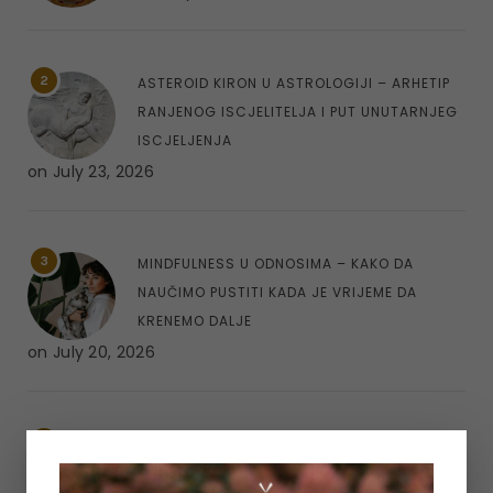
2
ASTEROID KIRON U ASTROLOGIJI – ARHETIP
RANJENOG ISCJELITELJA I PUT UNUTARNJEG
ISCJELJENJA
on
July 23, 2026
3
MINDFULNESS U ODNOSIMA – KAKO DA
NAUČIMO PUSTITI KADA JE VRIJEME DA
KRENEMO DALJE
on
July 20, 2026
4
REGRESOTERAPIJA – ŠTA JE DUHOVNA
REGRESIJA I KAKO NAM UVIDI IZ PROŠLIH