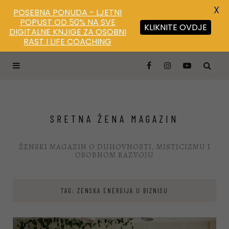
X
POSEBNA PONUDA - LJETNI
POPUST OD 50% NA SVE
KLIKNITE OVDJE
DIGITALNE KNJIGE ZA OSOBNI
RAST I LIFE COACHING
SRETNA ŽENA MAGAZIN
ŽENSKI MAGAZIN O DUHOVNOSTI, MISTICIZMU I
OSOBNOM RAZVOJU
TAG: ZENSKA ENERGIJA U BIZNISU