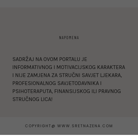
NAPOMENA
SADRŽAJ NA OVOM PORTALU JE
INFORMATIVNOG I MOTIVACIJSKOG KARAKTERA
I NIJE ZAMJENA ZA STRUČNI SAVJET LJEKARA,
PROFESIONALNOG SAVJETODAVNIKA I
PSIHOTERAPUTA, FINANSIJSKOG ILI PRAVNOG
STRUČNOG LICA!
COPYRIGHT@ WWW.SRETNAZENA.COM