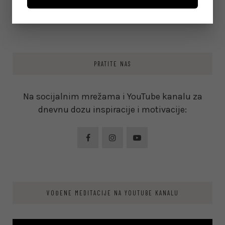
on
June 8, 2026
PRATITE NAS
Na socijalnim mrežama i YouTube kanalu za
dnevnu dozu inspiracije i motivacije:
VOĐENE MEDITACIJE NA YOUTUBE KANALU