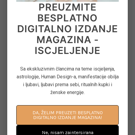
PREUZMITE
GLASU
BESPLATNO
on
June 22, 2026
DIGITALNO IZDANJE
MAGAZINA -
8
‘CONTROL FREAK’ – KAKO OTPUSTITI
ISCJELJENJE
OPSESIVNU POTREBU ZA KONTROLOM
on
June 12, 2026
Sa ekskluzivnim člancima na teme iscjeljenja,
astrologije, Human Design-a, manifestacije obilja
9
ASTEROID JUNO U ASTROLOGIJI – ARHETIP
i ljubavi, ljubavi prema sebi, ritualnih kupki i
KRALJICE, BRAKA I MOĆI U ODNOSIMA
ženske energije.
on
June 11, 2026
DA, ŽELIM PREUZETI BESPLATNO
DIGITALNO IZDANJE MAGAZINA!
10
KAKO PONOVNO PROBUDITI KREATIVNOST
Ne, nisam zaintersirana
KROZ POKRET, DAH I SVJESNU PRISUTNOST