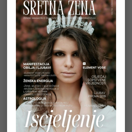
ŽIVOTA MOGU POMOĆI
on
July 7, 2026
5
REGULACIJA ŽIVČANOG SUSTAVA – ZAŠTO
OSJEĆAMO STRAH KADA NAM SE OSTVARUJU
SNOVI
on
July 6, 2026
6
TAROT PORUKE ZA SVE ZNAKOVE ZODIJAKA –
LJETO 2026.
on
June 25, 2026
7
KAKO OTPUSTITI POTREBU ZA KONTROLOM I
NAUČITI VJEROVATI SVOM UNUTARNJEM