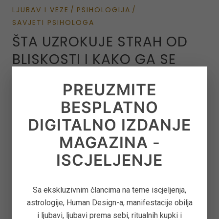
LJUBAV I VEZE
PSIHOLOGIJA
SAVJETI PSIHOLOGA
ŠTA UZROKUJE STRAH OD
BLISKOSTI I KAKO GA SE
OSLOBODITI
PREUZMITE
Da bismo bili dobro sa drugima, moramo biti
BESPLATNO
dobro sa sobom. Najčešće konflikti koje imamo
DIGITALNO IZDANJE
sa drugima, ukazuju na tačke sa kojima imamo
MAGAZINA -
problem u sebi.
…
ISCJELJENJE
PROČITAJTE VIŠE...
Sa ekskluzivnim člancima na teme iscjeljenja,
astrologije, Human Design-a, manifestacije obilja
i ljubavi, ljubavi prema sebi, ritualnih kupki i