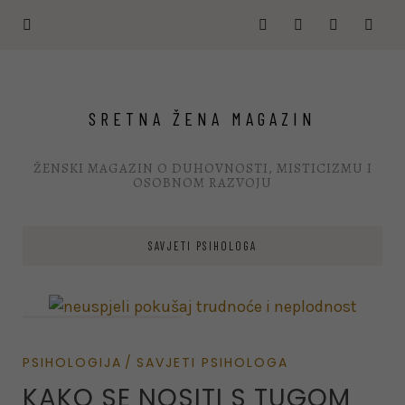
POSEBNA PONUDA - LJETNI
POPUST OD 50% NA SVE
KLIKNITE OVDJE
DIGITALNE KNJIGE ZA OSOBNI
RAST I LIFE COACHING
SRETNA ŽENA MAGAZIN
ŽENSKI MAGAZIN O DUHOVNOSTI, MISTICIZMU I
OSOBNOM RAZVOJU
SAVJETI PSIHOLOGA
on February 16, 2022
PSIHOLOGIJA
SAVJETI PSIHOLOGA
KAKO SE NOSITI S TUGOM