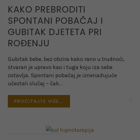
KAKO PREBRODITI
SPONTANI POBAČAJ I
GUBITAK DJETETA PRI
ROĐENJU
Gubitak bebe, bez obzira kako rano u trudnoći,
stvaran je upravo kao i tuga koju iza sebe
ostavlja. Spontani pobačaj je iznenađujuće
učestali slučaj – čak
…
PROČITAJTE VIŠE...
on February 15, 2022