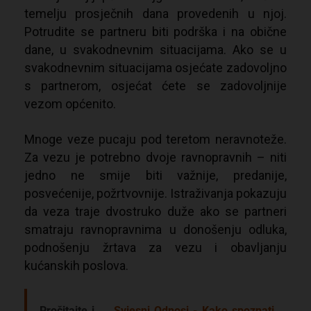
temelju prosječnih dana provedenih u njoj.
Potrudite se partneru biti podrška i na obične
dane, u svakodnevnim situacijama. Ako se u
svakodnevnim situacijama osjećate zadovoljno
s partnerom, osjećat ćete se zadovoljnije
vezom općenito.
Mnoge veze pucaju pod teretom neravnoteže.
Za vezu je potrebno dvoje ravnopravnih – niti
jedno ne smije biti važnije, predanije,
posvećenije, požrtvovnije. Istraživanja pokazuju
da veza traje dvostruko duže ako se partneri
smatraju ravnopravnima u donošenju odluka,
podnošenju žrtava za vezu i obavljanju
kućanskih poslova.
Pročitajte i...
Svjesni Odnosi - Kako spoznati