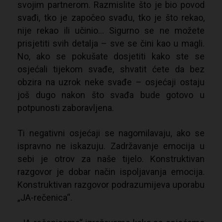
svojim partnerom. Razmislite što je bio povod
svađi, tko je započeo svađu, tko je što rekao,
nije rekao ili učinio… Sigurno se ne možete
prisjetiti svih detalja – sve se čini kao u magli.
No, ako se pokušate dosjetiti kako ste se
osjećali tijekom svađe, shvatit ćete da bez
obzira na uzrok neke svađe – osjećaji ostaju
još dugo nakon što svađa bude gotovo u
potpunosti zaboravljena.
Ti negativni osjećaji se nagomilavaju, ako se
ispravno ne iskazuju. Zadržavanje emocija u
sebi je otrov za naše tijelo. Konstruktivan
razgovor je dobar način ispoljavanja emocija.
Konstruktivan razgovor podrazumijeva uporabu
„JA-rečenica“.