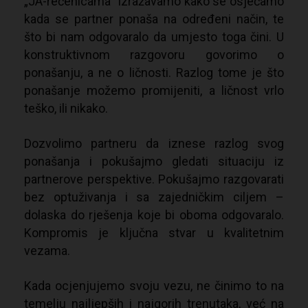
„JA-rečenicama“ izražavamo kako se osjećamo
kada se partner ponaša na određeni način, te
što bi nam odgovaralo da umjesto toga čini. U
konstruktivnom razgovoru govorimo o
ponašanju, a ne o ličnosti. Razlog tome je što
ponašanje možemo promijeniti, a ličnost vrlo
teško, ili nikako.
Dozvolimo partneru da iznese razlog svog
ponašanja i pokušajmo gledati situaciju iz
partnerove perspektive. Pokušajmo razgovarati
bez optuživanja i sa zajedničkim ciljem –
dolaska do rješenja koje bi oboma odgovaralo.
Kompromis je ključna stvar u kvalitetnim
vezama.
Kada ocjenjujemo svoju vezu, ne činimo to na
temelju najljepših i najgorih trenutaka, već na