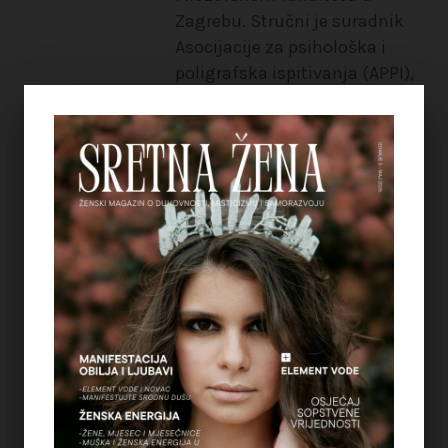
Zagrebu. Stručni je suradnik
Asocijacije za psihološka i
poligrafska ispitivanja (APPI),
s fokusom na prevenciji
seksualnog zlostavljanja
(posebice pedofilije),
identifikaciji i tretmanu
žrtava zlostavljanja. Aktivno
se bavi znanstvenim radom.
Seanse savjetovanja i
hipnoterapije provodi
individualno, grupno i putem
Skype-a (na Hr/Bos/Srb i
engleskom jeziku). Možete je
kontaktirati putem Vibera ili
Whatsapp-a na broju: +38763-
250-461