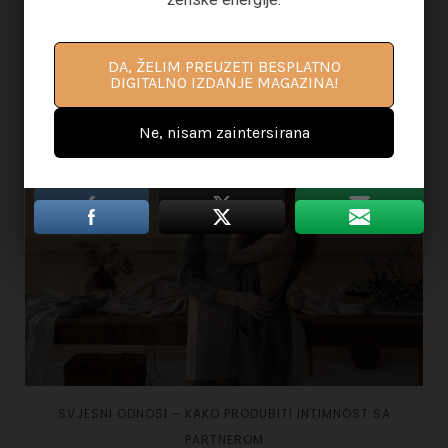
DA, ŽELIM PREUZETI BESPLATNO
DRUGIMA SE SVIDJELO I...
DA, ŽELIM PREUZETI BESPLATNO
DIGITALNO IZDANJE MAGAZINA!
DIGITALNO IZDANJE MAGAZINA!
Ne, nisam zaintersirana
Ne, nisam zaintersirana
SVJESNI ODNOSI – KAKO PRODUBITI INTIMNOST SA
PARTNEROM