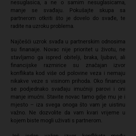
nesuglasica, a ne o samim nesuglasicama,
manje se svađaju. Pokušajte skupa sa
partnerom otkriti što je dovelo do svađe, te
radite na uzroku problema.
Najčešći uzrok svađa u partnerskim odnosima
su finanaije. Novac nije prioritet u životu, ne
stavljamo ga ispred obitelji, braka, ljubavi, ali
financijske razmirice su značajan izvor
konflikata kod više od polovine veza i nemaju
nikakve veze s visinom prihoda. Oko financija
se podjednako svađaju imućniji parovi i oni
manje imućni. Stavite novac tamo gdje mu je i
mjesto – iza svega onoga što vam je uistinu
važno. Ne dozvolite da vam kvari vrijeme u
kojem biste mogli uživati s partnerom.
Još jedan važan izvor konflikata među