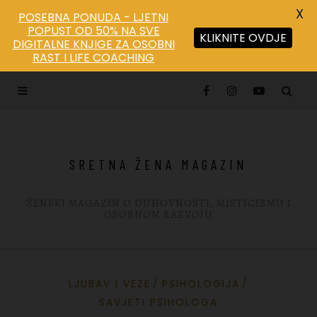
X
POSEBNA PONUDA - LJETNI
POPUST OD 50% NA SVE
KLIKNITE OVDJE
DIGITALNE KNJIGE ZA OSOBNI
Save
RAST I LIFE COACHING
SRETNA ŽENA MAGAZIN
ŽENSKI MAGAZIN O DUHOVNOSTI, MISTICIZMU I
OSOBNOM RAZVOJU
LJUBAV I VEZE
PSIHOLOGIJA
SAVJETI PSIHOLOGA