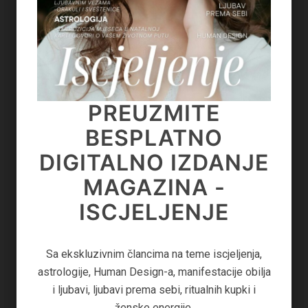
See author's posts
PREUZMITE
PREUZMITE
SHARE:
SAVE
BESPLATNO
BESPLATNO
DIGITALNO IZDANJE
DIGITALNO IZDANJE
MAGAZINA -
Previous post:
MAGAZINA - MOĆ
ISCJELJENJE
«
KAKO SPASITI BRAK – UMJESTO RAZVOĐENJA, ZAVOĐENJE
LJUBAVI
Next post:
Sa ekskluzivnim člancima na teme iscjeljenja,
KAKO NAM NLP MOŽE POMOĆI U OSLOBAĐANJU STRAHOVA I
Sa ekskluzivnim člancima na teme manifestacije
astrologije, Human Design-a, manifestacije obilja
FOBIJA
»
ljubavi, astrologije, svjesnih odnosa, jačanja lične
i ljubavi, ljubavi prema sebi, ritualnih kupki i
moći i tamne ženske energije.
ženske energije.