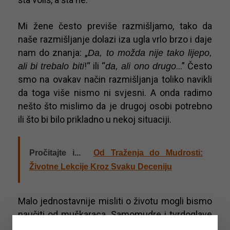
Mi žene često previše razmišljamo, tako da
naše razmišljanje dolazi iza ugla vrlo brzo i daje
nam do znanja: „
Da, to možda nije tako lijepo,
!“ ili “
…” Često
ali bi trebalo biti
da, ali ono drugo
smo na ovakav način razmišljanja toliko navikli
da toga više nismo ni svjesni. A onda radimo
nešto što mislimo da je drugoj osobi potrebno
ili što bi bilo prikladno u nekoj situaciji.
Pročitajte i...
Od Traženja do Mudrosti:
Životne Lekcije Kroz Svaku Deceniju
Malo jednostavnije misliti o životu mogli bismo
naučiti od muškaraca. Samomudre i tvrdoglave
žene uzimaju u obzir želje i potrebe ljudi oko