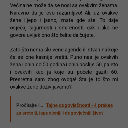
Većina ne može da se nosi sa ovakvim ženama.
Naravno da je ovo razumljivo! Ali, uz ovakve
žene lijepo i jasno, znate gde ste. To daje
osjećaj sigurnosti i smirenosti, čak i ako ne
govore uvijek ono što želite da čujete.
Zato što nema skrivene agende ili stvari na koje
će se one kasnije vratiti. Puno nas je ovakvih
žena i onih do 50 godina i onih poslije 50, pa eto
i ovakvih kao ja koje su počele gaziti 60.
Presretna sam zbog ovoga! Šta je to što mi
ovakve žene doživljavamo?
Pročitajte i...
Tajne dugovječnosti - 4 prakse
za sretniji, ispunjeniji i dugovječniji život