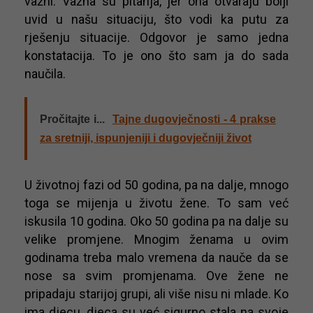
važni. Važna su pitanja, jer ona otvaraju bolji
uvid u našu situaciju, što vodi ka putu za
rješenju situacije. Odgovor je samo jedna
konstatacija. To je ono što sam ja do sada
naučila.
Pročitajte i...
Tajne dugovječnosti - 4 prakse
za sretniji, ispunjeniji i dugovječniji život
U životnoj fazi od 50 godina, pa na dalje, mnogo
toga se mijenja u životu žene. To sam već
iskusila 10 godina. Oko 50 godina pa na dalje su
velike promjene. Mnogim ženama u ovim
godinama treba malo vremena da nauče da se
nose sa svim promjenama. Ove žene ne
pripadaju starijoj grupi, ali više nisu ni mlade. Ko
ima djecu, djeca su već sigurno stala na svoje