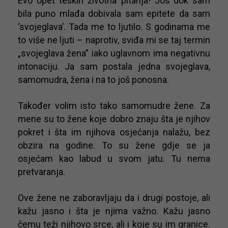
Evo opet teških životna pitanja! Još dok sam
bila puno mlađa dobivala sam epitete da sam
‘svojeglava’. Tada me to ljutilo. S godinama me
to više ne ljuti – naprotiv, sviđa mi se taj termin
„svojeglava žena” iako uglavnom ima negativnu
intonaciju. Ja sam postala jedna svojeglava,
samomudra, žena i na to još ponosna.
Također volim isto tako samomudre žene. Za
mene su to žene koje dobro znaju šta je njihov
pokret i šta im njihova osjećanja nalažu, bez
obzira na godine. To su žene gdje se ja
osjećam kao labud u svom jatu. Tu nema
pretvaranja.
Ove žene ne zaboravljaju da i drugi postoje, ali
kažu jasno i šta je njima važno. Kažu jasno
čemu teži njihovo srce, ali i koje su im granice.