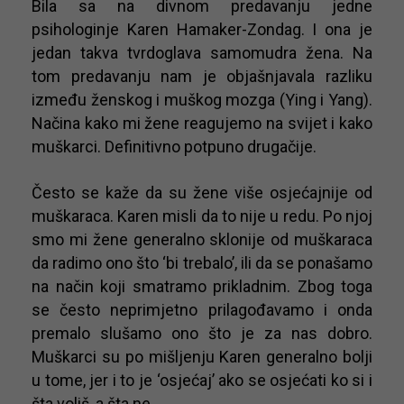
Bila sa na divnom predavanju jedne
psihologinje Karen Hamaker-Zondag. I ona je
jedan takva tvrdoglava samomudra žena. Na
tom predavanju nam je objašnjavala razliku
između ženskog i muškog mozga (Ying i Yang).
Načina kako mi žene reagujemo na svijet i kako
muškarci. Definitivno potpuno drugačije.
Često se kaže da su žene više osjećajnije od
muškaraca. Karen misli da to nije u redu. Po njoj
smo mi žene generalno sklonije od muškaraca
da radimo ono što ‘bi trebalo’, ili da se ponašamo
na način koji smatramo prikladnim. Zbog toga
se često neprimjetno prilagođavamo i onda
premalo slušamo ono što je za nas dobro.
Muškarci su po mišljenju Karen generalno bolji
u tome, jer i to je ‘osjećaj’ ako se osjećati ko si i
šta voliš, a šta ne.