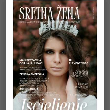
sebe, ali istovremeno osluškuju i vlastita
osjećanja. Na osnovu ovoga stupaju u kontakt
sa drugim, a da ne izgube ni sebe ni drugog.
Jeste li umorni od stalnog prilagođavanja? Da li
također želite da se više zalažete za ono što
jeste i naučite da osjetite kako je ponovo slušati
sebe? Kao life coach za žene mogu vam
pomoći kao neko ko je načeo 7 deceniju svog
života i kroz svoje životno iskustvo i
profesionalizam razumije kroz šta prolazite i sa
čime se suočavate.