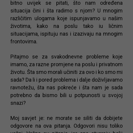
bitno uvijek se pitati, što nam određena
situacija čini i šta radimo s njom? U mnogim
različitim ulogama koje ispunjavamo u našim
životima, kako na poslu tako iu ličnim
situacijama, ispituju nas i izazivaju na mnogim
frontovima.
Pitajmo se za svakodnevne probleme koje
imamo, za razne promjene na poslu i privatnom
životu. Šta smo morali učiniti za ovo i ko smo mi
sada? Da li i pored problema i dalje doživljavamo
ravnotežu, šta nas pokreće i šta nam je sada
potrebno da bismo bili u potpunosti u svojoj
snazi?
Moj savjet je: ne morate se siliti da dobijete
odgovore na ova pitanja. Odgovori nisu toliko