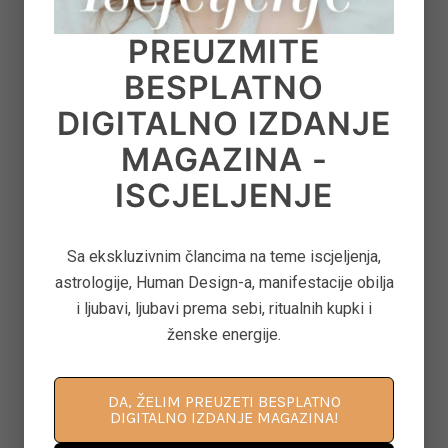
O AUTORU
PREUZMITE
BESPLATNO
VANJA BEUKELMAN
PAVLOVIĆ
DIGITALNO IZDANJE
MAGAZINA -
Vanja Beukelman Pavlović je
life i biznis coach i su-
ISCJELJENJE
osnivačica Online Life
Coaching Akademije ‘Ajna’,
Sa ekskluzivnim člancima na teme iscjeljenja,
autorica knjiga “Život” i
astrologije, Human Design-a, manifestacije obilja
“Iluzija O Sebi”, “Holističko
i ljubavi, ljubavi prema sebi, ritualnih kupki i
Roditeljstvo”, “Put Ka Obilju” i
ženske energije.
‘Priručnik Za Life Coaching’.
Više od 30 godina živi i radi u
Rotterdamu, Holandiji. Vodila
DA, ŽELIM PREUZETI BESPLATNO
je motivacijski talk show
DIGITALNO IZDANJE MAGAZINA!
“Priče za stolom” i dobila