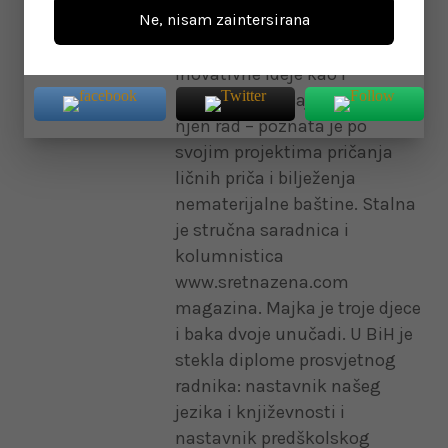
Ne, nisam zaintersirana
titulu Heroja Regije u
Rotterdam-u, za njene
inovativne ideje kao i
pozitivan utjecaj koji je imao
njen rad – poznata je po
svojim projektima pričanja
ličnih priča i bilježenja
nematerijalne baštine. Stalna
je stručna saradnica i
kolumnistica
www.sretnazena.com
magazina. Majka je troje djece
i baka dvoje unučadi. U BiH je
stekla diplome prosvjetnog
radnika: nastavnik našeg
jezika i književnosti i
nastavnik predškolskog