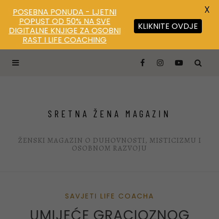
X
POSEBNA PONUDA - LJETNI
POPUST OD 50% NA SVE
KLIKNITE OVDJE
DIGITALNE KNJIGE ZA OSOBNI
RAST I LIFE COACHING
SRETNA ŽENA MAGAZIN
ŽENSKI MAGAZIN O DUHOVNOSTI, MISTICIZMU I
OSOBNOM RAZVOJU
SAVJETI LIFE COACHA
UMIJEĆE GRACIOZNOG