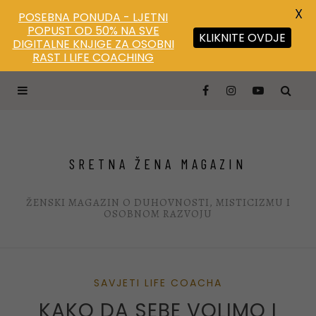
X
POSEBNA PONUDA - LJETNI
POPUST OD 50% NA SVE
KLIKNITE OVDJE
DIGITALNE KNJIGE ZA OSOBNI
Save
RAST I LIFE COACHING
SRETNA ŽENA MAGAZIN
ŽENSKI MAGAZIN O DUHOVNOSTI, MISTICIZMU I
OSOBNOM RAZVOJU
SAVJETI LIFE COACHA
KAKO DA SEBE VOLIMO I