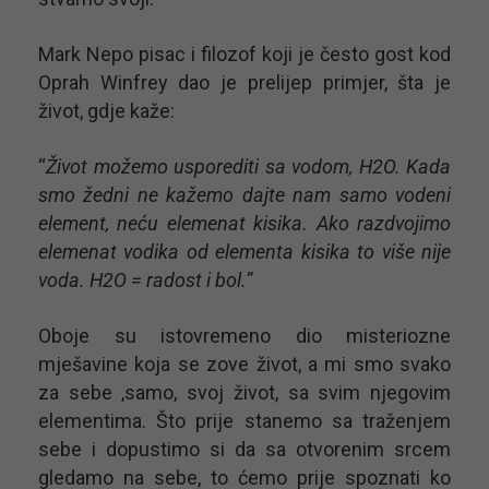
Mark Nepo pisac i filozof koji je često gost kod
Oprah Winfrey dao je prelijep primjer, šta je
život, gdje kaže:
“
Život možemo usporediti sa vodom, H2O. Kada
smo žedni ne kažemo dajte nam samo vodeni
element, neću elemenat kisika. Ako razdvojimo
elemenat vodika od elementa kisika to više nije
voda. H2O = radost i bol.”
Oboje su istovremeno dio misteriozne
mješavine koja se zove život, a mi smo svako
za sebe ,samo, svoj život, sa svim njegovim
elementima. Što prije stanemo sa traženjem
sebe i dopustimo si da sa otvorenim srcem
gledamo na sebe, to ćemo prije spoznati ko