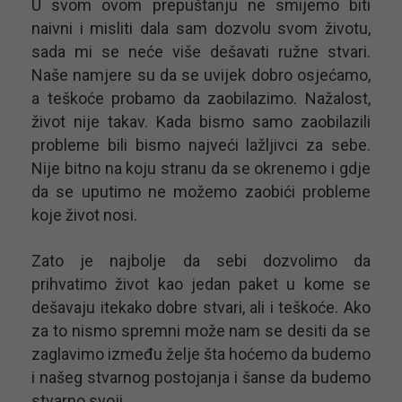
U svom ovom prepuštanju ne smijemo biti
naivni i misliti dala sam dozvolu svom životu,
sada mi se neće više dešavati ružne stvari.
Naše namjere su da se uvijek dobro osjećamo,
a teškoće probamo da zaobilazimo. Nažalost,
život nije takav. Kada bismo samo zaobilazili
probleme bili bismo najveći lažljivci za sebe.
Nije bitno na koju stranu da se okrenemo i gdje
da se uputimo ne možemo zaobići probleme
koje život nosi.
Zato je najbolje da sebi dozvolimo da
prihvatimo život kao jedan paket u kome se
dešavaju itekako dobre stvari, ali i teškoće. Ako
za to nismo spremni može nam se desiti da se
zaglavimo između želje šta hoćemo da budemo
i našeg stvarnog postojanja i šanse da budemo
stvarno svoji.