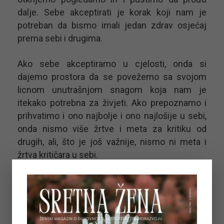
dalje. Sebe akceptirati je korak koji nam je
potreban da bismo imali jedan zdrav osjećaj
prema sebi i drugima.
Ako sebe akceptiramo u cjelosti, onda si
dajemo prostora da se povežemo sa svojom
licnom unutrašnjom snagom koja nam je
itekako potrebna za živjeti. Ako prepoznamo i
prihvatimo i ono najbolje i ono najlošije u sebi,
onda nismo više žrtve i meta za kritiku od
drugih, ali, što je još važnije, nismo ni meta i
žrtva kritičara u sebi.
Sebe akceptirati je osnova za jedan sretan i
uspješan život. Moju knjigu
‘Iluzija O Sebi –
Kako Istinski Zavoljeti I Upoznati Sebe I Otkriti
Svoju Životnu Svrhu’
možete kupiti
klikom na