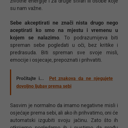
životne energije i za druge stvari ili osobe koje
su nam važne.
Sebe akceptirati ne znači nista drugo nego
aceptirati ko smo na mjestu i vremenu u
kojem se nalazimo
. To podrazumijeva biti
spreman sebe pogledati u oči, bez kritike i
predrasuda. Biti spreman sve svoje misli,
emocije i osjecaje, prepoznati i prihvatiti.
Pročitajte i...
Pet znakova da ne njegujete
dovoljno ljubav prema sebi
Sasvim je normalno da imamo negativne misli i
osjećaje prema sebi, ali ako ih prihvatimo, oni će
automatski izgubiti svoju jačinu. Zato što ih
otkrijemo pogledamo ih i pustimo da prođu