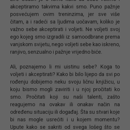
akceptiramo takvima kakvi smo. Puno pažnje
posvećujem ovim treninzima, jer sve više
čitam, a i radeći sa ljudima uočavam, koliko je
važno sebe akceptirati i voljeti. Ne voljeti svoj
ego kojeg smo izgradili iz samoodbrane prema
vanjskom svijetu, nego voljeti sebe kao iskreno,
ranjivo, senzualno i pažnje vrijedno biće.
Ali, poznajemo li mi uistinu sebe? Koga to
voljeti i akceptirati? Kako bi bilo lijepo da svi po
rođenju dobijemo neku svoju ličnu knjižicu, u
koju bismo mogli zaviriti i u njoj pročitati ko
smo. Pročitati koji su naši talenti, zašto
reagujemo na ovakav ili onakav način na
određenu situaciju ili događaj. Šta su stvari koje
bi nas mogle usrećiti i u kojem momentu?
Upute kako se sakriti od svega lošeg što se