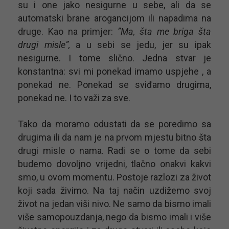
su i one jako nesigurne u sebe, ali da se
automatski brane arogancijom ili napadima na
druge. Kao na primjer:
”Ma, šta me briga šta
drugi misle”,
a u sebi se jedu, jer su ipak
nesigurne. I tome slično. Jedna stvar je
konstantna: svi mi ponekad imamo uspjehe , a
ponekad ne. Ponekad se sviđamo drugima,
ponekad ne. I to važi za sve.
Tako da moramo odustati da se poredimo sa
drugima ili da nam je na prvom mjestu bitno šta
drugi misle o nama. Radi se o tome da sebi
budemo dovoljno vrijedni, tlačno onakvi kakvi
smo, u ovom momentu. Postoje razlozi za život
koji sada živimo. Na taj način uzdižemo svoj
život na jedan viši nivo. Ne samo da bismo imali
više samopouzdanja, nego da bismo imali i više