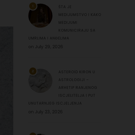
1
ŠTA JE
MEDIJUMSTVO I KAKO
MEDIJUMI
KOMUNICIRAJU SA
UMRLIMA I ANĐELIMA
on
July 29, 2026
2
ASTEROID KIRON U
ASTROLOGIJI –
ARHETIP RANJENOG
ISCJELITELJA I PUT
UNUTARNJEG ISCJELJENJA
on
July 23, 2026