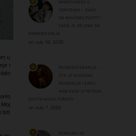
3
MINDFULNESS U
ODNOSIMA – KAKO
DA NAUČIMO PUSTITI
KADA JE VRIJEME DA
KRENEMO DALJE
on
July 20, 2026
pom u
nje i
4
REGRESOTERAPIJA –
išalo
ŠTA JE DUHOVNA
REGRESIJA I KAKO
NAM UVIDI IZ PROŠLIH
orilo
ŽIVOTA MOGU POMOĆI
. Moj
on
July 7, 2026
 biti
5
REGULACIJA
e su