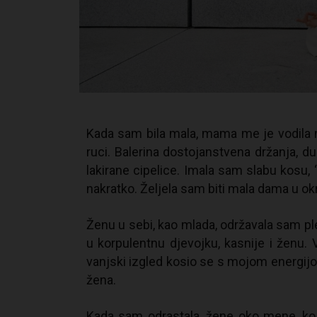
Kada sam bila mala, mama me je vodila na
ruci. Balerina dostojanstvena držanja, du
lakirane cipelice. Imala sam slabu kosu, 
nakratko. Željela sam biti mala dama u ok
Ženu u sebi, kao mlada, održavala sam pl
u korpulentnu djevojku, kasnije i ženu. V
vanjski izgled kosio se s mojom energijom
žena.
Kada sam odrastala, žene oko mene, koj