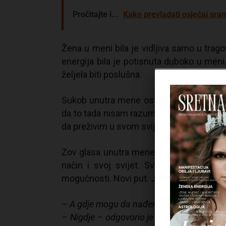
Pročitajte i...
Kako prevladati osjećaj sra
Žena u meni bila je vidljiva samo u trag
energija bila je potisnuta duboko u meni.
željela biti poslušna.
Sukob unutra mene ostavljao je traga n
da to tada nisam razumjela. Nisam znala d
da preživim u svom svijetu. Ispravan do t
Zov glasa unutra mene nije mi dao mira.
način i svoj svijet. Svijet sasvim razl
mogućnosti. Novi put. Ja sam samo željel
–
A gdje mogu da nađem nekoga normal
– Nigdje – odgovorio je Mačak, – ne postoje