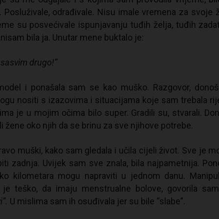
le. Posluživale, odrađivale. Nisu imale vremena za svoje ž
eme su posvećivale ispunjavanju tuđih želja, tuđih zada
 nisam bila ja. Unutar mene buktalo je:
 sasvim drugo!”
model i ponašala sam se kao muško. Razgovor, donoš
u nositi s izazovima i situacijama koje sam trebala rije
ma je u mojim očima bilo super. Gradili su, stvarali. Don
mali žene oko njih da se brinu za sve njihove potrebe.
avo muški, kako sam gledala i učila cijeli život. Sve je m
iti zadnja. Uvijek sam sve znala, bila najpametnija. Pon
ko kilometara mogu napraviti u jednom danu. Manipuli
 je teško, da imaju menstrualne bolove, govorila sam
i”.
U mislima sam ih osuđivala jer su bile “slabe”.