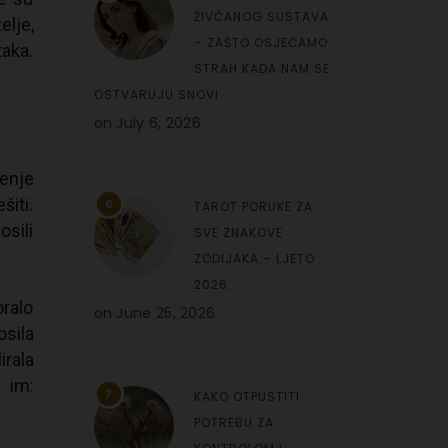
ŽIVČANOG SUSTAVA
elje,
– ZAŠTO OSJEĆAMO
taka.
STRAH KADA NAM SE
OSTVARUJU SNOVI
on
July 6, 2026
enje
šiti.
6
TAROT PORUKE ZA
osili
SVE ZNAKOVE
ZODIJAKA – LJETO
2026.
oralo
on
June 25, 2026
osila
rala
 im:
7
KAKO OTPUSTITI
POTREBU ZA