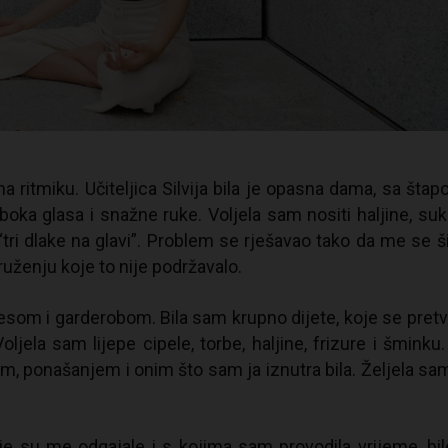
 ritmiku. Učiteljica Silvija bila je opasna dama, sa šta
boka glasa i snažne ruke. Voljela sam nositi haljine, suk
“tri dlake na glavi”. Problem se rješavao tako da me se š
ruženju koje to nije podržavalo.
esom i garderobom. Bila sam krupno dijete, koje se pretv
oljela sam lijepe cipele, torbe, haljine, frizure i šminku
, ponašanjem i onim što sam ja iznutra bila. Željela sam
e su me odgajale i s kojima sam provodila vrijeme, bil