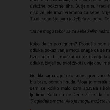
uslužne, pokorne, tihe. Šutjele su i radi
nisu željele imati vremena za sebe. Vrij
To nije ono što sam ja željela za sebe. To
“Ja ne mogu tako! Ja za sebe želim nešto
Kako da to postignem? Pronašla sam 
odluka, pokazivanje moći, snage da se mog
Uzor su mi bili muškarci u okruženju koji
odluke, živjeli su svoj život i uvijek su i
Gradila sam svijet oko sebe agresivno. Pr
biti brzo, odmah i sada. Moja je morala b
sam se koliko malo sam spavala i koli
ljudima. Kada su se žene žalile da im
“Pogledajte mene! Ako ja mogu, možete i v