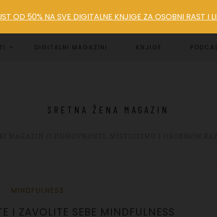
T OD 50% NA SVE DIGITALNE KNJIGE ZA OSOBNI RAST I 
TI
DIGITALNI MAGAZINI
KNJIGE
PODCA
SRETNA ŽENA MAGAZIN
KI MAGAZIN O DUHOVNOSTI, MISTICIZMU I OSOBNOM RA
MINDFULNESS
E I ZAVOLITE SEBE MINDFULNESS