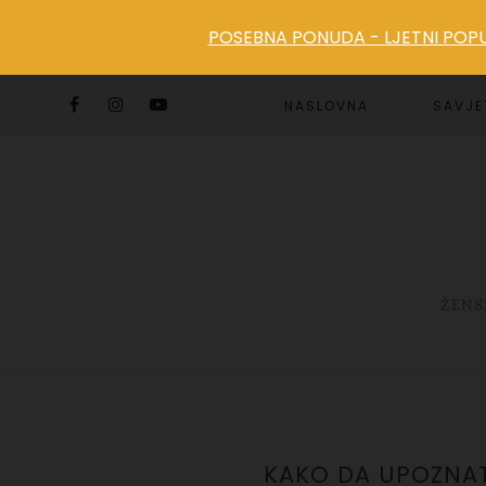
POSEBNA PONUDA - LJETNI POPUS
NASLOVNA
SAVJE
ŽENS
KAKO DA UPOZNAT