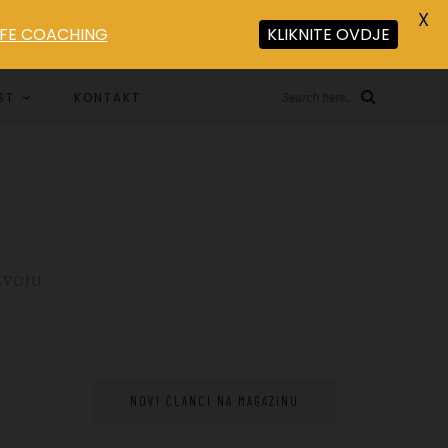
X
LIFE COACHING
KLIKNITE OVDJE
ST
KONTAKT
Search here...
ZVOJU
NOVI ČLANCI NA MAGAZINU