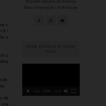
YouTube kanalu za dnevnu
dozu inspiracije i motivacije:
ene s
 ih i
la u
VOĐENE MEDITACIJE NA YOUTUBE
KANALU
vot u
šnji
Video
Player
rodi.
ja.
00:00
26:36
ku da
 ova