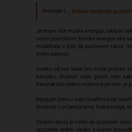
Pročitajte i...
Vođena meditacija za umiriva
Ja imam više muške energije, rekla bi n
većim postotkom ženske energije oko sebe 
modelirala u želji da postanem takva. 
svom balansu.
Svatko od nas kada želi može pronaći seb
trenutku. Vrijeme sada govori nam ka
trenutak kao jedino vrijeme koje nam je p
Njegujte ženu u sebi ritualima koje osjetit
Druženje s prijateljicama. Dobra knjiga, sm
Osobni razvoj je način da upoznate sebe. 
upoznate jedinu osobu s kojom provodi