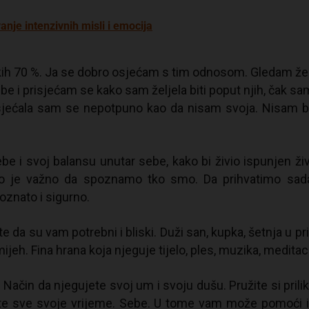
nje intenzivnih misli i emocija
ekih 70 %. Ja se dobro osjećam s tim odnosom. Gledam ž
i prisjećam se kako sam željela biti poput njih, čak sam
Osjećala sam se nepotpuno kao da nisam svoja. Nisam bi
e i svoj balansu unutar sebe, kako bi živio ispunjen ži
ko je važno da spoznamo tko smo. Da prihvatimo sada
oznato i sigurno.
e da su vam potrebni i bliski. Duži san, kupka, šetnja u pri
ijeh. Fina hrana koja njeguje tijelo, ples, muzika, meditaci
Način da njegujete svoj um i svoju dušu. Pružite si prili
te sve svoje vrijeme. Sebe. U tome vam može pomoći i