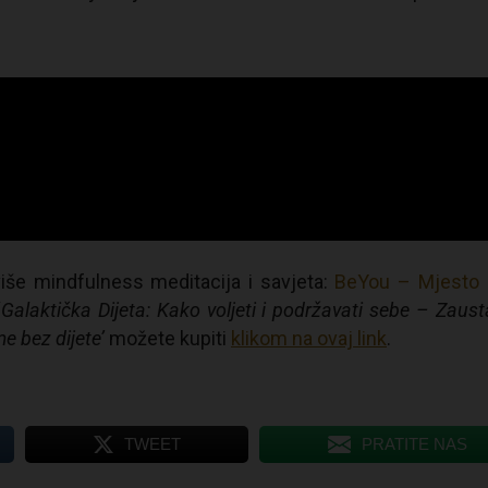
iše mindfulness meditacija i savjeta:
BeYou – Mjesto 
‘
Galaktička Dijeta: Kako voljeti i podržavati sebe – Zaust
e bez dijete’
možete kupiti
klikom na ovaj link
.
TWEET
PRATITE NAS