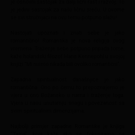
je osnovni sastojak za dalji lični rast i razvoj. To
je jedini sastojak za našu ličnu sreću. U ovome
se svi stručnjaci na ovu temu potpuno slažu!
Nastojati upoznati i znati sebe je jako
romantično! Romantika je nova religija ovog
vremena. Traženje sebe potpuno pripada tome,
kaže holandski filozof Hans Kennepohl u svojoj
knjizi “Mi nismo nikada bili ovoliko romantični”.
Zapadna spiritualnost današnjice je jako
romantična. Ono po čemu to prepoznajemo je
vjera u ono Božansko u nama i traženje toga.
Vjera u našu unutarnju snagu i povezanost sa
svim spiritualnim dimenzijama.
Najbolji primjer zapadne Romantike je knjiga
“Tajna”, koja kaže ako se fokusiramo na