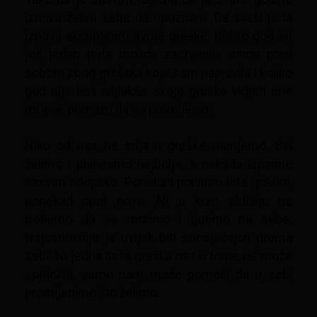
iznova želim sebe da upoznam. Da svaki puta
iznova akceptiram svoje greške. Koliko god se
još jedan puta možda zacrvenila sama pred
sobom zbog grešaka koje sam napravila i koliko
god nije baš najlakše svoje greške vidjeti one
mi ipak pomažu da se promijenim.
Niko od nas ne srlja u greške namjerno. Svi
želimo i planiramo najbolje, a nekada ispadne
sasvim naopako. Ponekad pravimo iste greške,
ponekad opet nove. Ni u kom slučaju ne
trebamo da se mrzimo i ljutimo na sebe.
Najosnovnije je uvijek biti suosjećajan prema
sebi. Ni jedna naša greška nas u tome ne može
spriječiti, samo nam može pomoći da u sebi
promijenimo što želimo.