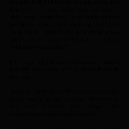
Uspješni ljudi, ljudi koji se osjećaju dobro, ljudi
koji su spontani i koji su autentični su najčešće
dobri uzori. Autentičnost je u zadnje vrijeme
postala visoki nivo naših ideala. Ali, šta je to u
stvari što mi tražimo? Šta je to što ja svake
godine iznova upoznam? Šta ja to radim kada
sebe iznova upoznajem?
Prije nego li dalje nastavim na ovu temu, moram
ponoviti rečenice iz jednog od mojih ranijih
kolumni.
“Ništa na svijetu nije statično! Sve se svaki dan
iznova mijenja, pa tako i mi sami. Mijenjamo se
kroz naša iskustva, kroz učenja, lična
usavršavanja kroz sve uspone i padove.”
Tako da je sasvim logična da ja svake godine