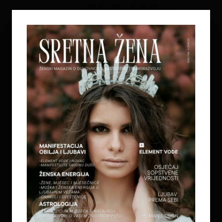
titulu Heroja Regije u
Rotterdam-u, za njene
inovativne ideje kao i
pozitivan utjecaj koji je imao
njen rad – poznata je po
svojim projektima pričanja
ličnih priča i bilježenja
nematerijalne baštine. Stalna
je stručna saradnica i
kolumnistica
www.sretnazena.com
magazina. Majka je troje djece
i baka dvoje unučadi. U BiH je
stekla diplome prosvjetnog
radnika: nastavnik našeg
jezika i književnosti i
nastavnik predškolskog