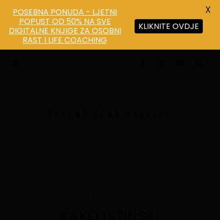
X
POSEBNA PONUDA - LJETNI
POPUST OD 50% NA SVE
KLIKNITE OVDJE
DIGITALNE KNJIGE ZA OSOBNI
Save
RAST I LIFE COACHING
SRETNA ŽENA MAGAZIN
ŽENSKI MAGAZIN O DUHOVNOSTI, MISTICIZMU I
OSOBNOM RAZVOJU
SPIRITUALNOST
KAKO ISTINSKI