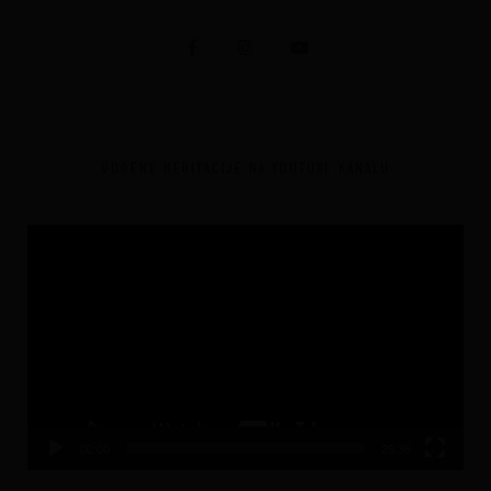
VOĐENE MEDITACIJE NA YOUTUBE KANALU
Video
Player
00:00
26:36