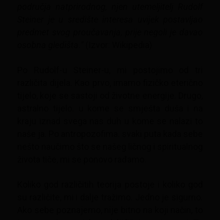
područja natprirodnog, njen utemeljitelj Rudolf
Steiner je u središte interesa uvijek postavljao
predmet svog proučavanja, prije negoli je davao
osobna gledišta.”
(Izvor: Wikipedia)
Po Rudolf-u Steiner-u, mi postojimo od tri
različita dijela. Kao prvo, imamo fizičko eterično
tijelo, koje se sastoji od životne energije. Drugo,
astralno tijelo. u kome se smješta duša i na
kraju iznad svega nas duh u kome se nalazi to
naše ja. Po antropozofima. svaki puta kada sebe
nešto naučimo što se našeg ličnog i spiritualnog
života tiče, mi se ponovo rađamo.
Koliko god različitih teorija postoje i koliko god
su različite, mi i dalje tražimo. Jedno je sigurno.
Ako sebe poznajemo, nije bitno na koji način, to