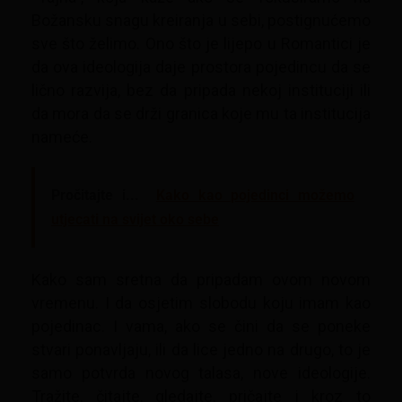
Božansku snagu kreiranja u sebi, postignućemo
sve što želimo. Ono što je lijepo u Romantici je
da ova ideologija daje prostora pojedincu da se
lično razvija, bez da pripada nekoj instituciji ili
da mora da se drži granica koje mu ta institucija
nameće.
Pročitajte i...
Kako kao pojedinci možemo
utjecati na svijet oko sebe
Kako sam sretna da pripadam ovom novom
vremenu. I da osjetim slobodu koju imam kao
pojedinac. I vama, ako se čini da se poneke
stvari ponavljaju, ili da lice jedno na drugo, to je
samo potvrda novog talasa, nove ideologije.
Tražite, čitajte, gledajte, pričajte i kroz to