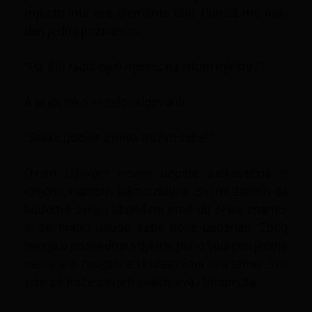
mjesto ima sve elemente raja. Upitala me neki
dan jedna poznanica:
“Pa, šta radiš cijeli mjesec na istom mjestu?”
A ja joj tako veselo odgovorih:
”Svake godine iznova tražim sebe!”
Ovom izjavom nisam uopšte sarkastična ili
cinična, naprotiv jako ozbiljna. Svi mi želimo da
budemo svoji i ubijeđeni smo da sebe znamo.
Ili se hrabri usude sebe bolje upoznati. Zbog
ovoga u posljednje vrijeme puno ljudi posjećuje
seminare, radionice i kurseve na ovu temu. Sve
više se traže savjeti coach-eva i terapeuta.