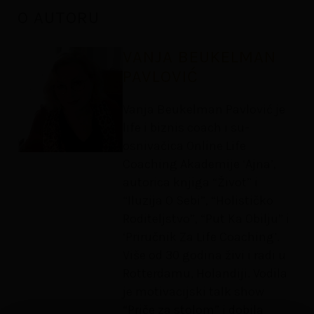
O AUTORU
VANJA BEUKELMAN
PAVLOVIĆ
Vanja Beukelman Pavlović je
life i biznis coach i su-
osnivačica Online Life
Coaching Akademije ‘Ajna’,
autorica knjiga “Život” i
“Iluzija O Sebi”, “Holističko
Roditeljstvo”, “Put Ka Obilju” i
‘Priručnik Za Life Coaching’.
Više od 30 godina živi i radi u
Rotterdamu, Holandiji. Vodila
je motivacijski talk show
“Priče za stolom” i dobila