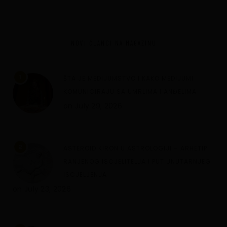
NOVI ČLANCI NA MAGAZINU
1
ŠTA JE MEDIJUMSTVO I KAKO MEDIJUMI
KOMUNICIRAJU SA UMRLIMA I ANĐELIMA
on
July 29, 2026
2
ASTEROID KIRON U ASTROLOGIJI – ARHETIP
RANJENOG ISCJELITELJA I PUT UNUTARNJEG
ISCJELJENJA
on
July 23, 2026