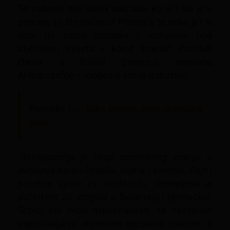
To traženje nije uvijek baš lako. Ko je i šta je u
principu to što tražimo? Postoji li to neko ja? Ili
smo mi samo umotani i usmjereni pod
utjecajem svijeta u kome živimo? Pročitah
članak o Rudolf Steiner-u, osnivaču
Antropozofije – moderne struje u društvu.
Pročitajte i...
Kako pronaći svoje spiritualno
sidro
“Antropozofija je skup ezoteričnog znanja o
duhovnoj naravi čovjeka, svijeta i svemira. Daje i
posebne upute za meditaciju. Utemeljena je
početkom 20. stoljeća u Švicarskoj i Njemačkoj.
Težeći što većoj nepristranosti, sa namjerom
uspostavljanja objektivne egzaktne znanosti s