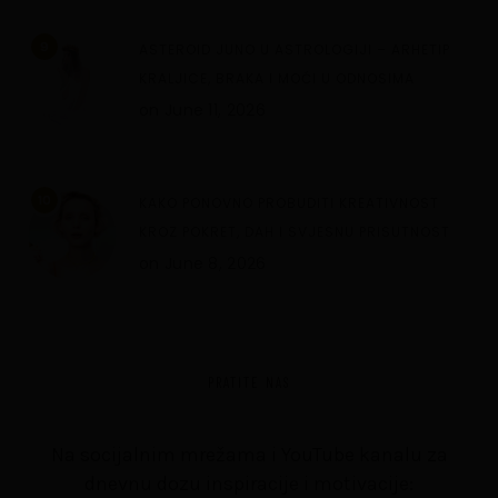
9
ASTEROID JUNO U ASTROLOGIJI – ARHETIP
KRALJICE, BRAKA I MOĆI U ODNOSIMA
on
June 11, 2026
10
KAKO PONOVNO PROBUDITI KREATIVNOST
KROZ POKRET, DAH I SVJESNU PRISUTNOST
on
June 8, 2026
PRATITE NAS
Na socijalnim mrežama i YouTube kanalu za
dnevnu dozu inspiracije i motivacije: