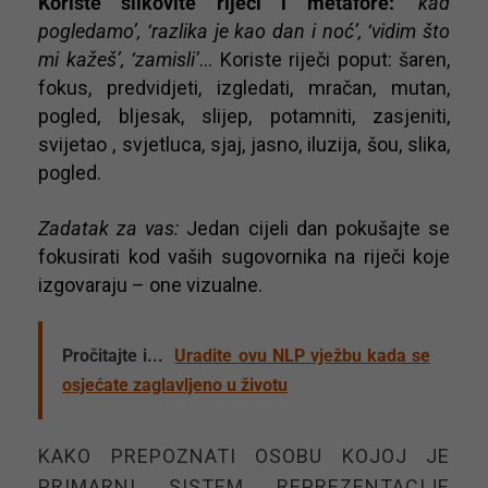
Koriste slikovite riječi i metafore:
‘kad
pogledamo’, ‘razlika je kao dan i noć’, ‘vidim što
mi kažeš’, ‘zamisli’
… Koriste riječi poput: šaren,
fokus, predvidjeti, izgledati, mračan, mutan,
pogled, bljesak, slijep, potamniti, zasjeniti,
svijetao , svjetluca, sjaj, jasno, iluzija, šou, slika,
pogled.
Zadatak za vas:
Jedan cijeli dan pokušajte se
fokusirati kod vaših sugovornika na riječi koje
izgovaraju – one vizualne.
Pročitajte i...
Uradite ovu NLP vježbu kada se
osjećate zaglavljeno u životu
KAKO PREPOZNATI OSOBU KOJOJ JE
PRIMARNI SISTEM REPREZENTACIJE