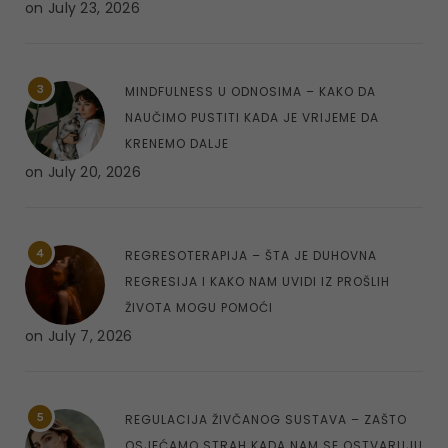
on
July 23, 2026
3
MINDFULNESS U ODNOSIMA – KAKO DA
NAUČIMO PUSTITI KADA JE VRIJEME DA
KRENEMO DALJE
on
July 20, 2026
4
REGRESOTERAPIJA – ŠTA JE DUHOVNA
REGRESIJA I KAKO NAM UVIDI IZ PROŠLIH
ŽIVOTA MOGU POMOĆI
on
July 7, 2026
5
REGULACIJA ŽIVČANOG SUSTAVA – ZAŠTO
OSJEĆAMO STRAH KADA NAM SE OSTVARUJU