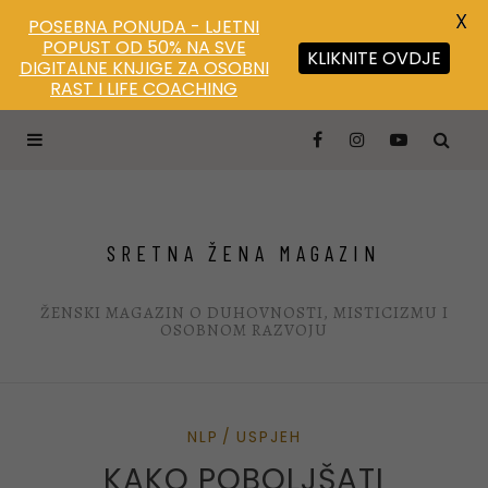
X
POSEBNA PONUDA - LJETNI
POPUST OD 50% NA SVE
KLIKNITE OVDJE
DIGITALNE KNJIGE ZA OSOBNI
Save
RAST I LIFE COACHING
SRETNA ŽENA MAGAZIN
ŽENSKI MAGAZIN O DUHOVNOSTI, MISTICIZMU I
OSOBNOM RAZVOJU
NLP
USPJEH
KAKO POBOLJŠATI