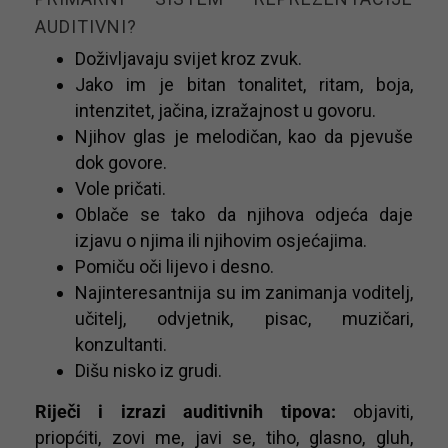
AUDITIVNI?
Doživljavaju svijet kroz zvuk.
Jako im je bitan tonalitet, ritam, boja,
intenzitet, jačina, izražajnost u govoru.
Njihov glas je melodičan, kao da pjevuše
dok govore.
Vole pričati.
Oblače se tako da njihova odjeća daje
izjavu o njima ili njihovim osjećajima.
Pomiču oči lijevo i desno.
Najinteresantnija su im zanimanja voditelj,
učitelj, odvjetnik, pisac, muzičari,
konzultanti.
Dišu nisko iz grudi.
Riječi i izrazi auditivnih tipova:
objaviti,
priopćiti, zovi me, javi se, tiho, glasno, gluh,