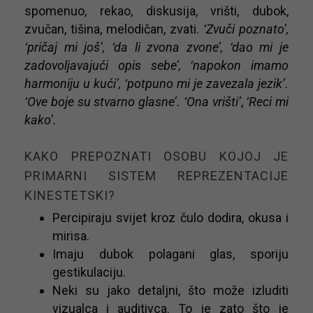
spomenuo, rekao, diskusija, vrišti, dubok,
zvučan, tišina, melodičan, zvati.
‘Zvuči poznato’,
‘pričaj mi još’, ‘da li zvona zvone’, ‘dao mi je
zadovoljavajući opis sebe’, ‘napokon imamo
harmoniju u kući’, ‘potpuno mi je zavezala jezik’.
‘Ove boje su stvarno glasne’. ‘Ona vrišti’
,
‘Reci mi
kako’.
KAKO PREPOZNATI OSOBU KOJOJ JE
PRIMARNI SISTEM REPREZENTACIJE
KINESTETSKI?
Percipiraju svijet kroz čulo dodira, okusa i
mirisa.
Imaju dubok polagani glas, sporiju
gestikulaciju.
Neki su jako detaljni, što može izluditi
vizualca i auditivca. To je zato što je