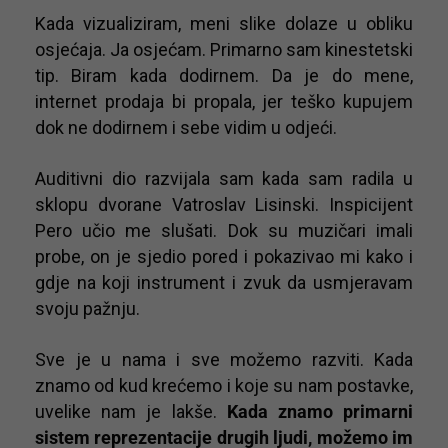
Kada vizualiziram, meni slike dolaze u obliku
osjećaja. Ja osjećam. Primarno sam kinestetski
tip. Biram kada dodirnem. Da je do mene,
internet prodaja bi propala, jer teško kupujem
dok ne dodirnem i sebe vidim u odjeći.
Auditivni dio razvijala sam kada sam radila u
sklopu dvorane Vatroslav Lisinski. Inspicijent
Pero učio me slušati. Dok su muzičari imali
probe, on je sjedio pored i pokazivao mi kako i
gdje na koji instrument i zvuk da usmjeravam
svoju pažnju.
Sve je u nama i sve možemo razviti. Kada
znamo od kud krećemo i koje su nam postavke,
uvelike nam je lakše.
Kada znamo primarni
sistem reprezentacije drugih ljudi, možemo im