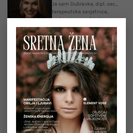
Ja sam Dubravka, dipl. oec.,
terapeutska savjetnica,
poduzetnica i učiteljica
mindfulnessa. Karijeru sam
počela graditi u obiteljskoj
tvrtki koja je u to vrijeme bila
vodeća proizvodna tvrtka u
segmentu pekarstva.
Ekonomski fakultet, izazovni
duh i životne okolnosti dovele
su me do rada u vodećim
ugostiteljskim tvrtkama, gdje
sam bila konzultant i
menadžer. No, višegodišnji
nebrojeni radni sati te ubrzan i
stresan način života doveli su
me i do burnouta, 37