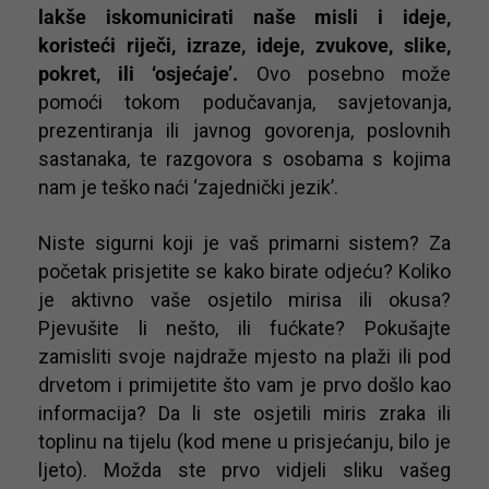
lakše iskomunicirati naše misli i ideje,
koristeći riječi, izraze, ideje, zvukove, slike,
pokret, ili ‘osjećaje’.
Ovo posebno može
pomoći tokom podučavanja, savjetovanja,
prezentiranja ili javnog govorenja, poslovnih
sastanaka, te razgovora s osobama s kojima
nam je teško naći ‘zajednički jezik’.
Niste sigurni koji je vaš primarni sistem? Za
početak prisjetite se kako birate odjeću? Koliko
je aktivno vaše osjetilo mirisa ili okusa?
Pjevušite li nešto, ili fućkate? Pokušajte
zamisliti svoje najdraže mjesto na plaži ili pod
drvetom i primijetite što vam je prvo došlo kao
informacija? Da li ste osjetili miris zraka ili
toplinu na tijelu (kod mene u prisjećanju, bilo je
ljeto). Možda ste prvo vidjeli sliku vašeg