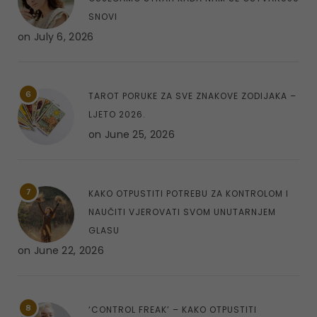
SNOVI
on
July 6, 2026
6
TAROT PORUKE ZA SVE ZNAKOVE ZODIJAKA –
LJETO 2026.
on
June 25, 2026
7
KAKO OTPUSTITI POTREBU ZA KONTROLOM I
NAUČITI VJEROVATI SVOM UNUTARNJEM
GLASU
on
June 22, 2026
8
‘CONTROL FREAK’ – KAKO OTPUSTITI