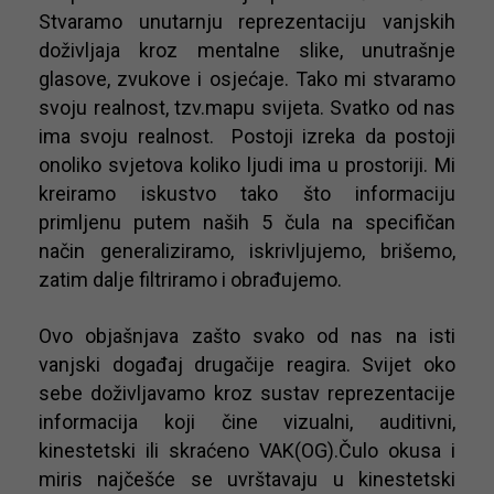
Stvaramo unutarnju reprezentaciju vanjskih
doživljaja kroz mentalne slike, unutrašnje
glasove, zvukove i osjećaje. Tako mi stvaramo
svoju realnost, tzv.mapu svijeta. Svatko od nas
ima svoju realnost. Postoji izreka da postoji
onoliko svjetova koliko ljudi ima u prostoriji. Mi
kreiramo iskustvo tako što informaciju
primljenu putem naših 5 čula na specifičan
način generaliziramo, iskrivljujemo, brišemo,
zatim dalje filtriramo i obrađujemo.
Ovo objašnjava zašto svako od nas na isti
vanjski događaj drugačije reagira. Svijet oko
sebe doživljavamo kroz sustav reprezentacije
informacija koji čine vizualni, auditivni,
kinestetski ili skraćeno VAK(OG).Čulo okusa i
miris najčešće se uvrštavaju u kinestetski