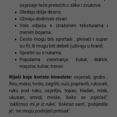
osjećaje teže pretočiti u slike i zvukove.
Gledaju dolje desno.
Uživaju dodirivati stvari.
Vole odjeću s izraženim teksturama i
mirnim bojama.
Često mogu biti sportaši , plesači i super
su fit, ili mogu biti debeli (uživaju u hrani).
Spretni su s rukama.
Popularna zanimanja: zubar, doktor,
majstor, kuhar, trener.
Riječi koje koriste kinestete:
osjećati, grubo ,
fino, meko, tvrdo, zagrliti, vući, popraviti, rukovati,
ruku pod ruku, osjetljiv, topao, hladan, mlak,
ukusan, smrdi, miriše, ‘
kako se osjećaš’,
‘iskliznuo mi je iz ruke’, ‘šokiran sam’, ‘pobijedila
je’, ‘ne mogu podnijeti pritisak’.