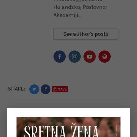
Holandskoj Poslovnoj
Akademiji.
See author's posts
SHARE:
SAVE
Previous post:
«
KAKO ŽIVJETI POZITIVNIJI I SRETNIJI ŽIVOT