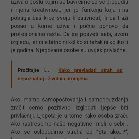
uživa u poslu kojim se bavi čime će se probuditi
i njena kreativnost, jer je funkciju koju ima
postigla baš kroz svoju kreativnost, ili da traži
posao u kome uživa i počne ponovo da
profesionalno raste. Da se posveti sebi, svom
izgledu, jer nije bitno ni koliko si težak ni koliko ti
je godina. Njegovane osobe su uvijek privlačne.
Pročitajte i...
Kako prevladati strah od
nepoznatog i životnih promjena
Ako imamo samopoštovanja i samopouzdanja
zračit ćemo pozitivno, izgledati ljepše biti
privlačniji. Ljepota je u tome kako osoba zrači.
Ako rastresemo naše negativne misli o sebi .
Ako se oslobodimo straha od “Šta ako…?”,