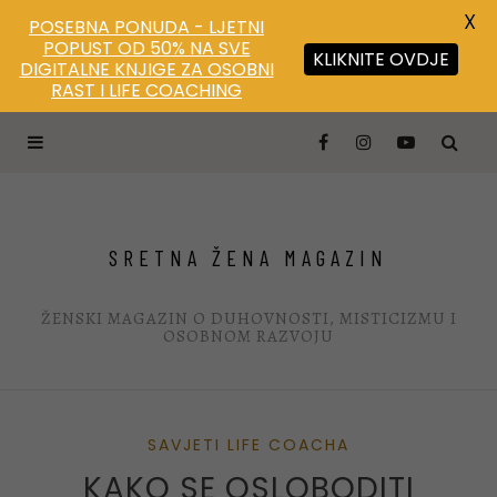
X
POSEBNA PONUDA - LJETNI
POPUST OD 50% NA SVE
KLIKNITE OVDJE
DIGITALNE KNJIGE ZA OSOBNI
Save
RAST I LIFE COACHING
SRETNA ŽENA MAGAZIN
ŽENSKI MAGAZIN O DUHOVNOSTI, MISTICIZMU I
OSOBNOM RAZVOJU
SAVJETI LIFE COACHA
KAKO SE OSLOBODITI