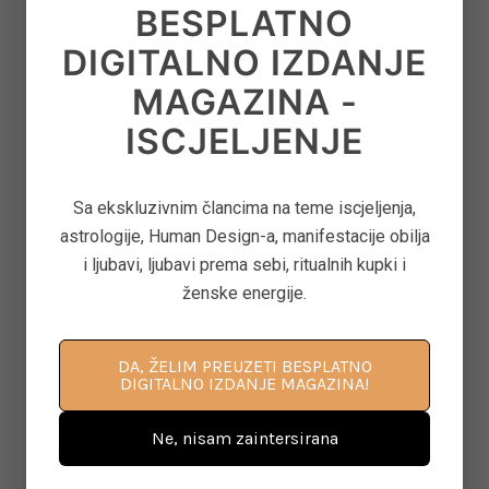
BESPLATNO
DIGITALNO IZDANJE
KAKO IZAĆI IZ ULOGE ŽRTVE I PROMIJENITI SVOJ ŽIVOT
November 9, 2021
MAGAZINA -
ISCJELJENJE
Sa ekskluzivnim člancima na teme iscjeljenja,
astrologije, Human Design-a, manifestacije obilja
i ljubavi, ljubavi prema sebi, ritualnih kupki i
ženske energije.
DA, ŽELIM PREUZETI BESPLATNO
DIGITALNO IZDANJE MAGAZINA!
Ne, nisam zaintersirana
KAKO POBEDITI STRAH OD PROMENE I ŽIVETI ŽIVOT PUNIM