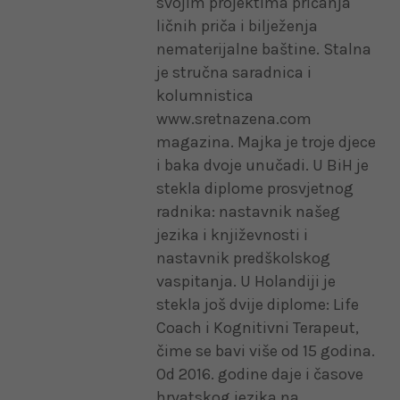
svojim projektima pričanja
ličnih priča i bilježenja
nematerijalne baštine. Stalna
je stručna saradnica i
kolumnistica
www.sretnazena.com
magazina. Majka je troje djece
i baka dvoje unučadi. U BiH je
stekla diplome prosvjetnog
radnika: nastavnik našeg
jezika i književnosti i
nastavnik predškolskog
vaspitanja. U Holandiji je
stekla još dvije diplome: Life
Coach i Kognitivni Terapeut,
čime se bavi više od 15 godina.
Od 2016. godine daje i časove
hrvatskog jezika na