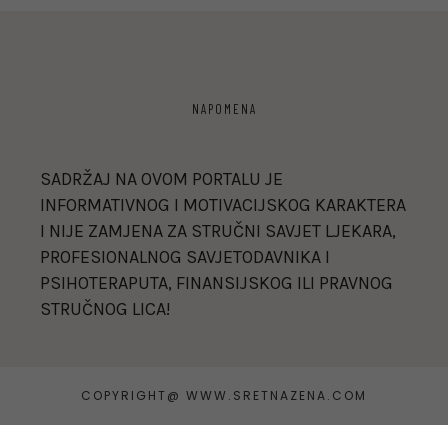
NAPOMENA
SADRŽAJ NA OVOM PORTALU JE
INFORMATIVNOG I MOTIVACIJSKOG KARAKTERA
I NIJE ZAMJENA ZA STRUČNI SAVJET LJEKARA,
PROFESIONALNOG SAVJETODAVNIKA I
PSIHOTERAPUTA, FINANSIJSKOG ILI PRAVNOG
STRUČNOG LICA!
COPYRIGHT@ WWW.SRETNAZENA.COM