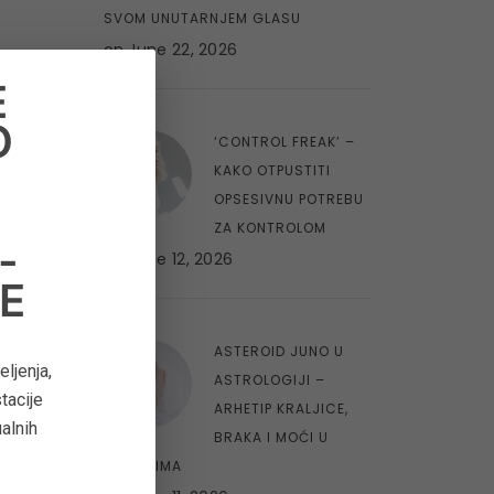
SVOM UNUTARNJEM GLASU
on
June 22, 2026
E
O
8
‘CONTROL FREAK’ –
O
KAKO OTPUSTITI
OPSESIVNU POTREBU
ZA KONTROLOM
-
on
June 12, 2026
E
9
ASTEROID JUNO U
ljenja,
ASTROLOGIJI –
tacije
ARHETIP KRALJICE,
ualnih
BRAKA I MOĆI U
ODNOSIMA