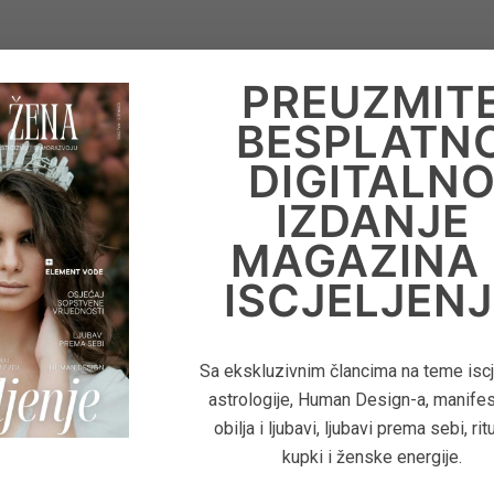
PREUZMIT
BESPLATN
DIGITALN
IZDANJE
MAGAZINA 
ISCJELJENJ
Sa ekskluzivnim člancima na teme iscje
astrologije, Human Design-a, manifes
obilja i ljubavi, ljubavi prema sebi, rit
kupki i ženske energije.