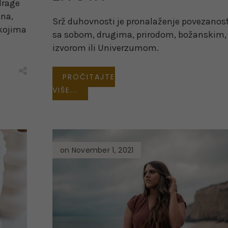
drage
ina,
Srž duhovnosti je pronalaženje povezanost
 kojima
sa sobom, drugima, prirodom, božanskim,
izvorom ili Univerzumom.
PROČITAJTE
VIŠE...
on November 1, 2021