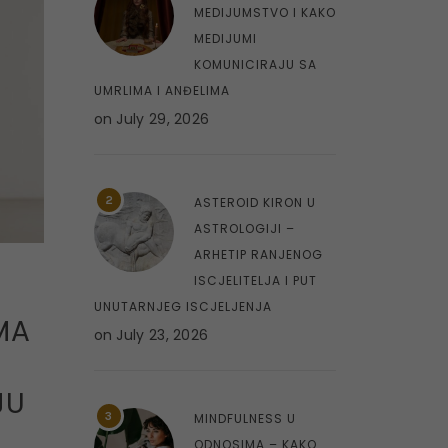
MEDIJUMSTVO I KAKO
MEDIJUMI
KOMUNICIRAJU SA
UMRLIMA I ANĐELIMA
on
July 29, 2026
2
ASTEROID KIRON U
ASTROLOGIJI –
ARHETIP RANJENOG
ISCJELITELJA I PUT
UNUTARNJEG ISCJELJENJA
MA
on
July 23, 2026
JU
3
MINDFULNESS U
ODNOSIMA – KAKO