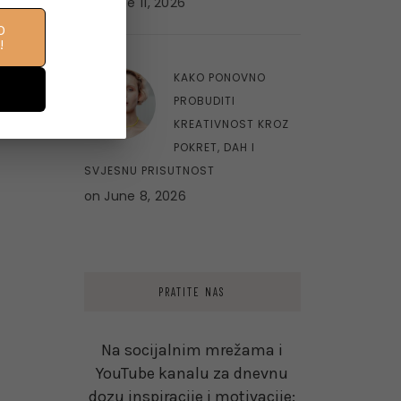
on
June 11, 2026
O
!
10
KAKO PONOVNO
PROBUDITI
KREATIVNOST KROZ
POKRET, DAH I
SVJESNU PRISUTNOST
on
June 8, 2026
PRATITE NAS
Na socijalnim mrežama i
YouTube kanalu za dnevnu
dozu inspiracije i motivacije: