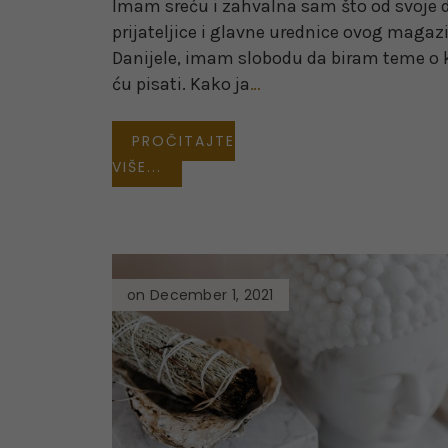
Imam sreću i zahvalna sam što od svoje 
prijateljice i glavne urednice ovog magaz
Danijele, imam slobodu da biram teme o
ću pisati. Kako ja
…
PROČITAJTE
VIŠE...
on December 1, 2021