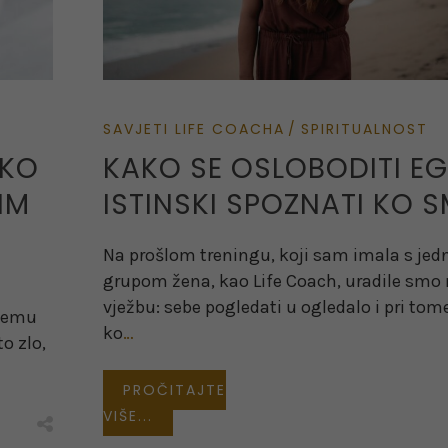
SAVJETI LIFE COACHA
SPIRITUALNOST
AKO
KAKO SE OSLOBODITI EG
IM
ISTINSKI SPOZNATI KO 
Na prošlom treningu, koji sam imala s je
grupom žena, kao Life Coach, uradile smo
vježbu: sebe pogledati u ogledalo i pri tome
njemu
ko
…
to zlo,
PROČITAJTE
VIŠE...