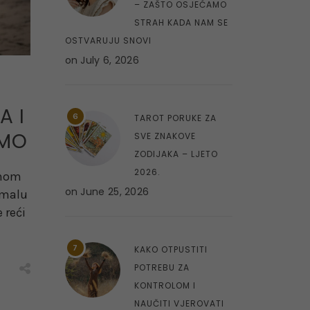
– ZAŠTO OSJEĆAMO
STRAH KADA NAM SE
OSTVARUJU SNOVI
on
July 6, 2026
A I
6
TAROT PORUKE ZA
SMO
SVE ZNAKOVE
ZODIJAKA – LJETO
2026.
dnom
on
June 25, 2026
 malu
 reći
7
KAKO OTPUSTITI
POTREBU ZA
KONTROLOM I
NAUČITI VJEROVATI