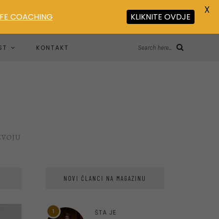
X
LIFE COACHING
KLIKNITE OVDJE
ST
KONTAKT
Search here...
ZVOJU
NOVI ČLANCI NA MAGAZINU
1
ŠTA JE