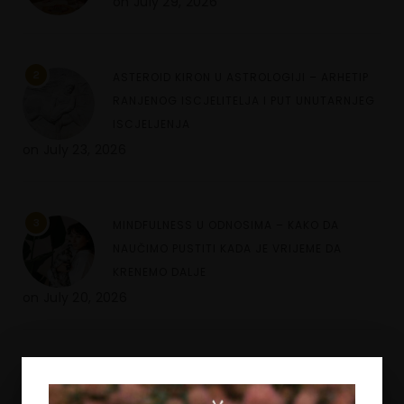
on
July 29, 2026
2
ASTEROID KIRON U ASTROLOGIJI – ARHETIP
RANJENOG ISCJELITELJA I PUT UNUTARNJEG
ISCJELJENJA
on
July 23, 2026
3
MINDFULNESS U ODNOSIMA – KAKO DA
NAUČIMO PUSTITI KADA JE VRIJEME DA
KRENEMO DALJE
on
July 20, 2026
4
REGRESOTERAPIJA – ŠTA JE DUHOVNA
REGRESIJA I KAKO NAM UVIDI IZ PROŠLIH