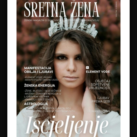
ŽIVOTA MOGU POMOĆI
on
July 7, 2026
5
REGULACIJA ŽIVČANOG SUSTAVA – ZAŠTO
OSJEĆAMO STRAH KADA NAM SE OSTVARUJU
SNOVI
on
July 6, 2026
6
TAROT PORUKE ZA SVE ZNAKOVE ZODIJAKA –
LJETO 2026.
on
June 25, 2026
7
KAKO OTPUSTITI POTREBU ZA KONTROLOM I