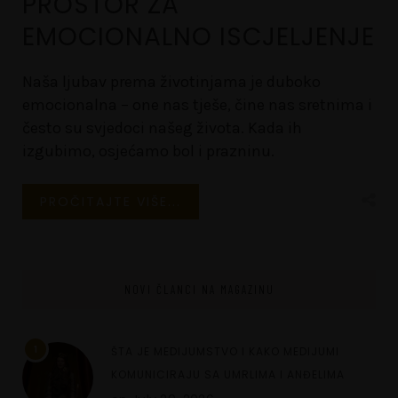
PROSTOR ZA
EMOCIONALNO ISCJELJENJE
Naša ljubav prema životinjama je duboko
emocionalna – one nas tješe, čine nas sretnima i
često su svjedoci našeg života. Kada ih
izgubimo, osjećamo bol i prazninu.
PROČITAJTE VIŠE...
NOVI ČLANCI NA MAGAZINU
1
ŠTA JE MEDIJUMSTVO I KAKO MEDIJUMI
KOMUNICIRAJU SA UMRLIMA I ANĐELIMA