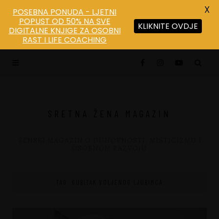
X
POSEBNA PONUDA - LJETNI
POPUST OD 50% NA SVE
KLIKNITE OVDJE
DIGITALNE KNJIGE ZA OSOBNI
RAST I LIFE COACHING
SRETNA ŽENA MAGAZIN
ŽENSKI MAGAZIN O DUHOVNOSTI, MISTICIZMU I
OSOBNOM RAZVOJU
TAG: GUBITAK VOLJENOG LJUBIMCA