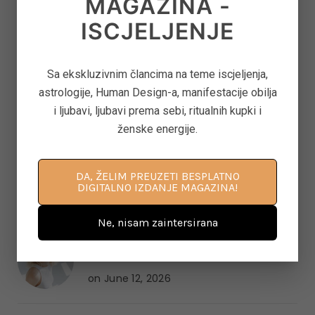
MAGAZINA -
ISCJELJENJE
6
TAROT PORUKE ZA SVE ZNAKOVE ZODIJAKA –
LJETO 2026.
on
June 25, 2026
Sa ekskluzivnim člancima na teme iscjeljenja,
astrologije, Human Design-a, manifestacije obilja
i ljubavi, ljubavi prema sebi, ritualnih kupki i
7
KAKO OTPUSTITI POTREBU ZA KONTROLOM I
ženske energije.
NAUČITI VJEROVATI SVOM UNUTARNJEM
GLASU
DA, ŽELIM PREUZETI BESPLATNO
on
June 22, 2026
DIGITALNO IZDANJE MAGAZINA!
Ne, nisam zaintersirana
8
‘CONTROL FREAK’ – KAKO OTPUSTITI
OPSESIVNU POTREBU ZA KONTROLOM
on
June 12, 2026