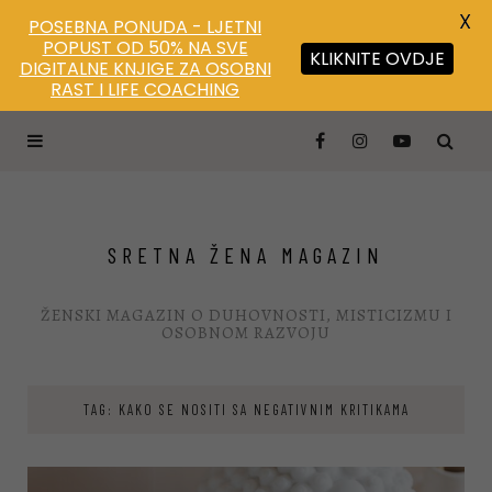
X
POSEBNA PONUDA - LJETNI
POPUST OD 50% NA SVE
KLIKNITE OVDJE
DIGITALNE KNJIGE ZA OSOBNI
RAST I LIFE COACHING
SRETNA ŽENA MAGAZIN
ŽENSKI MAGAZIN O DUHOVNOSTI, MISTICIZMU I
OSOBNOM RAZVOJU
TAG: KAKO SE NOSITI SA NEGATIVNIM KRITIKAMA