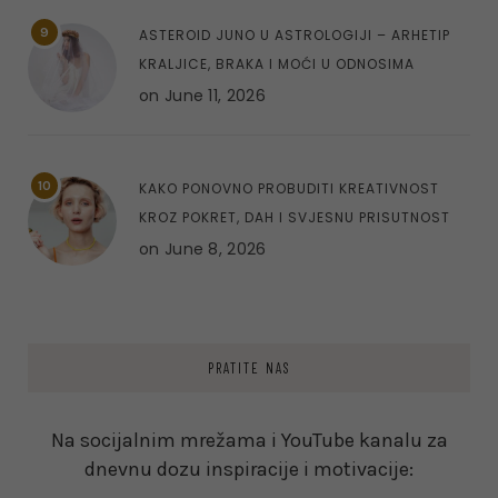
9
ASTEROID JUNO U ASTROLOGIJI – ARHETIP
KRALJICE, BRAKA I MOĆI U ODNOSIMA
on
June 11, 2026
10
KAKO PONOVNO PROBUDITI KREATIVNOST
KROZ POKRET, DAH I SVJESNU PRISUTNOST
on
June 8, 2026
PRATITE NAS
Na socijalnim mrežama i YouTube kanalu za
dnevnu dozu inspiracije i motivacije: