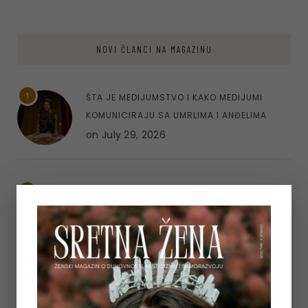
NOVI ČLANCI NA MAGAZINU
1
ŠTA JE MEDIJUMSTVO I KAKO MEDIJUMI
KOMUNICIRAJU SA UMRLIMA I ANĐELIMA
on
July 29, 2026
2
ASTEROID KIRON U ASTROLOGIJI – ARHETIP
RANJENOG ISCJELITELJA I PUT UNUTARNJEG
ISCJELJENJA
on
July 23, 2026
3
MINDFULNESS U ODNOSIMA – KAKO DA