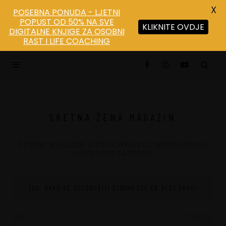
X
POSEBNA PONUDA - LJETNI
POPUST OD 50% NA SVE
KLIKNITE OVDJE
DIGITALNE KNJIGE ZA OSOBNI
RAST I LIFE COACHING
SRETNA ŽENA MAGAZIN
ŽENSKI MAGAZIN O DUHOVNOSTI, MISTICIZMU I
OSOBNOM RAZVOJU
TAG: KAKO SE OSLOBODITI STRAHA STA CE RECI DRUGI