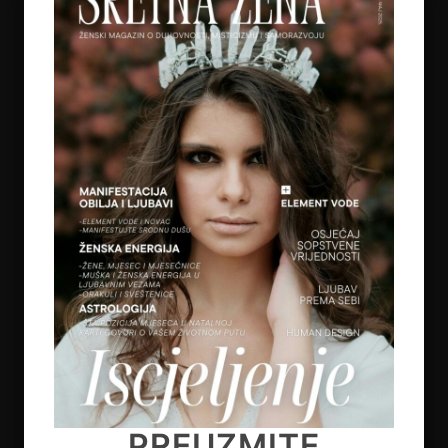
5
REGULACIJA ŽIVČANOG SUSTAVA – ZAŠTO
OSJEĆAMO STRAH KADA NAM SE OSTVARUJU
SNOVI
on
July 6, 2026
6
TAROT PORUKE ZA SVE ZNAKOVE ZODIJAKA –
LJETO 2026.
on
June 25, 2026
7
KAKO OTPUSTITI POTREBU ZA KONTROLOM I
NAUČITI VJEROVATI SVOM UNUTARNJEM
GLASU
PREUZMITE