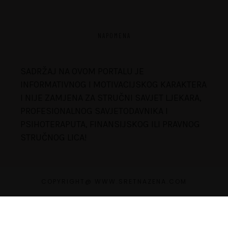
NAPOMENA
SADRŽAJ NA OVOM PORTALU JE
INFORMATIVNOG I MOTIVACIJSKOG KARAKTERA
I NIJE ZAMJENA ZA STRUČNI SAVJET LJEKARA,
PROFESIONALNOG SAVJETODAVNIKA I
PSIHOTERAPUTA, FINANSIJSKOG ILI PRAVNOG
STRUČNOG LICA!
COPYRIGHT@ WWW.SRETNAZENA.COM