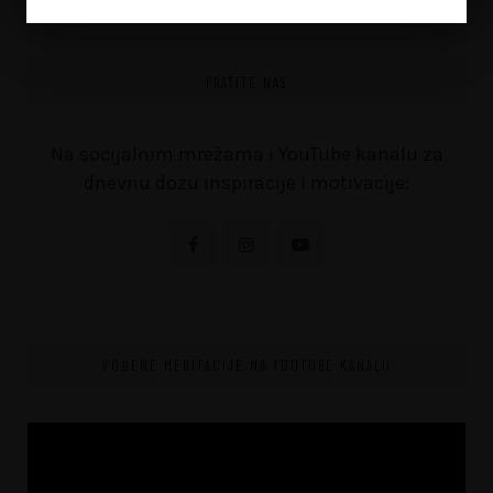
PRATITE NAS
Na socijalnim mrežama i YouTube kanalu za
dnevnu dozu inspiracije i motivacije:
VOĐENE MEDITACIJE NA YOUTUBE KANALU
Video
Player