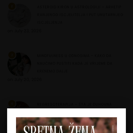
2
ASTEROID KIRON U ASTROLOGIJI – ARHETIP
RANJENOG ISCJELITELJA I PUT UNUTARNJEG
ISCJELJENJA
on
July 23, 2026
3
MINDFULNESS U ODNOSIMA – KAKO DA
NAUČIMO PUSTITI KADA JE VRIJEME DA
KRENEMO DALJE
on
July 20, 2026
4
REGRESOTERAPIJA – ŠTA JE DUHOVNA
REGRESIJA I KAKO NAM UVIDI IZ PROŠLIH
ŽIVOTA MOGU POMOĆI
on
July 7, 2026