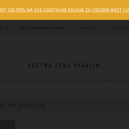
T OD 50% NA SVE DIGITALNE KNJIGE ZA OSOBNI RAST I 
TI
DIGITALNI MAGAZINI
KNJIGE
PODCA
SRETNA ŽENA MAGAZIN
KI MAGAZIN O DUHOVNOSTI, MISTICIZMU I OSOBNOM RA
TAG: KAKO ZAVOLJETI SEBE