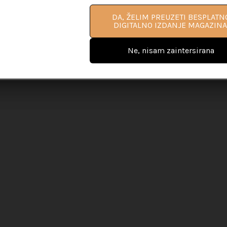
DA, ŽELIM PROČITATI VIŠE
DA, ŽELIM PREUZETI BESPLATN
INFORMACIJA O PRIRUČNIKU ZA L
DIGITALNO IZDANJE MAGAZINA
COACHING
Ne, nisam zaintersirana
Ne, nisam zaintersirana