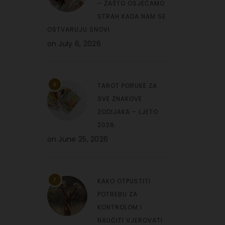
– ZAŠTO OSJEĆAMO
STRAH KADA NAM SE
OSTVARUJU SNOVI
on
July 6, 2026
6
TAROT PORUKE ZA
SVE ZNAKOVE
ZODIJAKA – LJETO
2026.
on
June 25, 2026
7
KAKO OTPUSTITI
POTREBU ZA
KONTROLOM I
NAUČITI VJEROVATI