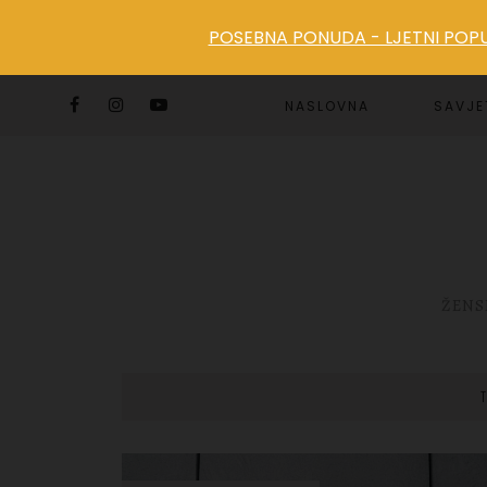
POSEBNA PONUDA - LJETNI POPUS
NASLOVNA
SAVJE
ŽENS