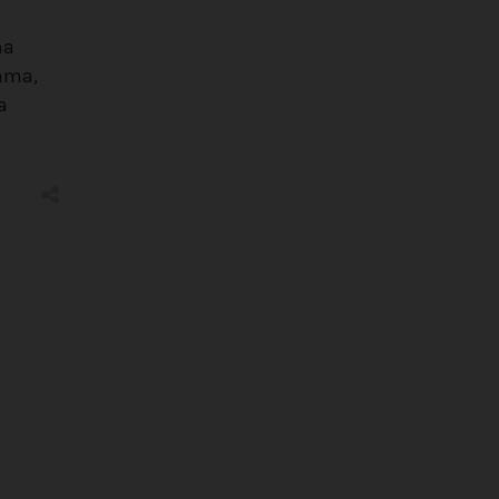
na
dama,
a