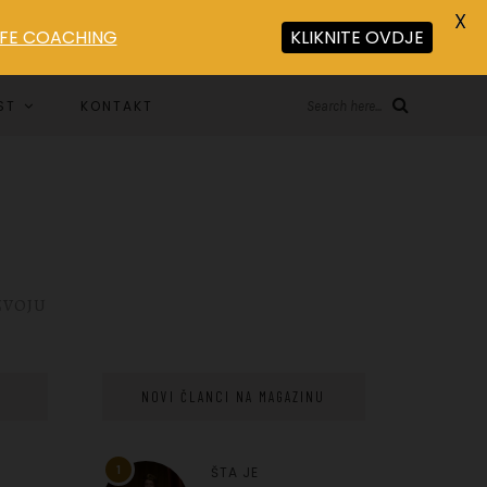
X
LIFE COACHING
KLIKNITE OVDJE
ST
KONTAKT
Search here...
ZVOJU
NOVI ČLANCI NA MAGAZINU
1
ŠTA JE