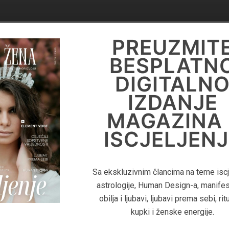
DIGITALN
PREUZMIT
KNJIGA
BESPLATN
'PRIRUČNIK 
DIGITALN
LIFE
IZDANJE
COACHING
MAGAZINA 
ISCJELJENJ
Za više informacija o Life Coaching
pročitajte digitalnu knjigu 'Priručnik Z
Sa ekskluzivnim člancima na teme iscje
Coaching - Kako pomoći klijentima
astrologije, Human Design-a, manifes
postignu duboku transformaciju i izgr
obilja i ljubavi, ljubavi prema sebi, rit
uspješan coaching biznis"
kupki i ženske energije.