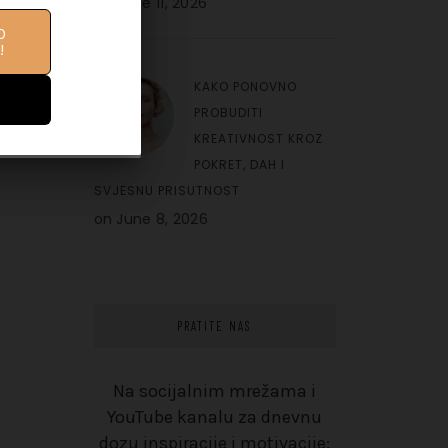
on
June 11, 2026
O
IFE
!
10
KAKO PONOVNO
PROBUDITI
KREATIVNOST KROZ
POKRET, DAH I
SVJESNU PRISUTNOST
on
June 8, 2026
PRATITE NAS
Na socijalnim mrežama i
YouTube kanalu za dnevnu
dozu inspiracije i motivacije: