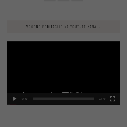
VOĐENE MEDITACIJE NA YOUTUBE KANALU
Video
Player
00:00
26:36