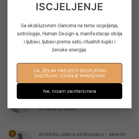
ISCJELJENJE
LJETO 2026.
on
June 25, 2026
Sa ekskluzivnim člancima na teme iscjeljenja,
astrologije, Human Design-a, manifestacije obilja
7
KAKO OTPUSTITI POTREBU ZA KONTROLOM I
i ljubavi, ljubavi prema sebi, ritualnih kupki i
NAUČITI VJEROVATI SVOM UNUTARNJEM
ženske energije.
GLASU
on
June 22, 2026
DA, ŽELIM PREUZETI BESPLATNO
DIGITALNO IZDANJE MAGAZINA!
Ne, nisam zaintersirana
8
‘CONTROL FREAK’ – KAKO OTPUSTITI
OPSESIVNU POTREBU ZA KONTROLOM
on
June 12, 2026
9
ASTEROID JUNO U ASTROLOGIJI – ARHETIP