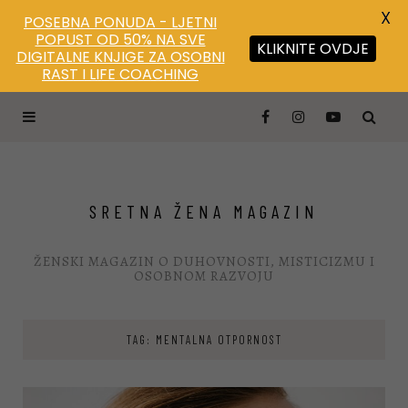
X
POSEBNA PONUDA - LJETNI
POPUST OD 50% NA SVE
KLIKNITE OVDJE
DIGITALNE KNJIGE ZA OSOBNI
RAST I LIFE COACHING
SRETNA ŽENA MAGAZIN
ŽENSKI MAGAZIN O DUHOVNOSTI, MISTICIZMU I
OSOBNOM RAZVOJU
TAG: MENTALNA OTPORNOST