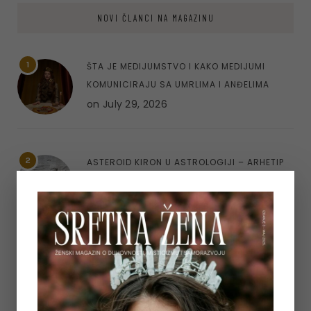
NOVI ČLANCI NA MAGAZINU
1
ŠTA JE MEDIJUMSTVO I KAKO MEDIJUMI
KOMUNICIRAJU SA UMRLIMA I ANĐELIMA
on
July 29, 2026
2
ASTEROID KIRON U ASTROLOGIJI – ARHETIP
RANJENOG ISCJELITELJA I PUT UNUTARNJEG
ISCJELJENJA
on
July 23, 2026
3
MINDFULNESS U ODNOSIMA – KAKO DA
NAUČIMO PUSTITI KADA JE VRIJEME DA