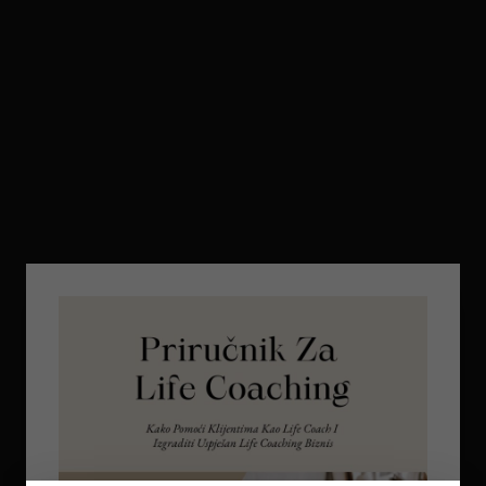
5
REGULACIJA ŽIVČANOG SUSTAVA – ZAŠTO
OSJEĆAMO STRAH KADA NAM SE OSTVARUJU
SNOVI
on
July 6, 2026
6