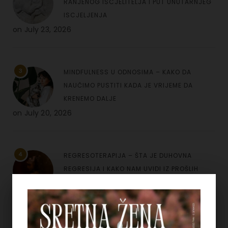
RANJENOG ISCJELITELJA I PUT UNUTARNJEG
ISCJELJENJA
on
July 23, 2026
3
MINDFULNESS U ODNOSIMA – KAKO DA
NAUČIMO PUSTITI KADA JE VRIJEME DA
KRENEMO DALJE
on
July 20, 2026
4
REGRESOTERAPIJA – ŠTA JE DUHOVNA
REGRESIJA I KAKO NAM UVIDI IZ PROŠLIH
ŽIVOTA MOGU POMOĆI
on
July 7, 2026