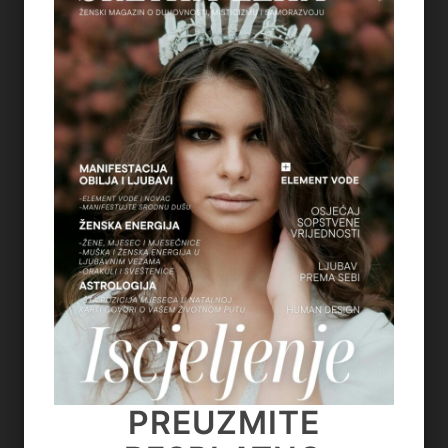
5
REGULACIJA ŽIVČANOG SUSTAVA – ZAŠTO
OSJEĆAMO STRAH KADA NAM SE OSTVARUJU
SNOVI
on
July 6, 2026
6
TAROT PORUKE ZA SVE ZNAKOVE ZODIJAKA –
LJETO 2026.
on
June 25, 2026
7
KAKO OTPUSTITI POTREBU ZA KONTROLOM I
NAUČITI VJEROVATI SVOM UNUTARNJEM
GLASU
on
June 22, 2026
PREUZMITE
PREUZMITE