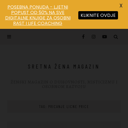
X
POSEBNA PONUDA - LJETNI
POPUST OD 50% NA SVE
KLIKNITE OVDJE
DIGITALNE KNJIGE ZA OSOBNI
RAST I LIFE COACHING
SRETNA ŽENA MAGAZIN
ŽENSKI MAGAZIN O DUHOVNOSTI, MISTICIZMU I
OSOBNOM RAZVOJU
TAG: PRICANJE LICNE PRICE