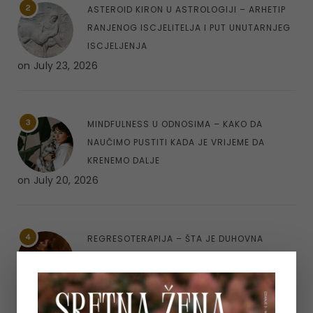
2
ASTEROID KIRON U ASTROLOGIJI – ARHETIP
RANJENOG ISCJELITELJA I PUT UNUTARNJEG
ISCJELJENJA
on
July 23, 2026
3
MINDFULNESS U ODNOSIMA – KAKO DA
NAUČIMO PUSTITI KADA JE VRIJEME DA
KRENEMO DALJE
on
July 20, 2026
4
REGRESOTERAPIJA – ŠTA JE DUHOVNA
REGRESIJA I KAKO NAM UVIDI IZ PROŠLIH
ŽIVOTA MOGU POMOĆI
on
July 7, 2026