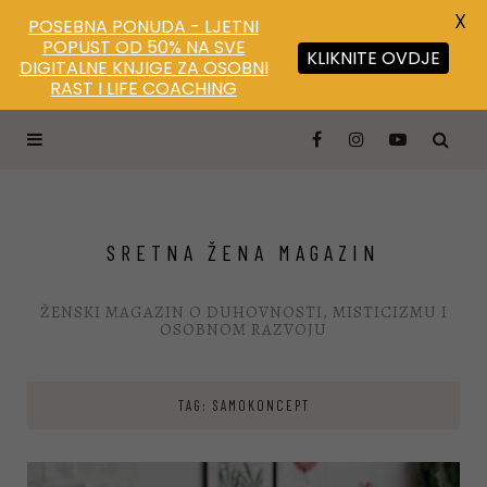
X
POSEBNA PONUDA - LJETNI
POPUST OD 50% NA SVE
KLIKNITE OVDJE
DIGITALNE KNJIGE ZA OSOBNI
RAST I LIFE COACHING
SRETNA ŽENA MAGAZIN
ŽENSKI MAGAZIN O DUHOVNOSTI, MISTICIZMU I
OSOBNOM RAZVOJU
TAG: SAMOKONCEPT