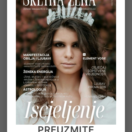
5
REGULACIJA ŽIVČANOG SUSTAVA – ZAŠTO
OSJEĆAMO STRAH KADA NAM SE OSTVARUJU
SNOVI
on
July 6, 2026
6
TAROT PORUKE ZA SVE ZNAKOVE ZODIJAKA –
LJETO 2026.
on
June 25, 2026
7
KAKO OTPUSTITI POTREBU ZA KONTROLOM I
NAUČITI VJEROVATI SVOM UNUTARNJEM
GLASU
PREUZMITE
on
June 22, 2026