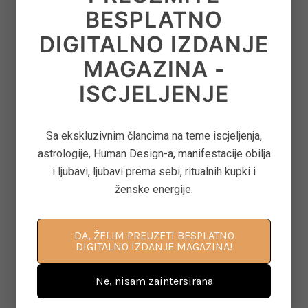
BESPLATNO
DIGITALNO IZDANJE
8
‘CONTROL FREAK’ – KAKO OTPUSTITI
MAGAZINA -
OPSESIVNU POTREBU ZA KONTROLOM
ISCJELJENJE
on
June 12, 2026
Sa ekskluzivnim člancima na teme iscjeljenja,
9
ASTEROID JUNO U ASTROLOGIJI – ARHETIP
astrologije, Human Design-a, manifestacije obilja
KRALJICE, BRAKA I MOĆI U ODNOSIMA
i ljubavi, ljubavi prema sebi, ritualnih kupki i
on
June 11, 2026
ženske energije.
DA, ŽELIM PREUZETI BESPLATNO
10
KAKO PONOVNO PROBUDITI KREATIVNOST
DIGITALNO IZDANJE MAGAZINA!
KROZ POKRET, DAH I SVJESNU PRISUTNOST
on
June 8, 2026
Ne, nisam zaintersirana