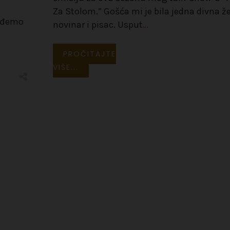
Za Stolom.” Gošća mi je bila jedna divna ž
nađemo
novinar i pisac. Usput
…
PROČITAJTE
VIŠE...