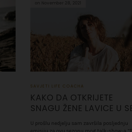
on November 28, 2021
SAVJETI LIFE COACHA
KAKO DA OTKRIJETE
SNAGU ŽENE LAVICE U S
U prošlu nedjelju sam završila posljednju
emisiju za ovu sezonu mog talk-show-a “P