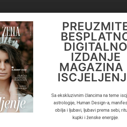
PREUZMIT
PREUZMIT
BESPLATN
BESPLATN
DIGITALN
DIGITALN
IZDANJE
IZDANJE
MAGAZINA 
MAGAZINA 
MOĆ LJUBA
ISCJELJENJ
Sa ekskluzivnim člancima na teme iscje
Sa ekskluzivnim člancima na te
astrologije, Human Design-a, manifes
manifestacije ljubavi, astrologije, sv
odnosa, jačanja lične moći i tamne ž
obilja i ljubavi, ljubavi prema sebi, rit
kupki i ženske energije.
energije.