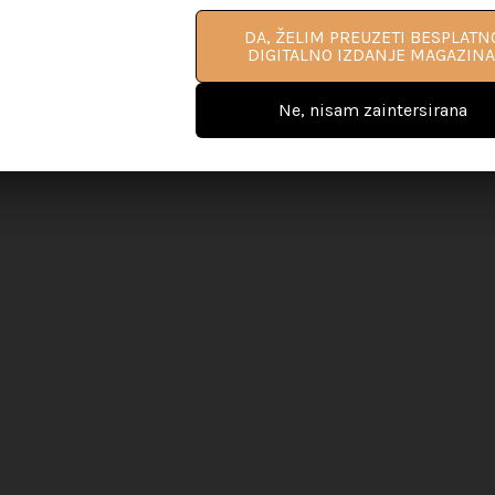
DA, ŽELIM PREUZETI BESPLATN
DA, ŽELIM PREUZETI BESPLATN
DIGITALNO IZDANJE MAGAZINA
DIGITALNO IZDANJE MAGAZINA
Ne, nisam zaintersirana
Ne, nisam zaintersirana