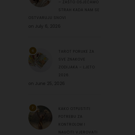
– ZAŠTO OSJEĆAMO
STRAH KADA NAM SE
OSTVARUJU SNOVI
on
July 6, 2026
6
TAROT PORUKE ZA
SVE ZNAKOVE
ZODIJAKA – LJETO
2026.
on
June 25, 2026
7
KAKO OTPUSTITI
POTREBU ZA
KONTROLOM I
NAUČITI VJEROVATI