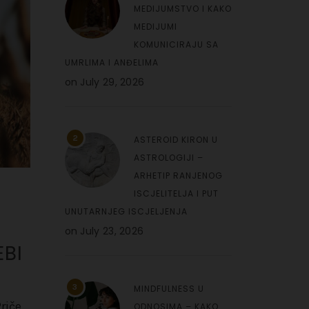
MEDIJUMSTVO I KAKO
MEDIJUMI
KOMUNICIRAJU SA
UMRLIMA I ANĐELIMA
on
July 29, 2026
2
ASTEROID KIRON U
ASTROLOGIJI –
ARHETIP RANJENOG
ISCJELITELJA I PUT
UNUTARNJEG ISCJELJENJA
on
July 23, 2026
EBI
3
MINDFULNESS U
riče
ODNOSIMA – KAKO