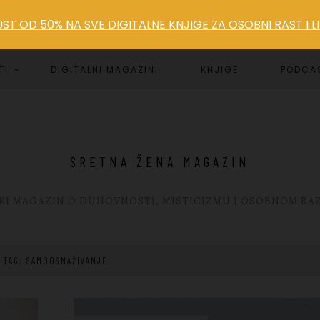
T OD 50% NA SVE DIGITALNE KNJIGE ZA OSOBNI RAST I 
TI
DIGITALNI MAGAZINI
KNJIGE
PODCA
SRETNA ŽENA MAGAZIN
KI MAGAZIN O DUHOVNOSTI, MISTICIZMU I OSOBNOM RA
TAG: SAMOOSNAŽIVANJE