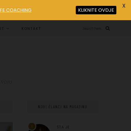
X
LIFE COACHING
KLIKNITE OVDJE
ST
KONTAKT
Search here...
ZVOJU
NOVI ČLANCI NA MAGAZINU
1
ŠTA JE